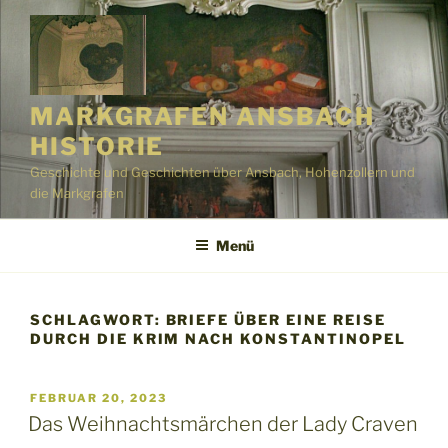
Zum
Inhalt
springen
MARKGRAFEN ANSBACH
HISTORIE
Geschichte und Geschichten über Ansbach, Hohenzollern und
die Markgrafen
Menü
SCHLAGWORT:
BRIEFE ÜBER EINE REISE
DURCH DIE KRIM NACH KONSTANTINOPEL
VERÖFFENTLICHT
FEBRUAR 20, 2023
AM
Das Weihnachtsmärchen der Lady Craven