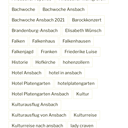
Bachwoche
Bachwoche Ansbach
Bachwoche Ansbach 2021
Barockkonzert
Brandenburg-Ansbach
Elisabeth Wünsch
Falken
Falkenhaus
Falkenhausen
Falkenjagd
Franken
Friederike Luise
Historie
Hofkirche
hohenzollern
Hotel Ansbach
hotel in ansbach
Hotel Platengarten
hotelplatengarten
Hotel Platengarten Ansbach
Kultur
Kulturausflug Ansbach
Kulturausflug von Ansbach
Kulturreise
Kulturreise nach ansbach
lady craven