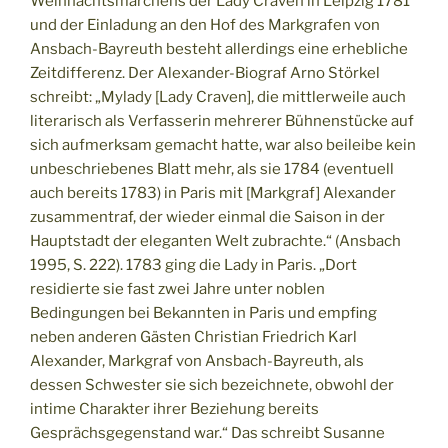
Weihnachtsmärchens der Lady Craven in Leipzig 1781
und der Einladung an den Hof des Markgrafen von
Ansbach-Bayreuth besteht allerdings eine erhebliche
Zeitdifferenz. Der Alexander-Biograf Arno Störkel
schreibt: „Mylady [Lady Craven], die mittlerweile auch
literarisch als Verfasserin mehrerer Bühnenstücke auf
sich aufmerksam gemacht hatte, war also beileibe kein
unbeschriebenes Blatt mehr, als sie 1784 (eventuell
auch bereits 1783) in Paris mit [Markgraf] Alexander
zusammentraf, der wieder einmal die Saison in der
Hauptstadt der eleganten Welt zubrachte.“ (Ansbach
1995, S. 222). 1783 ging die Lady in Paris. „Dort
residierte sie fast zwei Jahre unter noblen
Bedingungen bei Bekannten in Paris und empfing
neben anderen Gästen Christian Friedrich Karl
Alexander, Markgraf von Ansbach-Bayreuth, als
dessen Schwester sie sich bezeichnete, obwohl der
intime Charakter ihrer Beziehung bereits
Gesprächsgegenstand war.“ Das schreibt Susanne