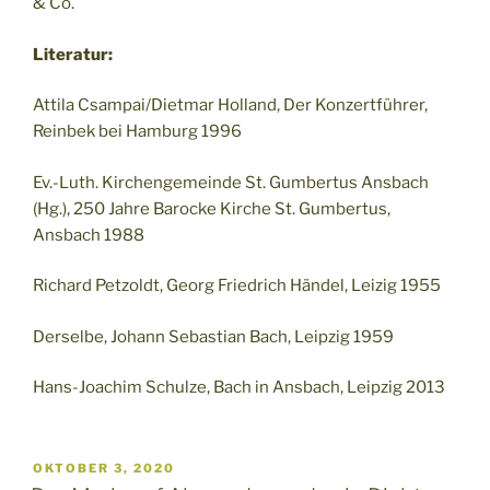
& Co.
Literatur:
Attila Csampai/Dietmar Holland, Der Konzertführer,
Reinbek bei Hamburg 1996
Ev.-Luth. Kirchengemeinde St. Gumbertus Ansbach
(Hg.), 250 Jahre Barocke Kirche St. Gumbertus,
Ansbach 1988
Richard Petzoldt, Georg Friedrich Händel, Leizig 1955
Derselbe, Johann Sebastian Bach, Leipzig 1959
Hans-Joachim Schulze, Bach in Ansbach, Leipzig 2013
VERÖFFENTLICHT
OKTOBER 3, 2020
AM