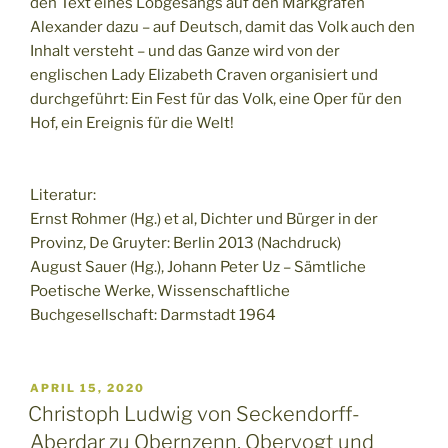
den Text eines Lobgesangs auf den Markgrafen
Alexander dazu – auf Deutsch, damit das Volk auch den
Inhalt versteht – und das Ganze wird von der
englischen Lady Elizabeth Craven organisiert und
durchgeführt: Ein Fest für das Volk, eine Oper für den
Hof, ein Ereignis für die Welt!
Literatur:
Ernst Rohmer (Hg.) et al, Dichter und Bürger in der
Provinz, De Gruyter: Berlin 2013 (Nachdruck)
August Sauer (Hg.), Johann Peter Uz – Sämtliche
Poetische Werke, Wissenschaftliche
Buchgesellschaft: Darmstadt 1964
VERÖFFENTLICHT
APRIL 15, 2020
AM
Christoph Ludwig von Seckendorff-
Aberdar zu Obernzenn, Obervogt und