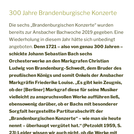
300 Jahre Brandenburgische Konzerte
Die sechs „Brandenburgischen Konzerte“ wurden
bereits zur Ansbacher Bachwoche 2019 gegeben. Eine
Wiederholung in diesem Jahr hätte sich unbedingt
angeboten.
Denn 1721 – also von genau 300 Jahren –
schickte Johann Sebastian Bach sechs
Orchesterwerke an den Markgrafen Christian
Ludwig von Brandenburg-Schwedt, dem Bruder des
preußischen Königs und somit Onkels der Ansbacher
Markgräfin Friederike Louise. „Es gibt kein Zeugnis,
ob der [Berliner] Markgraf diese für seine Musiker
vielleicht zu anspruchsvollen Werke aufführen ließ,
ebensowenig darüber, ob er Bachs mit besonderer
Sorgfalt hergestellte Partiturabschrift der
„Brandenburgischen Konzerte“ – wie man sie heute
nennt – überhaupt vergütet hat.“ (Petzoldt 1959, S.
23) Leider wissen wir auch nicht, ob die Werke mit