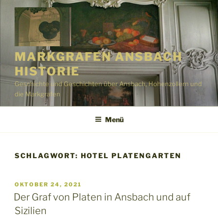
Zum
Inhalt
springen
MARKGRAFEN ANSBACH
HISTORIE
Geschichte und Geschichten über Ansbach, Hohenzollern und
die Markgrafen
Menü
SCHLAGWORT:
HOTEL PLATENGARTEN
VERÖFFENTLICHT
OKTOBER 24, 2021
AM
Der Graf von Platen in Ansbach und auf
Sizilien