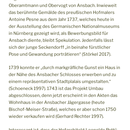
Oberamtmann und Obervogt von Ansbach. Inwieweit
das berühmte Gemälde des preußischen Hofmalers
Antoine Pesne aus dem Jahr 1737, welches heute in
der Ausstellung des Germanischen Nationalmuseums
in Nürnberg gezeigt wird, als Bewerbungsbild für
Ansbach diente, bleibt Spekulation. Jedenfalls lässt
sich der junge Seckendorff „in beinahe fürstlicher
Pose und Gewandung porträtieren“ (Störkel 2017).
1739 konnte er „durch markgräfliche Gunst ein Haus in
der Nähe des Ansbacher Schlosses erwerben und zu
einem repräsentativen Stadtplalais umgestalten.“
(Schoeneck 1997). 1743 ist das Projekt Umbau
abgeschlossen, denn jetzt erscheint in den Akten das
Wohnhaus in der Ansbacher Jägergasse (heute
Bischof-Meiser-Straße), welches er aber schon 1750
wieder verkaufen wird (Gerhard Rechter 1997).
Interessant ist, dass der Hofarchitekt Leopoldo Rettÿ