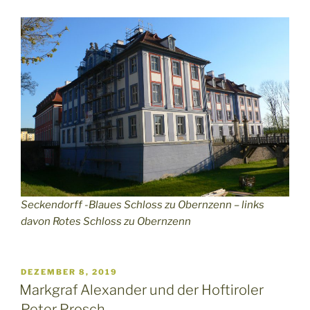
Seckendorff -Blaues Schloss zu Obernzenn – links
davon Rotes Schloss zu Obernzenn
VERÖFFENTLICHT
DEZEMBER 8, 2019
AM
Markgraf Alexander und der Hoftiroler
Peter Prosch