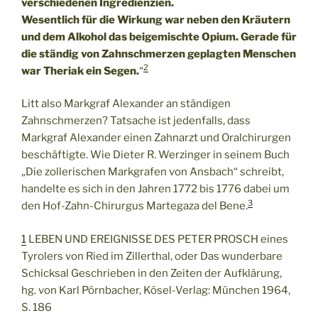
verschiedenen Ingredienzien.
Wesentlich für die Wirkung war neben den Kräutern
und dem Alkohol das beigemischte Opium. Gerade für
die ständig von Zahnschmerzen geplagten Menschen
2
war Theriak ein Segen.
“
Litt also Markgraf Alexander an ständigen
Zahnschmerzen? Tatsache ist jedenfalls, dass
Markgraf Alexander einen Zahnarzt und Oralchirurgen
beschäftigte. Wie Dieter R. Werzinger in seinem Buch
„Die zollerischen Markgrafen von Ansbach“ schreibt,
handelte es sich in den Jahren 1772 bis 1776 dabei um
3
den Hof-Zahn-Chirurgus Martegaza del Bene.
1
LEBEN UND EREIGNISSE DES PETER PROSCH eines
Tyrolers von Ried im Zillerthal, oder Das wunderbare
Schicksal Geschrieben in den Zeiten der Aufklärung,
hg. von Karl Pörnbacher, Kösel-Verlag: München 1964,
S. 186