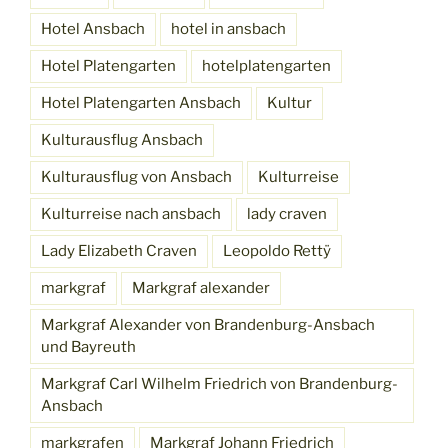
Hotel Ansbach
hotel in ansbach
Hotel Platengarten
hotelplatengarten
Hotel Platengarten Ansbach
Kultur
Kulturausflug Ansbach
Kulturausflug von Ansbach
Kulturreise
Kulturreise nach ansbach
lady craven
Lady Elizabeth Craven
Leopoldo Rettÿ
markgraf
Markgraf alexander
Markgraf Alexander von Brandenburg-Ansbach
und Bayreuth
Markgraf Carl Wilhelm Friedrich von Brandenburg-
Ansbach
markgrafen
Markgraf Johann Friedrich