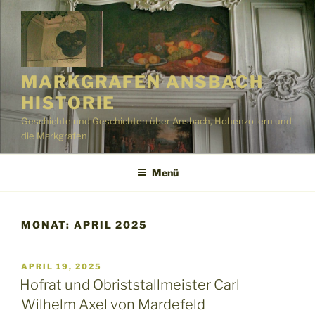
Zum
Inhalt
springen
MARKGRAFEN ANSBACH
HISTORIE
Geschichte und Geschichten über Ansbach, Hohenzollern und
die Markgrafen
Menü
MONAT:
APRIL 2025
VERÖFFENTLICHT
APRIL 19, 2025
AM
Hofrat und Obriststallmeister Carl
Wilhelm Axel von Mardefeld