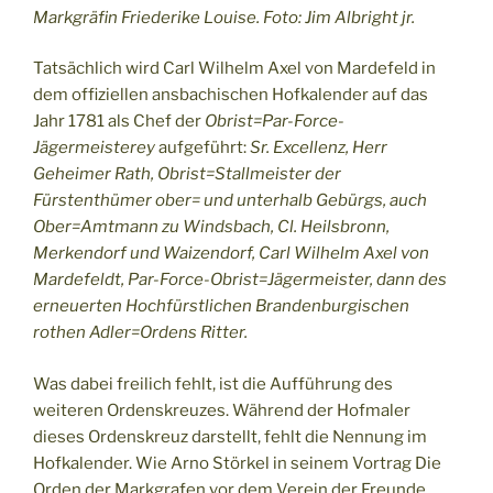
Markgräfin Friederike Louise. Foto: Jim Albright jr.
Tatsächlich wird Carl Wilhelm Axel von Mardefeld in
dem offiziellen ansbachischen Hofkalender auf das
Jahr 1781 als Chef der
Obrist=Par-Force-
Jägermeisterey
aufgeführt:
Sr. Excellenz, Herr
Geheimer Rath, Obrist=Stallmeister der
Fürstenthümer ober= und unterhalb Gebürgs, auch
Ober=Amtmann zu Windsbach, Cl. Heilsbronn,
Merkendorf und Waizendorf, Carl Wilhelm Axel von
Mardefeldt, Par-Force-Obrist=Jägermeister, dann des
erneuerten Hochfürstlichen Brandenburgischen
rothen Adler=Ordens Ritter.
Was dabei freilich fehlt, ist die Aufführung des
weiteren Ordenskreuzes. Während der Hofmaler
dieses Ordenskreuz darstellt, fehlt die Nennung im
Hofkalender. Wie Arno Störkel in seinem Vortrag Die
Orden der Markgrafen vor dem Verein der Freunde