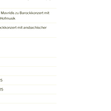
 Mavridis
zu
Barockkonzert mit
 Hofmusik
ckkonzert mit ansbachischer
25
25