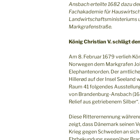
Ansbach erteilte 1682 dazu den
Fachakademie für Hauswirtscha
Landwirtschaftsministeriums 
Markgrafenstraße.
König Christian V. schlägt d
Am 8. Februar 1679 verlieh Kö
Norwegen dem Markgrafen Joha
Elephantenorden. Der amtliche 
Hillerød auf der Insel Seeland
Raum 41 folgendes Ausstellung
von Brandenburg-Ansbach (1654
Relief aus getriebenem Silber“.
Diese Ritterernennung währen
zeigt, dass Dänemark seinen 
Krieg gegen Schweden an sich 
Ehrbekundung gegenüber Bran