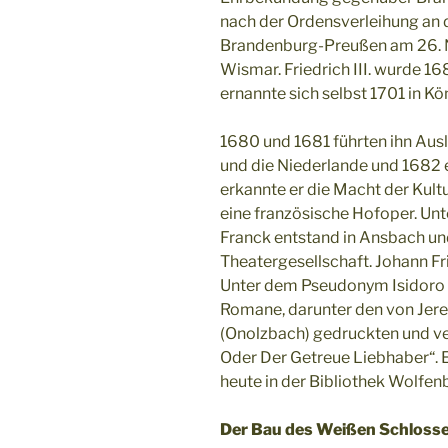
nach der Ordensverleihung an d
Brandenburg-Preußen am 26.
Wismar. Friedrich III. wurde 1
ernannte sich selbst 1701 in K
1680 und 1681 führten ihn Aus
und die Niederlande und 1682 e
erkannte er die Macht der Kultu
eine französische Hofoper. U
Franck entstand in Ansbach und
Theatergesellschaft. Johann Fri
Unter dem Pseudonym Isidoro F
Romane, darunter den von Jer
(Onolzbach) gedruckten und v
Oder Der Getreue Liebhaber“. 
heute in der Bibliothek Wolfenb
Der Bau des Weißen Schlosse