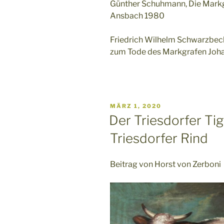
Günther Schuhmann, Die Mark
Ansbach 1980
Friedrich Wilhelm Schwarzbec
zum Tode des Markgrafen Joha
VERÖFFENTLICHT
MÄRZ 1, 2020
AM
Der Triesdorfer Ti
Triesdorfer Rind
Beitrag von Horst von Zerboni