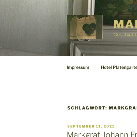
Zum
Inhalt
springen
MA
Geschicht
Impressum
Hotel Platengarte
SCHLAGWORT:
MARKGRA
VERÖFFENTLICHT
SEPTEMBER 11, 2021
AM
Markgraf Johann F