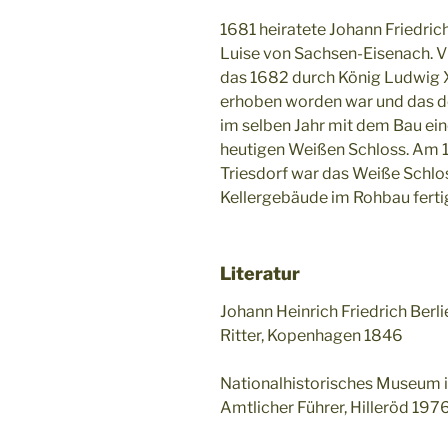
1681 heiratete Johann Friedric
Luise von Sachsen-Eisenach. Vie
das 1682 durch König Ludwig 
erhoben worden war und das de
im selben Jahr mit dem Bau ein
heutigen Weißen Schloss. Am 1
Triesdorf war das Weiße Schl
Kellergebäude im Rohbau ferti
Literatur
Johann Heinrich Friedrich Berl
Ritter, Kopenhagen 1846
Nationalhistorisches Museum i
Amtlicher Führer, Hilleröd 197