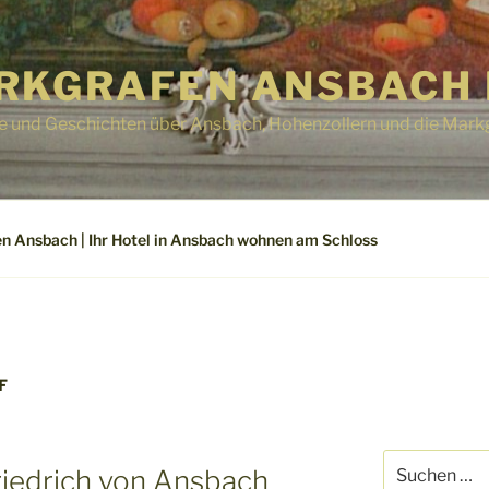
RKGRAFEN ANSBACH 
e und Geschichten über Ansbach, Hohenzollern und die Mark
n Ansbach | Ihr Hotel in Ansbach wohnen am Schloss
F
Suchen
riedrich von Ansbach
nach: