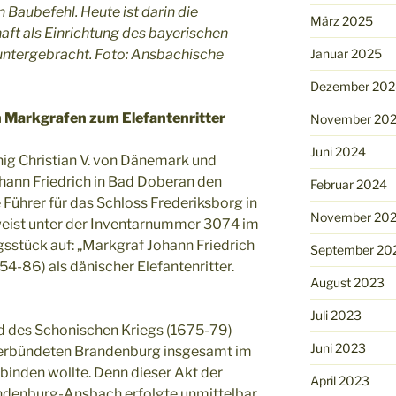
 Baubefehl. Heute ist darin die
März 2025
ft als Einrichtung des bayerischen
Januar 2025
untergebracht. Foto: Ansbachische
Dezember 202
en Markgrafen zum Elefantenritter
November 20
Juni 2024
nig Christian V. von Dänemark und
nn Friedrich in Bad Doberan den
Februar 2024
Führer für das Schloss Frederiksborg in
November 20
 weist unter der Inventarnummer 3074 im
sstück auf: „Markgraf Johann Friedrich
September 20
-86) als dänischer Elefantenritter.
August 2023
Juli 2023
d des Schonischen Kriegs (1675-79)
Juni 2023
Verbündeten Brandenburg insgesamt im
binden wollte. Denn dieser Akt der
April 2023
denburg-Ansbach erfolgte unmittelbar