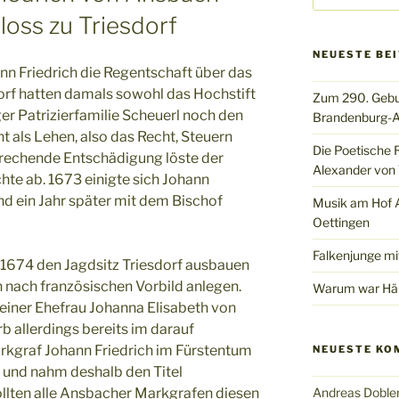
oss zu Triesdorf
NEUESTE BE
 Friedrich die Regentschaft über das
orf hatten damals sowohl das Hochstift
Zum 290. Gebu
ger Patrizierfamilie Scheuerl noch den
Brandenburg-A
t als Lehen, also das Recht, Steuern
Die Poetische 
prechende Entschädigung löste der
Alexander von 
hte ab. 1673 einigte sich Johann
nd ein Jahr später mit dem Bischof
Musik am Hof Al
Oettingen
Falkenjunge mi
 1674 den Jagdsitz Triesdorf ausbauen
 nach französischen Vorbild anlegen.
Warum war Hän
seiner Ehefrau Johanna Elisabeth von
b allerdings bereits im darauf
arkgraf Johann Friedrich im Fürstentum
NEUESTE KO
 und nahm deshalb den Titel
ollten alle Ansbacher Markgrafen diesen
Andreas Doble