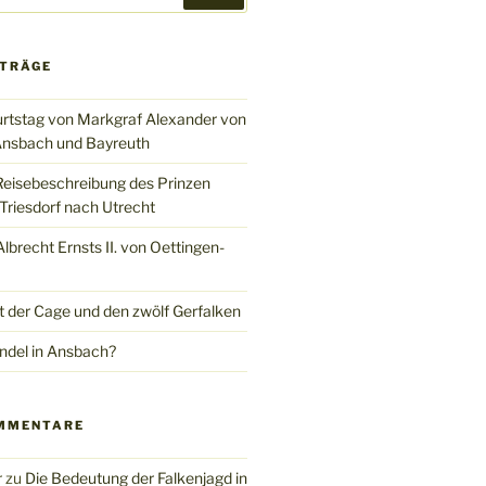
ITRÄGE
rtstag von Markgraf Alexander von
nsbach und Bayreuth
Reisebeschreibung des Prinzen
Triesdorf nach Utrecht
brecht Ernsts II. von Oettingen-
t der Cage und den zwölf Gerfalken
del in Ansbach?
MMENTARE
r
zu
Die Bedeutung der Falkenjagd in