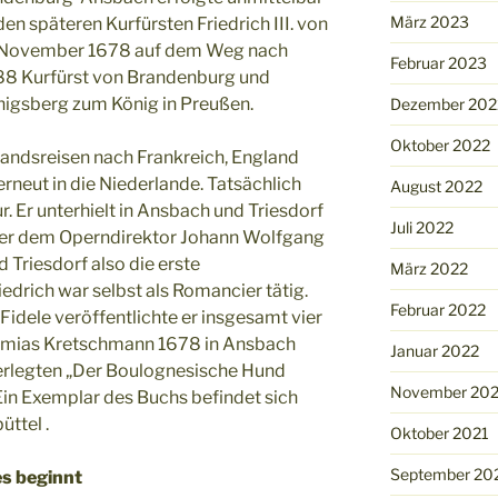
März 2023
en späteren Kurfürsten Friedrich III. von
 November 1678 auf dem Weg nach
Februar 2023
688 Kurfürst von Brandenburg und
önigsberg zum König in Preußen.
Dezember 202
Oktober 2022
landsreisen nach Frankreich, England
rneut in die Niederlande. Tatsächlich
August 2022
r. Er unterhielt in Ansbach und Triesdorf
Juli 2022
nter dem Operndirektor Johann Wolfgang
 Triesdorf also die erste
März 2022
edrich war selbst als Romancier tätig.
Februar 2022
idele veröffentlichte er insgesamt vier
emias Kretschmann 1678 in Ansbach
Januar 2022
erlegten „Der Boulognesische Hund
November 202
Ein Exemplar des Buchs befindet sich
üttel .
Oktober 2021
September 20
s beginnt