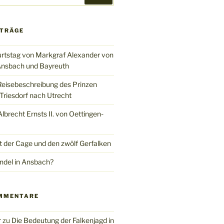
ITRÄGE
rtstag von Markgraf Alexander von
nsbach und Bayreuth
Reisebeschreibung des Prinzen
Triesdorf nach Utrecht
brecht Ernsts II. von Oettingen-
t der Cage und den zwölf Gerfalken
del in Ansbach?
MMENTARE
r
zu
Die Bedeutung der Falkenjagd in