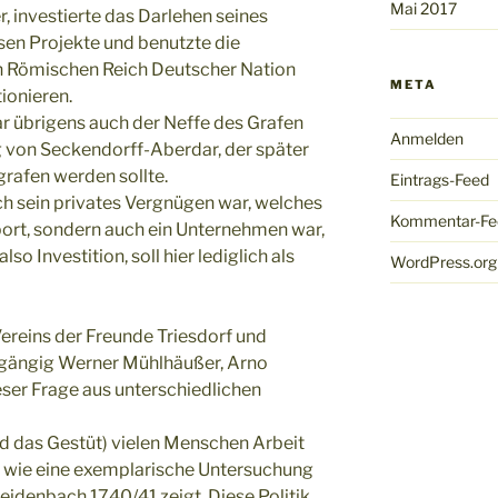
Mai 2017
 investierte das Darlehen seines
sen Projekte und benutzte die
en Römischen Reich Deutscher Nation
META
ionieren.
ar übrigens auch der Neffe des Grafen
Anmelden
 von Seckendorff-Aberdar, der später
rafen werden sollte.
Eintrags-Feed
ich sein privates Vergnügen war, welches
Kommentar-Fe
ort, sondern auch ein Unternehmen war,
lso Investition, soll hier lediglich als
WordPress.org
Vereins der Freunde Triesdorf und
ngängig Werner Mühlhäußer, Arno
ser Frage aus unterschiedlichen
und das Gestüt) vielen Menschen Arbeit
 wie eine exemplarische Untersuchung
idenbach 1740/41 zeigt. Diese Politik