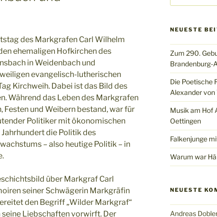
NEUESTE BE
rtstag des Markgrafen Carl Wilhelm
n den ehemaligen Hofkirchen des
Zum 290. Gebu
nsbach in Weidenbach und
Brandenburg-A
weiligen evangelisch-lutherischen
Die Poetische 
g Kirchweih. Dabei ist das Bild des
Alexander von 
ten. Während das Leben des Markgrafen
en, Festen und Weibern bestand, war für
Musik am Hof Al
eutender Politiker mit ökonomischen
Oettingen
Jahrhundert die Politik des
Falkenjunge mi
achstums – also heutige Politik – in
e.
Warum war Hän
eschichtsbild über Markgraf Carl
moiren seiner Schwägerin Markgräfin
NEUESTE KO
ereitet den Begriff „Wilder Markgraf“
seine Liebschaften vorwirft. Der
Andreas Doble