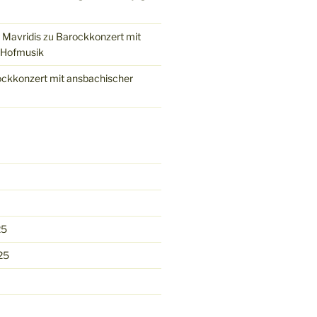
 Mavridis
zu
Barockkonzert mit
 Hofmusik
ckkonzert mit ansbachischer
25
25