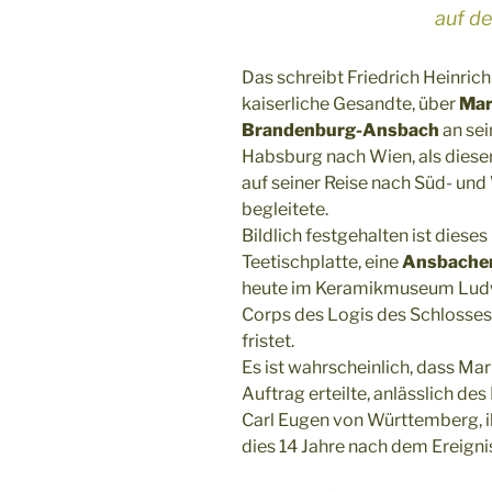
auf de
Das schreibt Friedrich Heinric
kaiserliche Gesandte, über
Mar
Brandenburg-Ansbach
an sei
Habsburg nach Wien, als dieser
auf seiner Reise nach Süd- un
begleitete.
Bildlich festgehalten ist diese
Teetischplatte, eine
Ansbacher
heute im Keramikmuseum Ludw
Corps des Logis des Schlosses 
fristet.
Es ist wahrscheinlich, dass M
Auftrag erteilte, anlässlich d
Carl Eugen von Württemberg, 
dies 14 Jahre nach dem Ereigni