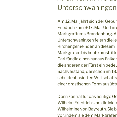
Unterschwaningen
Am 12. Mai jährt sich der Gebu
Friedrich zum 307. Mal. Und i
Markgraftums Brandenburg-A
Unterschwaningen feiern die je
Kirchengemeinden an diesem Ta
Markgrafen bis heute umstrit
Carl für die einen nur aus Falk
die anderen der Fürst ein bed
Sachverstand, der schon im 18. 
schuldenbasierten Wirtschaftsw
einer drastischen Form ausübt
Denn zentral für das heutige G
Wilhelm Friedrich sind die Me
Wilhelmine von Bayreuth. Sie b
vor, indem sie dem Markgrafen 