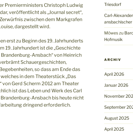
Triesdorf
r Premierministers Christoph Ludwig
r, veröffentlicht als „Journal secret“,
Carl-Alexander
s Zerwürfnis zwischen dem Markgrafen
ansbachischer
ouise, dargestellt wird.
Möwes
zu
Baro
Hofmusik
n erst zu Beginn des 19. Jahrhunderts
em 19. Jahrhundert ist die „Geschichte
n Brandenburg-Ansbach“ von Heinrich
ARCHIV
r verbrämt Schauergeschichten,
 Begebenheiten, so dass am Ende das
April 2026
welches in dem Theaterstück „Das
n“ von Gerd Scherm 2012 am Theater
Januar 2026
hlich ist das Leben und Werk des Carl
November 20
u Brandenburg-Ansbach bis heute nicht
farbeitung dringend erforderlich.
September 20
August 2025
April 2025