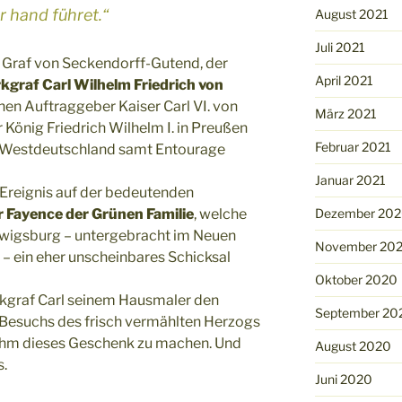
r hand führet.“
August 2021
Juli 2021
h Graf von Seckendorff-Gutend, der
April 2021
kgraf Carl Wilhelm Friedrich von
nen Auftraggeber Kaiser Carl VI. von
März 2021
 König Friedrich Wilhelm I. in Preußen
Februar 2021
d Westdeutschland samt Entourage
Januar 2021
s Ereignis auf der bedeutenden
Dezember 20
 Fayence der Grünen Familie
, welche
igsburg – untergebracht im Neuen
November 20
– ein eher unscheinbares Schicksal
Oktober 2020
arkgraf Carl seinem Hausmaler den
September 20
es Besuchs des frisch vermählten Herzogs
ihm dieses Geschenk zu machen. Und
August 2020
s.
Juni 2020