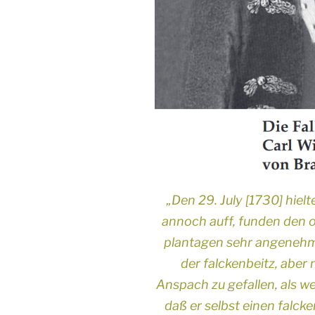
„Den 29. July [1730] hielt
annoch auff, funden den o
plantagen sehr angenehm.
der falckenbeitz, aber
Anspach zu gefallen, als wel
daß er selbst einen falck