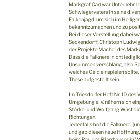
Markgraf Carl war Unternehmer,
Schwiegervaters in seine diver
Falkenjagd, um sich im Heilig
bekanntzumachen und zu posit
Bei dieser Vorstellung dabei w
Seckendorff, Christoph Ludwig
der Projekte Macher des Markg
Dass die Falknerei nicht ledigl
Unsummen verschlang, also Sp
welches Geld einspielen sollte, a
These aufgestellt sein.
Im Triesdorfer Heft Nr. 10 des 
Umgebung e. V. nähern sich ei
Störkel und Wolfgang Wüst die
Richtungen.
Jedenfalls bot die Falknerei (
und gab diesen neue Hoffnung,
beim Bau des Pfarrhauses in We