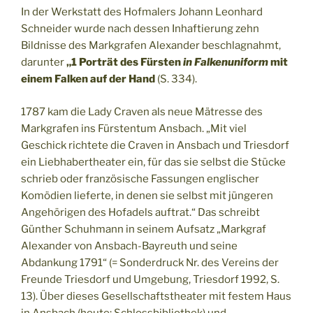
In der Werkstatt des Hofmalers Johann Leonhard
Schneider wurde nach dessen Inhaftierung zehn
Bildnisse des Markgrafen Alexander beschlagnahmt,
darunter
„1 Porträt des Fürsten
in Falkenuniform
mit
einem Falken auf der Hand
(S. 334).
1787 kam die Lady Craven als neue Mätresse des
Markgrafen ins Fürstentum Ansbach. „Mit viel
Geschick richtete die Craven in Ansbach und Triesdorf
ein Liebhabertheater ein, für das sie selbst die Stücke
schrieb oder französische Fassungen englischer
Komödien lieferte, in denen sie selbst mit jüngeren
Angehörigen des Hofadels auftrat.“ Das schreibt
Günther Schuhmann in seinem Aufsatz „Markgraf
Alexander von Ansbach-Bayreuth und seine
Abdankung 1791“ (= Sonderdruck Nr. des Vereins der
Freunde Triesdorf und Umgebung, Triesdorf 1992, S.
13). Über dieses Gesellschaftstheater mit festem Haus
in Ansbach (heute: Schlossbibliothek) und