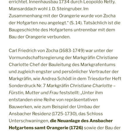
errichtet. Innenhausbau 1734 durch Leopoldo Retty.
Mansarddach wohl J. D. Steingruber. Im
Zusammenhang mit der Orangerie wurde von Zocha
der Hofgarten neu angelegt.“ (S. 14). Tatsächlich ist die
Baugeschichte des Hofgartens untrennbar mit dem
Bau der Orangerie verbunden.
Carl Friedrich von Zocha (1683-1749) war unter der
Vormundschaftsregierung der Markgräfin Christiane
Charlotte Chef der Bauleitung des Markgrafentums
und zugleich engster und persönlicher Vertrauter der
Markgräfin, wie Andrea Schödl in dem Triesdorfer Heft
Sonderdruck Nr. 7
Markgräfin Christiane Charlotte –
Fürstin, Mutter und Frau
feststellt: „Unter ihm
entstanden eine Reihe von repräsentativen
Bauwerken, wie zum Beispiel der Umbau der
Ansbacher Residenz (1725-1730), das Schloss
Unterschwaningen,
die Neuanlage des Ansbacher
Hofgartens samt Orangerie (1726)
sowie der Bau der