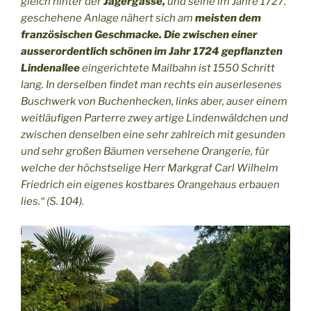
gleich hinter der
Jägergasse,
und seine im Jahre 1727.
geschehene Anlage nähert sich am
meisten dem
französischen Geschmacke. Die zwischen einer
ausserordentlich schönen im Jahr 1724 gepflanzten
Lindenallee
eingerichtete Mailbahn ist 1550 Schritt
lang. In derselben findet man rechts ein auserlesenes
Buschwerk von Buchenhecken, links aber, auser einem
weitläufigen Parterre zwey artige Lindenwäldchen und
zwischen denselben eine sehr zahlreich mit gesunden
und sehr großen Bäumen versehene Orangerie, für
welche der höchstselige Herr Markgraf Carl Wilhelm
Friedrich ein eigenes kostbares Orangehaus erbauen
lies.“ (S. 104).