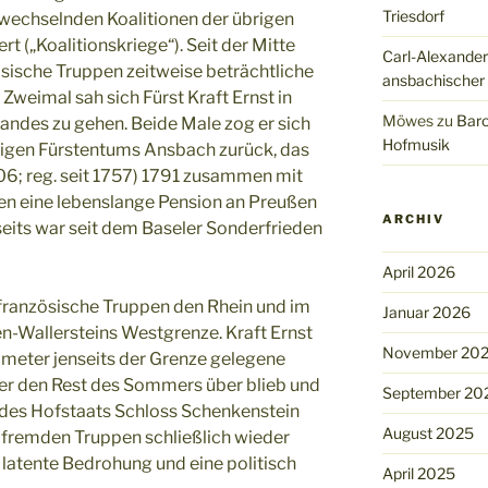
Triesdorf
 wechselnden Koalitionen der übrigen
 („Koalitionskriege“). Seit der Mitte
Carl-Alexander
ösische Truppen zeitweise beträchtliche
ansbachischer
Zweimal sah sich Fürst Kraft Ernst in
Möwes
zu
Baro
andes zu gehen. Beide Male zog er sich
Hofmusik
ligen Fürstentums Ansbach zurück, das
6; reg. seit 1757) 1791 zusammen mit
n eine lebenslange Pension an Preußen
ARCHIV
seits war seit dem Baseler Sonderfrieden
April 2026
französische Truppen den Rhein und im
Januar 2026
n-Wallersteins Westgrenze. Kraft Ernst
November 20
lometer jenseits der Grenze gelegene
er den Rest des Sommers über blieb und
September 20
n des Hofstaats Schloss Schenkenstein
August 2025
 fremden Truppen schließlich wieder
 latente Bedrohung und eine politisch
April 2025