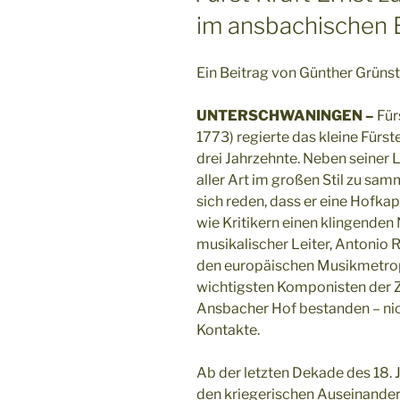
im ansbachischen E
Ein Beitrag von Günther Grünst
UNTERSCHWANINGEN –
Für
1773) regierte das kleine Fürs
drei Jahrzehnte. Neben seiner
aller Art im großen Stil zu sa
sich reden, dass er eine Hofkap
wie Kritikern einen klingende
musikalischer Leiter, Antonio 
den europäischen Musikmetrop
wichtigsten Komponisten der 
Ansbacher Hof bestanden – nich
Kontakte.
Ab der letzten Dekade des 18.
den kriegerischen Auseinande