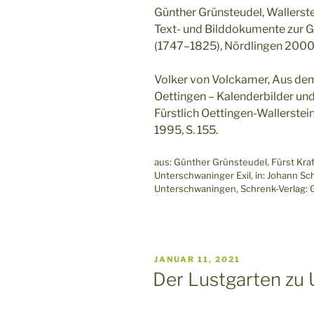
Günther Grünsteudel, Wallerst
Text- und Bilddokumente zur G
(1747–1825), Nördlingen 200
Volker von Volckamer, Aus dem
Oettingen – Kalenderbilder und
Fürstlich Oettingen-Wallerste
1995, S. 155.
aus: Günther Grünsteudel, Fürst Kraf
Unterschwaninger Exil, in: Johann Sc
Unterschwaningen, Schrenk-Verlag:
VERÖFFENTLICHT
JANUAR 11, 2021
AM
Der Lustgarten zu