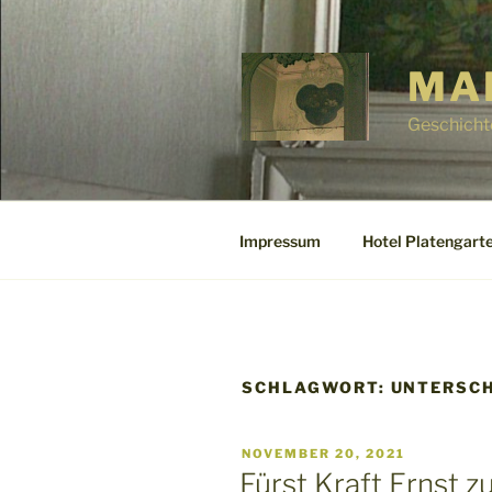
Zum
Inhalt
springen
MA
Geschicht
Impressum
Hotel Platengarte
SCHLAGWORT:
UNTERSC
VERÖFFENTLICHT
NOVEMBER 20, 2021
AM
Fürst Kraft Ernst z