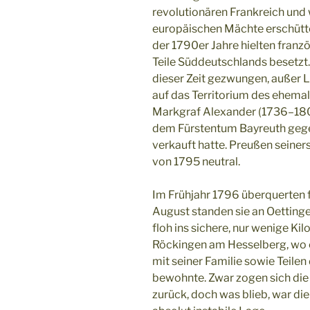
revolutionären Frankreich und
europäischen Mächte erschüttert
der 1790er Jahre hielten franz
Teile Süddeutschlands besetzt. 
dieser Zeit gezwungen, außer L
auf das Territorium des ehema
Markgraf Alexander (1736–180
dem Fürstentum Bayreuth gege
verkauft hatte. Preußen seiner
von 1795 neutral.
Im Frühjahr 1796 überquerten 
August standen sie an Oettinge
floh ins sichere, nur wenige Ki
Röckingen am Hesselberg, wo 
mit seiner Familie sowie Teile
bewohnte. Zwar zogen sich die
zurück, doch was blieb, war die