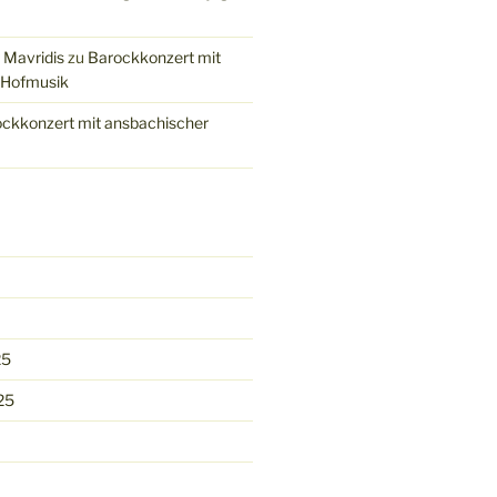
 Mavridis
zu
Barockkonzert mit
 Hofmusik
ckkonzert mit ansbachischer
25
25