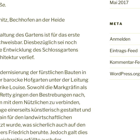
Mai 2017
ße.
hitz, Bechhofen an der Heide
META
altung des Gartens ist für das erste
Anmelden
achweisbar. Diesbezüglich sei noch
e Entwicklung des Schlossgartens
Eintrags-Feed
itektur verlief.
Kommentar-Fe
nisierung der fürstlichen Bauten in
WordPress.org
 barocke Hofgarten unter der Leitung
rike Louise. Sowohl die Markgräfin als
Retty gingen den Bestrebungen nach,
m mit dem Nützlichen zu verbinden,
ge einerseits künstlerisch gestaltet und
ain für den landwirtschaftlichen
 wurde, was sicherlich auch auf den
ers Friedrich beruhte. Jedoch galt dies
ichzeitig erfüllte auch der