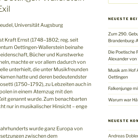
xil
NEUESTE BE
eudel, Universität Augsburg
Zum 290. Gebu
st Kraft Ernst (1748–1802; reg. seit
Brandenburg-A
tentum Oettingen-Wallerstein beinahe
Die Poetische 
 Leidenschaft, Bücher und Kunstwerke
Alexander von 
mmeln, machte er vor allem dadurch von
elle unterhielt, die unter Musikfreunden
Musik am Hof Al
n Namen hatte und deren bedeutendster
Oettingen
Rosetti (1750–1792), zu Lebzeiten auch in
Falkenjunge mi
olen in einem Atemzug mit den
Zeit genannt wurde. Zum benachbarten
Warum war Hän
t nur in musikalischer Hinsicht – enge
NEUESTE KO
 Jahrhunderts wurde ganz Europa von
rsetzungen zwischen dem
Andreas Doble