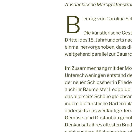
Ansbachische Markgrafenstra
B
eitrag von Carolina Sc
Die künstlerische Gest
Drittel des 18. Jahrhunderts n
einmal hervorgehoben, dass di
weitgehend parallel zur Bauarch
Im Zusammenhang mit der Moder
Unterschwaningen entstand der
der neuen Schlossherrin Friede
auch ihr Baumeister Leopoldo 
das allerseits Schöne gleichsa
indem die fürstliche Gartenanla
anderseits das weitläufige Terr
Gemüse- und Obstanbau genutzt
Denkansatz ihres ältesten Brud
nicht nur dem Küchengarten, gle