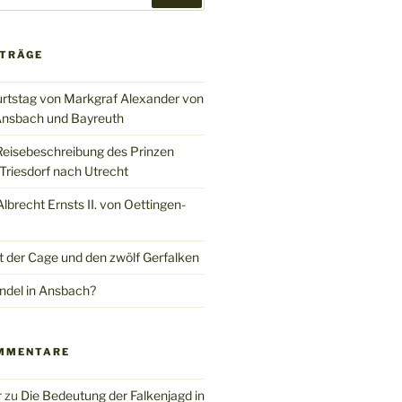
ITRÄGE
rtstag von Markgraf Alexander von
nsbach und Bayreuth
Reisebeschreibung des Prinzen
Triesdorf nach Utrecht
brecht Ernsts II. von Oettingen-
t der Cage und den zwölf Gerfalken
del in Ansbach?
MMENTARE
r
zu
Die Bedeutung der Falkenjagd in