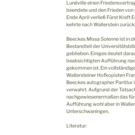
Lunéville einen Friedensvertrag
beendete und den Frieden von
Ende April verließ Fürst Kraft 
kehrte nach Wallerstein zurück
Beeckes
Missa Solenne
ist in 
Bestandteil der Universitätsbib
geblieben. Einiges deutet dara
beabsichtigten Aufführung nac
gekommen ist. Ein vollständi
Wallersteiner Hofkopisten Fra
Beeckes autographer Partitur 
verwahrt. Aufgrund der Tatsach
nachgewiesenermaßen das fürstli
Aufführung wohl aber in Wallers
Unterschwaningen.
Literatur: