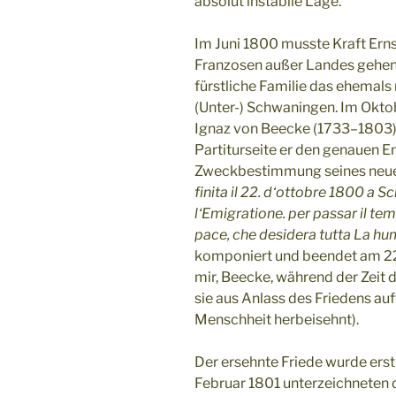
absolut instabile Lage.
Im Juni 1800 musste Kraft Erns
Franzosen außer Landes gehen
fürstliche Familie das ehemal
(Unter-) Schwaningen. Im Okt
Ignaz von Beecke (1733–1803) 
Partiturseite er den genauen E
Zweckbestimmung seines neues
finita il 22. d‘ottobre 1800 a
l‘Emigratione. per passar il tem
pace, che desidera tutta La hu
komponiert und beendet am 22
mir, Beecke, während der Zeit 
sie aus Anlass des Friedens auf
Menschheit herbeisehnt).
Der ersehnte Friede wurde erst
Februar 1801 unterzeichneten d