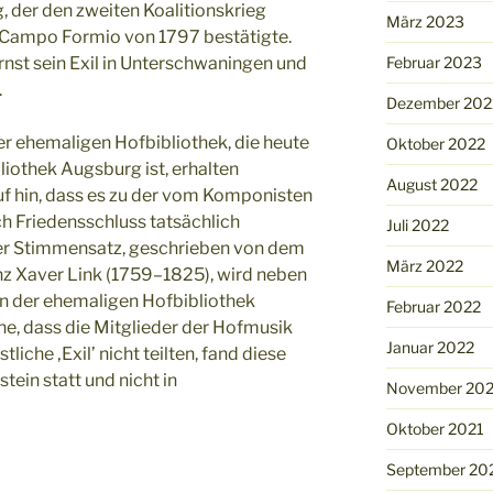
, der den zweiten Koalitionskrieg
März 2023
 Campo Formio von 1797 bestätigte.
Ernst sein Exil in Unterschwaningen und
Februar 2023
.
Dezember 202
der ehemaligen Hofbibliothek, die heute
Oktober 2022
liothek Augsburg ist, erhalten
August 2022
uf hin, dass es zu der vom Komponisten
h Friedensschluss tatsächlich
Juli 2022
ger Stimmensatz, geschrieben von dem
März 2022
nz Xaver Link (1759–1825), wird neben
in der ehemaligen Hofbibliothek
Februar 2022
e, dass die Mitglieder der Hofmusik
Januar 2022
che ‚Exil’ nicht teilten, fand diese
tein statt und nicht in
November 202
Oktober 2021
September 20