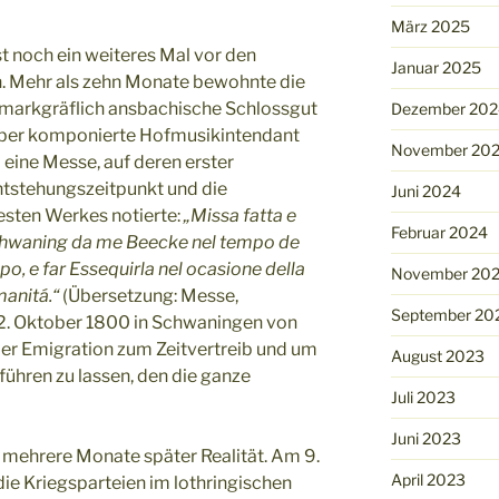
März 2025
t noch ein weiteres Mal vor den
Januar 2025
. Mehr als zehn Monate bewohnte die
s markgräflich ansbachische Schlossgut
Dezember 202
ober komponierte Hofmusikintendant
November 20
eine Messe, auf deren erster
ntstehungszeitpunkt und die
Juni 2024
ten Werkes notierte:
„Missa fatta e
Februar 2024
 Schwaning da me Beecke nel tempo de
po, e far Essequirla nel ocasione della
November 20
manitá.“
(Übersetzung: Messe,
September 20
. Oktober 1800 in Schwaningen von
der Emigration zum Zeitvertreib und um
August 2023
führen zu lassen, den die ganze
Juli 2023
Juni 2023
 mehrere Monate später Realität. Am 9.
April 2023
ie Kriegsparteien im lothringischen