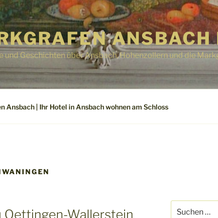
RKGRAFEN ANSBACH 
e und Geschichten über Ansbach, Hohenzollern und die Mark
n Ansbach | Ihr Hotel in Ansbach wohnen am Schloss
HWANINGEN
Suchen
u Oettingen-Wallerstein
nach: