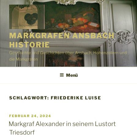
Zum
Inhalt
springen
MARKGRAFEN ANSBACH
HISTORIE
Geschichte und Geschichten über Ansbach, Hohenzollern und
die Markgrafen
Menü
SCHLAGWORT:
FRIEDERIKE LUISE
VERÖFFENTLICHT
FEBRUAR 24, 2024
AM
Markgraf Alexander in seinem Lustort
Triesdorf