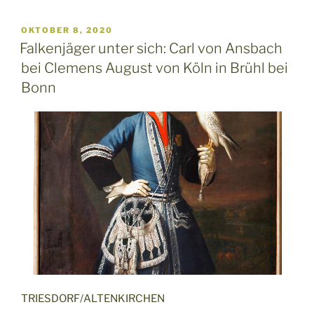
VERÖFFENTLICHT
OKTOBER 8, 2020
AM
Falkenjäger unter sich: Carl von Ansbach
bei Clemens August von Köln in Brühl bei
Bonn
TRIESDORF/ALTENKIRCHEN