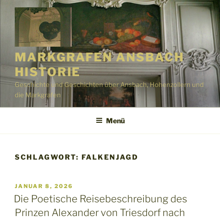
Zum
Inhalt
springen
MARKGRAFEN ANSBACH
HISTORIE
Geschichte und Geschichten über Ansbach, Hohenzollern und
die Markgrafen
Menü
SCHLAGWORT:
FALKENJAGD
VERÖFFENTLICHT
JANUAR 8, 2026
AM
Die Poetische Reisebeschreibung des
Prinzen Alexander von Triesdorf nach