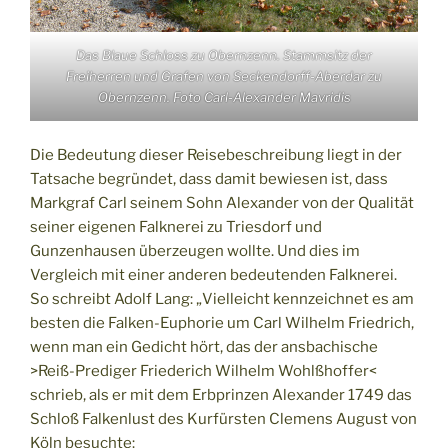
Das Blaue Schloss zu Obernzenn. Stammsitz der
Freiherren und Grafen von Seckendorff-Aberdar zu
Obernzenn. Foto Carl-Alexander Mavridis
Die Bedeutung dieser Reisebeschreibung liegt in der
Tatsache begründet, dass damit bewiesen ist, dass
Markgraf Carl seinem Sohn Alexander von der Qualität
seiner eigenen Falknerei zu Triesdorf und
Gunzenhausen überzeugen wollte. Und dies im
Vergleich mit einer anderen bedeutenden Falknerei.
So schreibt Adolf Lang: „Vielleicht kennzeichnet es am
besten die Falken-Euphorie um Carl Wilhelm Friedrich,
wenn man ein Gedicht hört, das der ansbachische
>Reiß-Prediger Friederich Wilhelm Wohlßhoffer<
schrieb, als er mit dem Erbprinzen Alexander 1749 das
Schloß Falkenlust des Kurfürsten Clemens August von
Köln besuchte: