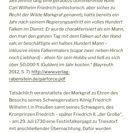
Jahrzehnte lang eine geradezu dominierende Rolle.
Carl Wilhelm Friedrich (unhistorisch, aber sicher zu
Recht der Wilde Markgraf genannt), hatte bereits ein
Jahr nach seinem Regierungsantritt ein volles Hundert
Falken im Dienst. Er wurde charakterisiert als ein Mann,
den man den ganzen Tag mit dem Falken auf der Hand
sah; er beschäftigte ein halbes Hundert Mann –
inklusive eines Falkenmalers [sogar zwei: neben Hirsch
noch Liebhard] – allein für sein Hobby und ließ es sich
über 50.000 fl. (Gulden) im Jahr kosten.“
(Bayreuth
2012, S. 7).
http://www.verlag-
rabenstein.de/parforce.pdf
Tatsächlich veranstaltete der Markgraf zu Ehren des
Besuchs seines Schwiegervaters König Friedrich
Wilhelm I. in Preußen samt seines Schwagers, des
Kronprinzen Friedrich – später Friedrich II. „der Große“,
– am 29. Juli 1730 eine Festinfalkenjagd zu Triesdorf
mit anschließender Übernachtung. Dafür wurden