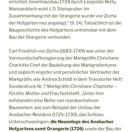
errichtet. Innenhausbau 1734 durch Leopoldo Retty.
Mansarddach wohl J. D. Steingruber. Im
Zusammenhang mit der Orangerie wurde von Zocha
der Hofgarten neu angelegt.“ (S. 14). Tatsächlich ist die
Baugeschichte des Hofgartens untrennbar mit dem
Bau der Orangerie verbunden.
Carl Friedrich von Zocha (1683-1749) war unter der
Vormundschaftsregierung der Markgräfin Christiane
Charlotte Chef der Bauleitung des Markgrafentums
und zugleich engster und persönlicher Vertrauter der
Markgräfin, wie Andrea Schödl in dem Triesdorfer Heft
Sonderdruck Nr. 7
Markgräfin Christiane Charlotte –
Fürstin, Mutter und Frau
feststellt: „Unter ihm
entstanden eine Reihe von repräsentativen
Bauwerken, wie zum Beispiel der Umbau der
Ansbacher Residenz (1725-1730), das Schloss
Unterschwaningen,
die Neuanlage des Ansbacher
Hofgartens samt Orangerie (1726)
sowie der Bau der