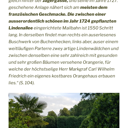
gleich hinter der
Jägergasse,
und seine im Jahre 1727.
geschehene Anlage nähert sich am
meisten dem
französischen Geschmacke. Die zwischen einer
ausserordentlich schönen im Jahr 1724 gepflanzten
Lindenallee
eingerichtete Mailbahn ist 1550 Schritt
lang. In derselben findet man rechts ein auserlesenes
Buschwerk von Buchenhecken, links aber, auser einem
weitläufigen Parterre zwey artige Lindenwäldchen und
zwischen denselben eine sehr zahlreich mit gesunden
und sehr großen Bäumen versehene Orangerie, für
welche der höchstselige Herr Markgraf Carl Wilhelm
Friedrich ein eigenes kostbares Orangehaus erbauen
lies.“ (S. 104).