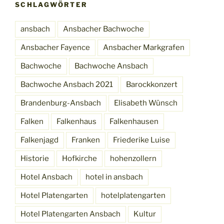
SCHLAGWÖRTER
ansbach
Ansbacher Bachwoche
Ansbacher Fayence
Ansbacher Markgrafen
Bachwoche
Bachwoche Ansbach
Bachwoche Ansbach 2021
Barockkonzert
Brandenburg-Ansbach
Elisabeth Wünsch
Falken
Falkenhaus
Falkenhausen
Falkenjagd
Franken
Friederike Luise
Historie
Hofkirche
hohenzollern
Hotel Ansbach
hotel in ansbach
Hotel Platengarten
hotelplatengarten
Hotel Platengarten Ansbach
Kultur