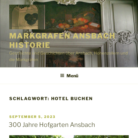
Zum
Inhalt
springen
MARKGRAFEN ANSBACH
HISTORIE
Geschichte und Geschichten über Ansbach, Hohenzollern und
die Markgrafen
Menü
SCHLAGWORT:
HOTEL BUCHEN
VERÖFFENTLICHT
SEPTEMBER 5, 2023
AM
300 Jahre Hofgarten Ansbach