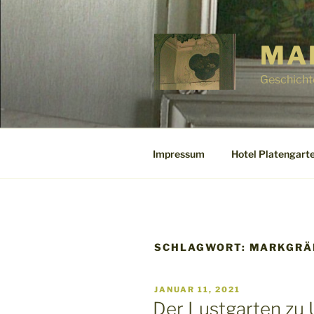
Zum
Inhalt
springen
MA
Geschicht
Impressum
Hotel Platengarte
SCHLAGWORT:
MARKGRÄF
VERÖFFENTLICHT
JANUAR 11, 2021
AM
Der Lustgarten zu