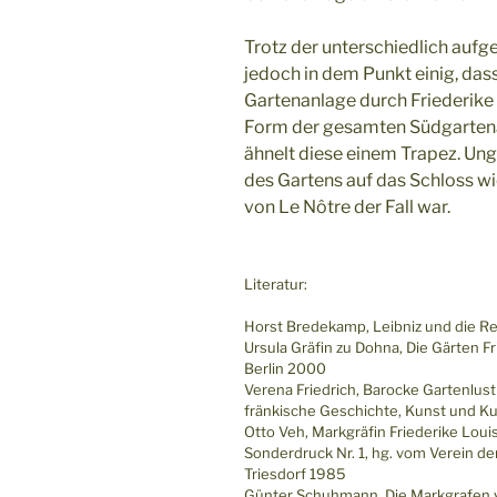
Trotz der unterschiedlich aufge
jedoch in dem Punkt einig, das
Gartenanlage durch Friederike 
Form der gesamten Südgartena
ähnelt diese einem Trapez. Ung
des Gartens auf das Schloss wi
von Le Nôtre der Fall war.
Literatur:
Horst Bredekamp, Leibniz und die Re
Ursula Gräfin zu Dohna, Die Gärten F
Berlin 2000
Verena Friedrich, Barocke Gartenlust i
fränkische Geschichte, Kunst und Ku
Otto Veh, Markgräfin Friederike Lou
Sonderdruck Nr. 1, hg. vom Verein de
Triesdorf 1985
Günter Schuhmann, Die Markgrafen 