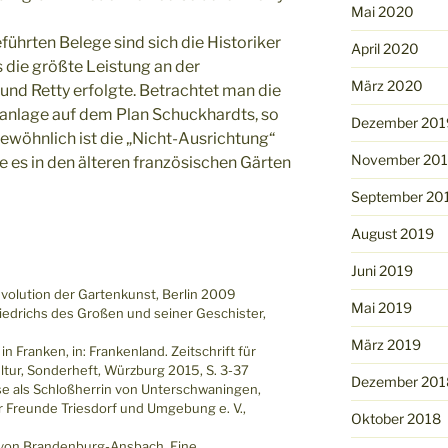
Mai 2020
führten Belege sind sich die Historiker
April 2020
s die größte Leistung an der
März 2020
und Retty erfolgte. Betrachtet man die
nlage auf dem Plan Schuckhardts, so
Dezember 201
ewöhnlich ist die „Nicht-Ausrichtung“
November 20
e es in den älteren französischen Gärten
September 20
August 2019
Juni 2019
volution der Gartenkunst, Berlin 2009
Mai 2019
riedrichs des Großen und seiner Geschister,
März 2019
n Franken, in: Frankenland. Zeitschrift für
ltur, Sonderheft, Würzburg 2015, S. 3-37
Dezember 201
ise als Schloßherrin von Unterschwaningen,
r Freunde Triesdorf und Umgebung e. V.,
Oktober 2018
von Brandenburg-Ansbach. Eine