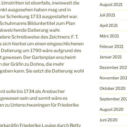
 Umstritten ist ebenfalls, inwieweit die
August 2021
unkt ausgesehen haben mag und in
Juli 2021
ur Schenkung 1733 ausgestaltet war.
Schuhmanns Bilduntertitel zum Plan
April 2021
abweichende Datierung wahr.
März 2021
ere Schreibweise des Zeichners: F. T.
es sich hierbei um einen eingeschlichenen
Februar 2021
ie Datierung um 1790 wäre aufgrund des
Januar 2021
zt gewesen. Der Gartenplan erscheint
n der Gräfin zu Dohna, die mehr
Dezember 20
geben kann. Sie setzt die Datierung wohl
November 20
Oktober 2020
rd solle bis 1734 als Ansbacher
 gewesen sein und somit wäre es
September 20
an zu Unterschwaningen für Friederike
August 2020
Juni 2020
rkgräfin Friederike Louise durch Retty