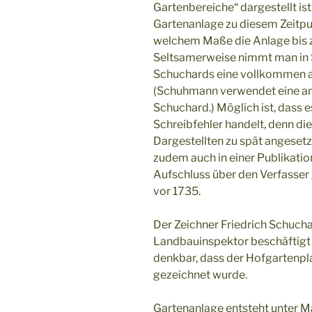
Gartenbereiche“ dargestellt ist.
Gartenanlage zu diesem Zeitp
welchem Maße die Anlage bis z
Seltsamerweise nimmt man in 
Schuchards eine vollkommen 
(Schuhmann verwendet eine and
Schuchard.) Möglich ist, dass 
Schreibfehler handelt, denn d
Dargestellten zu spät angeset
zudem auch in einer Publikatio
Aufschluss über den Verfasser 
vor 1735.
Der Zeichner Friedrich Schucha
Landbauinspektor beschäftigt
denkbar, dass der Hofgartenpl
gezeichnet wurde.
Gartenanlage entsteht unter Ma