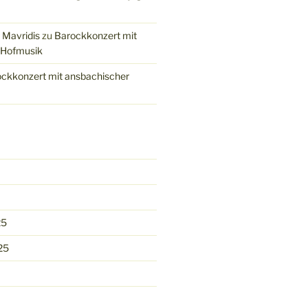
 Mavridis
zu
Barockkonzert mit
 Hofmusik
ckkonzert mit ansbachischer
25
25