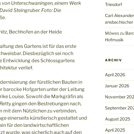
us von Unterschwaningen, einem Werk
Triesdorf
avid Steingruber. Foto: Die
Carl-Alexander
ße.
ansbachischer
hitz, Bechhofen an der Heide
Möwes
zu
Baro
Hofmusik
altung des Gartens ist für das erste
achweisbar. Diesbezüglich sei noch
e Entwicklung des Schlossgartens
ARCHIV
itektur verlief.
April 2026
nisierung der fürstlichen Bauten in
Januar 2026
 barocke Hofgarten unter der Leitung
rike Louise. Sowohl die Markgräfin als
November 20
Retty gingen den Bestrebungen nach,
September 20
m mit dem Nützlichen zu verbinden,
ge einerseits künstlerisch gestaltet und
August 2025
ain für den landwirtschaftlichen
April 2025
 wurde, was sicherlich auch auf den