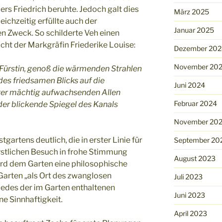
ers Friedrich beruhte. Jedoch galt dies
März 2025
ichzeitig erfüllte auch der
Januar 2025
n Zweck. So schilderte Veh einen
icht der Markgräfin Friederike Louise:
Dezember 202
November 20
 Fürstin, genoß die wärmenden Strahlen
es friedsamen Blicks auf die
Juni 2024
ter mächtig aufwachsenden Allen
Februar 2024
der blickende Spiegel des Kanals
November 20
gartens deutlich, die in erster Linie für
September 20
rstlichen Besuch in frohe Stimmung
August 2023
rd dem Garten eine philosophische
Garten „als Ort des zwanglosen
Juli 2023
Jedes der im Garten enthaltenen
Juni 2023
e Sinnhaftigkeit.
April 2023