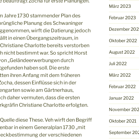
e beauftragt Zocha für erste Planungen.
März 2023
dem Jahre 1730 stammender Plan des
Februar 2023
prüngliche Planung des Schwaninger
Dezember 202
eggenommen, wirft die Datierung jedoch
fällt in einen Übergangszeitraum, in
Oktober 2022
hristiane Charlotte bereits verstorben
August 2022
h nicht bestimmt war. So spricht Horst
g von „Geländeerwerbungen durch
Juli 2022
tgefunden haben soll. Die erste
tten ihren Anfang mit dem früheren
März 2022
ocha, dessen Einflüsse sich in der
Februar 2022
hengarten sowie am Gärtnerhaus,
ch daher vermuten, dass die ersten
Januar 2022
kgräfin Christiane Charlotte erfolgten.
November 202
Quelle diese These. Veh wirft den Begriff
Oktober 2021
ffenbar in einem Generalplan 1730 „mit
September 20
weckbestimmung der verschiedenen