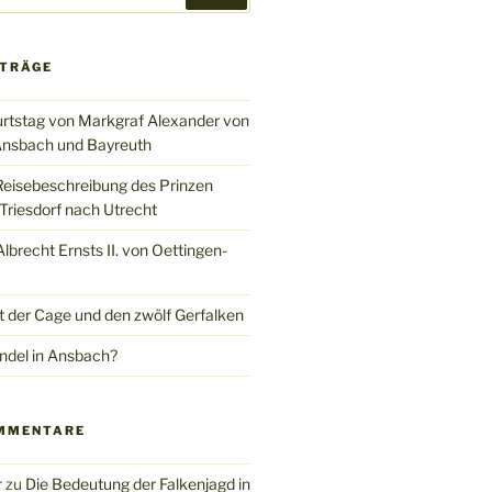
ITRÄGE
rtstag von Markgraf Alexander von
nsbach und Bayreuth
Reisebeschreibung des Prinzen
Triesdorf nach Utrecht
brecht Ernsts II. von Oettingen-
t der Cage und den zwölf Gerfalken
del in Ansbach?
MMENTARE
r
zu
Die Bedeutung der Falkenjagd in