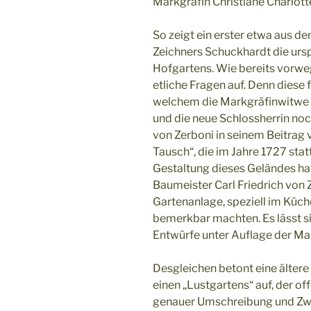
Markgräfin Christiane Charlott
So zeigt ein erster etwa aus 
Zeichners Schuckhardt die urs
Hofgartens. Wie bereits vorw
etliche Fragen auf. Denn diese 
welchem die Markgräfinwitwe C
und die neue Schlossherrin noc
von Zerboni in seinem Beitra
Tausch“, die im Jahre 1727 stat
Gestaltung dieses Geländes ha
Baumeister Carl Friedrich von Z
Gartenanlage, speziell im Küc
bemerkbar machten. Es lässt si
Entwürfe unter Auflage der Mar
Desgleichen betont eine ältere 
einen „Lustgartens“ auf, der o
genauer Umschreibung und Z