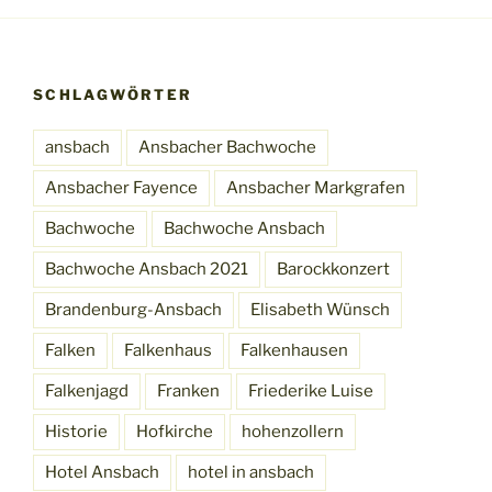
SCHLAGWÖRTER
ansbach
Ansbacher Bachwoche
Ansbacher Fayence
Ansbacher Markgrafen
Bachwoche
Bachwoche Ansbach
Bachwoche Ansbach 2021
Barockkonzert
Brandenburg-Ansbach
Elisabeth Wünsch
Falken
Falkenhaus
Falkenhausen
Falkenjagd
Franken
Friederike Luise
Historie
Hofkirche
hohenzollern
Hotel Ansbach
hotel in ansbach