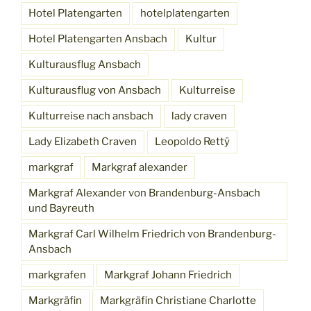
Hotel Platengarten
hotelplatengarten
Hotel Platengarten Ansbach
Kultur
Kulturausflug Ansbach
Kulturausflug von Ansbach
Kulturreise
Kulturreise nach ansbach
lady craven
Lady Elizabeth Craven
Leopoldo Rettÿ
markgraf
Markgraf alexander
Markgraf Alexander von Brandenburg-Ansbach
und Bayreuth
Markgraf Carl Wilhelm Friedrich von Brandenburg-
Ansbach
markgrafen
Markgraf Johann Friedrich
Markgräfin
Markgräfin Christiane Charlotte