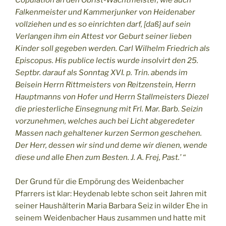
Copulation an den Obrist-Wachtmeister, wie auch
Falkenmeister und Kammerjunker von Heidenaber
vollziehen und es so einrichten darf, [daß] auf sein
Verlangen ihm ein Attest vor Geburt seiner lieben
Kinder soll gegeben werden. Carl Wilhelm Friedrich als
Episcopus. His publice lectis wurde insolvirt den 25.
Septbr. darauf als Sonntag XVI. p. Trin. abends im
Beisein Herrn Rittmeisters von Reitzenstein, Herrn
Hauptmanns von Hofer und Herrn Stallmeisters Diezel
die priesterliche Einsegnung mit Frl. Mar. Barb. Seizin
vorzunehmen, welches auch bei Licht abgeredeter
Massen nach gehaltener kurzen Sermon geschehen.
Der Herr, dessen wir sind und deme wir dienen, wende
diese und alle Ehen zum Besten. J. A. Frej, Past.’ “
Der Grund für die Empörung des Weidenbacher
Pfarrers ist klar: Heydenab lebte schon seit Jahren mit
seiner Haushälterin Maria Barbara Seiz in wilder Ehe in
seinem Weidenbacher Haus zusammen und hatte mit