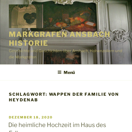
Zum
Inhalt
springen
MARKGRAFEN ANSBACH
HISTORIE
Geschichte und Geschichten über Ansbach, Hohenzollern und
die Markgrafen
Menü
SCHLAGWORT:
WAPPEN DER FAMILIE VON
HEYDENAB
VERÖFFENTLICHT
DEZEMBER 18, 2020
AM
Die heimliche Hochzeit im Haus des