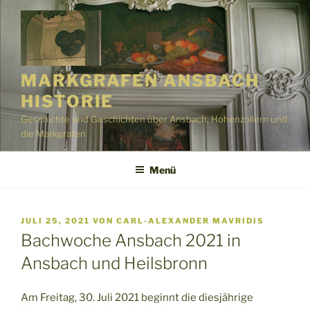
Zum
Inhalt
springen
MARKGRAFEN ANSBACH
HISTORIE
Geschichte und Geschichten über Ansbach, Hohenzollern und
die Markgrafen
Menü
VERÖFFENTLICHT
JULI 25, 2021
VON
CARL-ALEXANDER MAVRIDIS
AM
Bachwoche Ansbach 2021 in
Ansbach und Heilsbronn
Am Freitag, 30. Juli 2021 beginnt die diesjährige