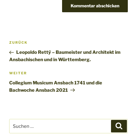
Beitragsnavigation
Vorheriger
ZURÜCK
Beitrag
Leopoldo Rettÿ – Baumeister und Architekt im
Ansbachischen und in Württemberg.
Nächster
WEITER
Beitrag
Collegium Musicum Ansbach 1741 und die
Bachwoche Ansbach 2021
Suchen
Suche
nach: