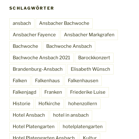
SCHLAGWÖRTER
ansbach
Ansbacher Bachwoche
Ansbacher Fayence
Ansbacher Markgrafen
Bachwoche
Bachwoche Ansbach
Bachwoche Ansbach 2021
Barockkonzert
Brandenburg-Ansbach
Elisabeth Wünsch
Falken
Falkenhaus
Falkenhausen
Falkenjagd
Franken
Friederike Luise
Historie
Hofkirche
hohenzollern
Hotel Ansbach
hotel in ansbach
Hotel Platengarten
hotelplatengarten
Hotel Platengarten Ansbach
Kultur