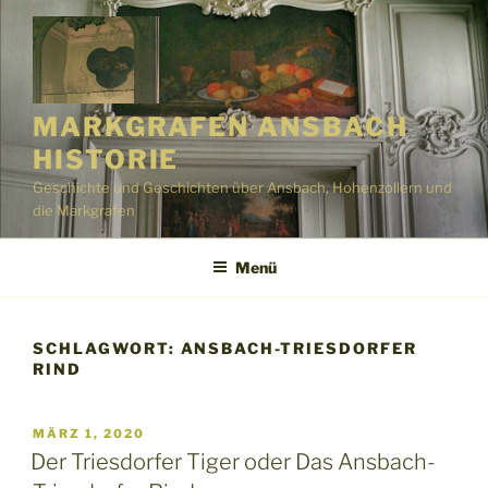
Zum
Inhalt
springen
MARKGRAFEN ANSBACH
HISTORIE
Geschichte und Geschichten über Ansbach, Hohenzollern und
die Markgrafen
Menü
SCHLAGWORT:
ANSBACH-TRIESDORFER
RIND
VERÖFFENTLICHT
MÄRZ 1, 2020
AM
Der Triesdorfer Tiger oder Das Ansbach-