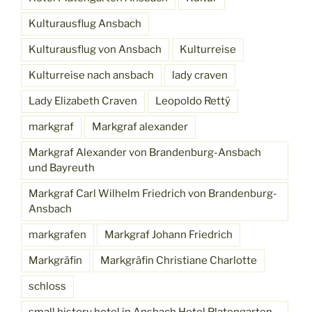
Kulturausflug Ansbach
Kulturausflug von Ansbach
Kulturreise
Kulturreise nach ansbach
lady craven
Lady Elizabeth Craven
Leopoldo Rettÿ
markgraf
Markgraf alexander
Markgraf Alexander von Brandenburg-Ansbach
und Bayreuth
Markgraf Carl Wilhelm Friedrich von Brandenburg-
Ansbach
markgrafen
Markgraf Johann Friedrich
Markgräfin
Markgräfin Christiane Charlotte
schloss
small history hotel in Ansbach Hotel Platengarten