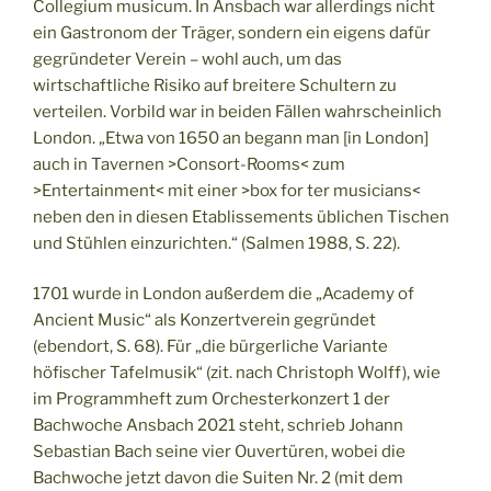
Collegium musicum. In Ansbach war allerdings nicht
ein Gastronom der Träger, sondern ein eigens dafür
gegründeter Verein – wohl auch, um das
wirtschaftliche Risiko auf breitere Schultern zu
verteilen. Vorbild war in beiden Fällen wahrscheinlich
London. „Etwa von 1650 an begann man [in London]
auch in Tavernen >Consort-Rooms< zum
>Entertainment< mit einer >box for ter musicians<
neben den in diesen Etablissements üblichen Tischen
und Stühlen einzurichten.“ (Salmen 1988, S. 22).
1701 wurde in London außerdem die „Academy of
Ancient Music“ als Konzertverein gegründet
(ebendort, S. 68). Für „die bürgerliche Variante
höfischer Tafelmusik“ (zit. nach Christoph Wolff), wie
im Programmheft zum Orchesterkonzert 1 der
Bachwoche Ansbach 2021 steht, schrieb Johann
Sebastian Bach seine vier Ouvertüren, wobei die
Bachwoche jetzt davon die Suiten Nr. 2 (mit dem