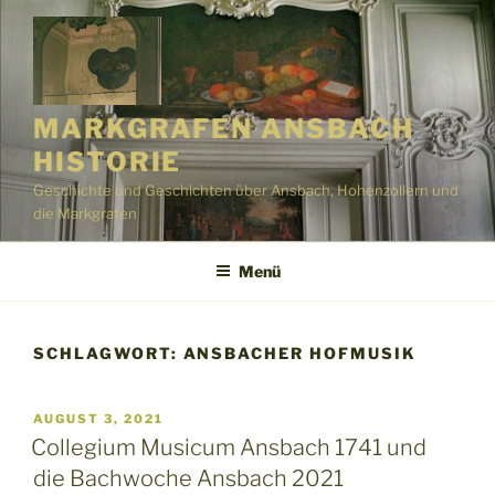
Zum
Inhalt
springen
MARKGRAFEN ANSBACH
HISTORIE
Geschichte und Geschichten über Ansbach, Hohenzollern und
die Markgrafen
Menü
SCHLAGWORT:
ANSBACHER HOFMUSIK
VERÖFFENTLICHT
AUGUST 3, 2021
AM
Collegium Musicum Ansbach 1741 und
die Bachwoche Ansbach 2021