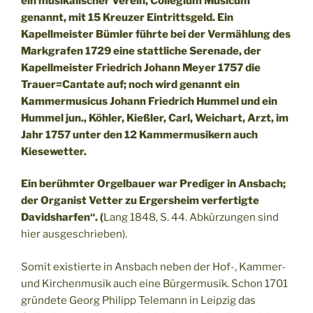
ein musikalischer Verein, Collegium Musicum
genannt, mit 15 Kreuzer Eintrittsgeld. Ein
Kapellmeister Bümler führte bei der Vermählung des
Markgrafen 1729 eine stattliche Serenade, der
Kapellmeister Friedrich Johann Meyer 1757 die
Trauer=Cantate auf; noch wird genannt ein
Kammermusicus Johann Friedrich Hummel und ein
Hummel jun., Köhler, Kießler, Carl, Weichart, Arzt, im
Jahr 1757 unter den 12 Kammermusikern auch
Kiesewetter.
Ein berühmter Orgelbauer war Prediger in Ansbach;
der Organist Vetter zu Ergersheim verfertigte
Davidsharfen“. (
Lang 1848, S. 44. Abkürzungen sind
hier ausgeschrieben).
Somit existierte in Ansbach neben der Hof-, Kammer-
und Kirchenmusik auch eine Bürgermusik. Schon 1701
gründete Georg Philipp Telemann in Leipzig das