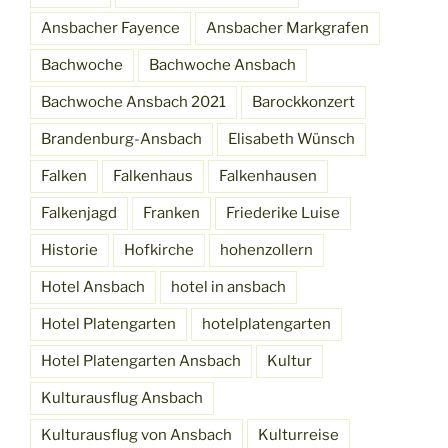
Ansbacher Fayence
Ansbacher Markgrafen
Bachwoche
Bachwoche Ansbach
Bachwoche Ansbach 2021
Barockkonzert
Brandenburg-Ansbach
Elisabeth Wünsch
Falken
Falkenhaus
Falkenhausen
Falkenjagd
Franken
Friederike Luise
Historie
Hofkirche
hohenzollern
Hotel Ansbach
hotel in ansbach
Hotel Platengarten
hotelplatengarten
Hotel Platengarten Ansbach
Kultur
Kulturausflug Ansbach
Kulturausflug von Ansbach
Kulturreise