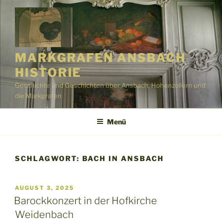
Zum
Inhalt
springen
MARKGRAFEN ANSBACH
HISTORIE
Geschichte und Geschichten über Ansbach, Hohenzollern und
die Markgrafen
Menü
SCHLAGWORT:
BACH IN ANSBACH
VERÖFFENTLICHT
AUGUST 3, 2025
AM
Barockkonzert in der Hofkirche
Weidenbach