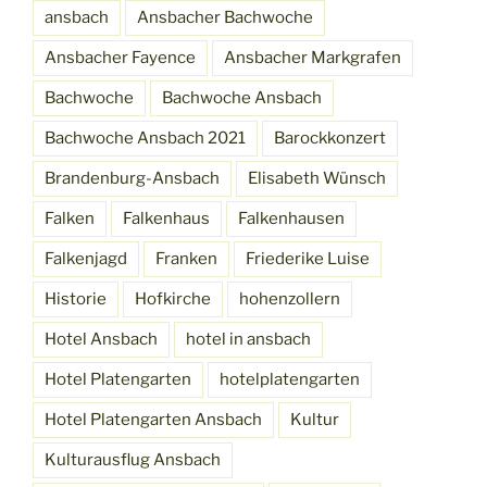
ansbach
Ansbacher Bachwoche
Ansbacher Fayence
Ansbacher Markgrafen
Bachwoche
Bachwoche Ansbach
Bachwoche Ansbach 2021
Barockkonzert
Brandenburg-Ansbach
Elisabeth Wünsch
Falken
Falkenhaus
Falkenhausen
Falkenjagd
Franken
Friederike Luise
Historie
Hofkirche
hohenzollern
Hotel Ansbach
hotel in ansbach
Hotel Platengarten
hotelplatengarten
Hotel Platengarten Ansbach
Kultur
Kulturausflug Ansbach