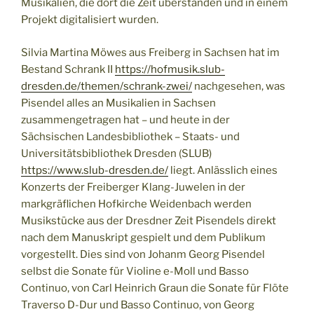
Musikalien, die dort die Zeit überstanden und in einem
Projekt digitalisiert wurden.
Silvia Martina Möwes aus Freiberg in Sachsen hat im
Bestand Schrank II
https://hofmusik.slub-
dresden.de/themen/schrank-zwei/
nachgesehen, was
Pisendel alles an Musikalien in Sachsen
zusammengetragen hat – und heute in der
Sächsischen Landesbibliothek – Staats- und
Universitätsbibliothek Dresden (SLUB)
https://www.slub-dresden.de/
liegt. Anlässlich eines
Konzerts der Freiberger Klang-Juwelen in der
markgräflichen Hofkirche Weidenbach werden
Musikstücke aus der Dresdner Zeit Pisendels direkt
nach dem Manuskript gespielt und dem Publikum
vorgestellt. Dies sind von Johanm Georg Pisendel
selbst die Sonate für Violine e-Moll und Basso
Continuo, von Carl Heinrich Graun die Sonate für Flöte
Traverso D-Dur und Basso Continuo, von Georg