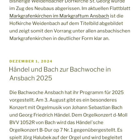
bisherige Weidenbacher Dorfkirche St. Georg wurde
im Zug des Neubaus abgerissen. Im aktuellen Flattblatt
Markgrafenkirchen im Markgraftum Ansbach
ist die
Hofkirche Weidenbach auf dem Titelbild abgebildet
und zeigt somit den Vorrang unter allen ansbachischen
Markgrafenkirchen in deutlicher Form klar an.
VERÖFFENTLICHT
DEZEMBER 1, 2024
AM
Händel und Bach zur Bachwoche in
Ansbach 2025
Die Bachwoche Ansbach hat ihr Programm für 2025
vorgestellt. Am 3. August gibt es ein besonderes
Konzert mit Orgelmusik von Johann Sebastian Bach
und Georg Friedrich Händel. Dem Orgelkonzert d-Moll
BVV 1052R von Bach wird das Händel`sche
Orgelkonzert B-Dur op 7 Nr. 1 gegenübergestellt. Es
spielt Jörg Halubek auf der Orgel und wird begleitet