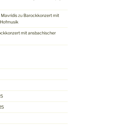
 Mavridis
zu
Barockkonzert mit
 Hofmusik
ckkonzert mit ansbachischer
25
25