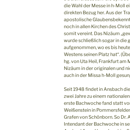
die Wahl der Messe in h-Moll ei
direkten Bezug her. Aus der Tra
apostolische Glaubensbekennt
noch in allen Kirchen des Chri
somit vereint. Das Nizäum „g
wurde schließlich sogar in die 
aufgenommen, wo es bis heute 
Westens seinen Platz hat“. (Üb
hg. von Uta Heil, Frankfurt am 
Nizäum in der originalen und ni
auch in der Missa h-Moll gesun
Seit 1948 findet in Ansbach di
zwei Jahre zu einem nationale
erste Bachwoche fand statt vom
Weißenstein in Pommersfelden,
Grafen von Schönborn. So Dr.
Intendant der Bachwoche in s