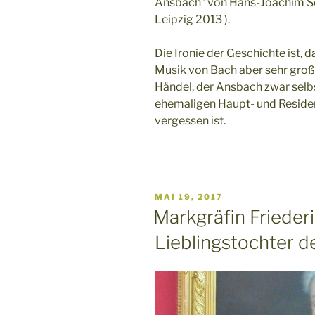
Ansbach” von Hans-Joachim Sch
Leipzig 2013 ).
Die Ironie der Geschichte ist, 
Musik von Bach aber sehr groß
Händel, der Ansbach zwar selbs
ehemaligen Haupt- und Reside
vergessen ist.
VERÖFFENTLICHT
MAI 19, 2017
AM
Markgräfin Friederi
Lieblingstochter d