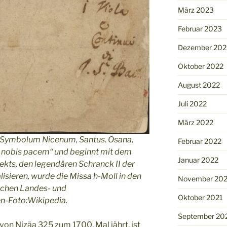
März 2023
Februar 2023
Dezember 202
Oktober 2022
August 2022
Juli 2022
März 2022
, Symbolum Nicenum, Santus. Osana,
Februar 2022
a nobis pacem“ und beginnt mit dem
Januar 2022
jekts, den legendären Schranck II der
lisieren, wurde die Missa h-Moll in den
November 202
schen Landes- und
Oktober 2021
en-Foto:Wikipedia.
September 20
von Nizäa 325 zum 1700. Mal jährt, ist