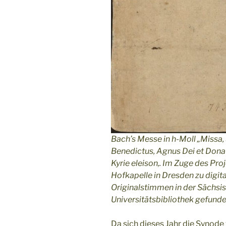
Bach’s Messe in h-Moll „Missa
Benedictus, Agnus Dei et Don
Kyrie eleison,. Im Zuge des Pro
Hofkapelle in Dresden zu digita
Originalstimmen in der Sächsi
Universitätsbibliothek gefund
Da sich dieses Jahr die Synode 