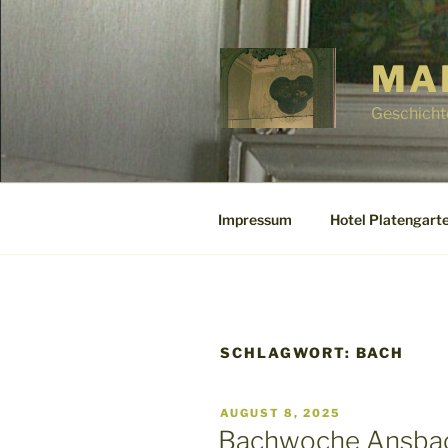
Zum
Inhalt
springen
MA
Geschicht
Impressum
Hotel Platengarte
SCHLAGWORT:
BACH
VERÖFFENTLICHT
AUGUST 8, 2025
AM
Bachwoche Ansbac