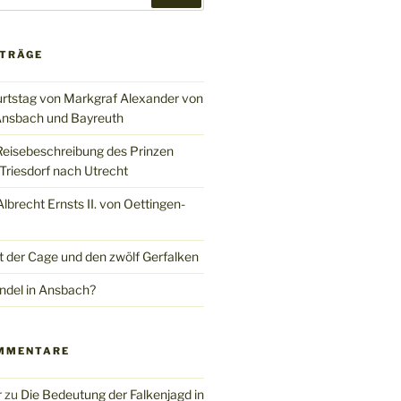
ITRÄGE
rtstag von Markgraf Alexander von
nsbach und Bayreuth
Reisebeschreibung des Prinzen
Triesdorf nach Utrecht
brecht Ernsts II. von Oettingen-
t der Cage und den zwölf Gerfalken
del in Ansbach?
MMENTARE
r
zu
Die Bedeutung der Falkenjagd in