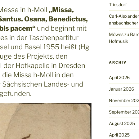
Triesdorf
 Messe in h-Moll
„Missa,
Carl-Alexander
antus. Osana, Benedictus,
ansbachischer
obis pacem“
und beginnt mit
Möwes
zu
Baro
 es in der Taschenpartitur
Hofmusik
sel und Basel 1955 heißt (Hg.
Zuge des Projekts, den
ARCHIV
I der Hofkapelle in Dresden
e die Missa h-Moll in den
April 2026
r Sächsischen Landes- und
Januar 2026
 gefunden.
November 20
September 20
August 2025
April 2025