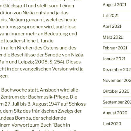
August 2021
n Glücksgriff und stellt somit einen
dition von Nizäa entstand ja das
Juli 2021
nis, Nizäum genannt, welches heute
April 2021
stentums gesprochen wird, und diese
ewann immer mehr an Bedeutung und
März 2021
gottesdienstliche Liturgie
in allen Kirchen des Ostens und des
Februar 2021
er die Beschlüsse der Synode von Nizäa,
Januar 2021
Main und Leipzig 2008, S. 254). Dieses
cht in der evangelischen Version wird ja
Dezember 20
gen.
November 20
e Bachwoche statt. Ansbach wird alle
Oktober 2020
n Zentrum der Bachmusik-Pflege. Die
September 20
 27. Juli bis 3. August 1947 auf Schloss
 dem Sitz des fränkischen Zweigs der
August 2020
 Andeas Bomba, der scheidende
Juni 2020
einem Vorwort zum Buch “Bach in