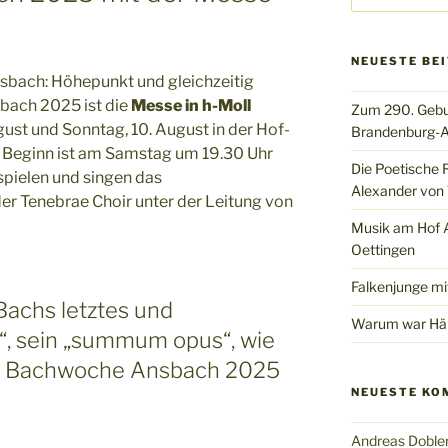
NEUESTE BE
bach: Höhepunkt und gleichzeitig
bach 2025 ist die
Messe in h-Moll
Zum 290. Gebu
st und Sonntag, 10. August in der Hof-
Brandenburg-A
. Beginn ist am Samstag um 19.30 Uhr
Die Poetische 
spielen und singen das
Alexander von 
r Tenebrae Choir unter der Leitung von
Musik am Hof Al
Oettingen
Falkenjunge mi
Bachs letztes und
Warum war Hän
, sein „summum opus“, wie
r Bachwoche Ansbach 2025
NEUESTE KO
Andreas Doble