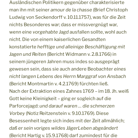
Ausländischen Politikern gegenüber charakterisierte
man ihn mit seiner
amour de la chasse
(Brief Christoph
Ludwig von Seckendorff v. 10.11.1757
)
, was für die Zeit
nichts Besonderes war; dass er missvergnügt war,
wenn eine
vorgehabte Jagd
ausfallen sollte, wohl auch
nicht. Die von einem kaiserlichen Gesandten
konstatierte
hefftige und alleinige Beschäftigung mit
Jagen und Reiten
(Bericht Widmann v. 2.8.1766) in
seinem jüngeren Jahren muss indes so ausgeprägt
gewesen sein, dass sie auch andere Beobachter
eines
nicht langen Lebens des Herrn Marggraf von Ansbach
(Bericht Montmartin v. 4.2.1769) fürchten ließ.
Nach der Extraktion eines Zahnes 1769 – im 18. Jh. weiß
Gott keine Kleinigkeit – ging er sogleich auf die
Parforcejagd:
und darauf waren … die schmerzen
Vorbey
(Notiz Reitzenstein v. 9.10.1769). Diese
Besessenheit legte sich indes mit der Zeit allmählich;
daß er sein voriges wildes JägerLeben abgeändert
(Bericht Hartig v. 15.9.1768) darf zumindest für die