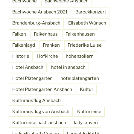
Bachwoche
Bachwoche Ansbach
Bachwoche Ansbach 2021
Barockkonzert
Brandenburg-Ansbach
Elisabeth Wünsch
Falken
Falkenhaus
Falkenhausen
Falkenjagd
Franken
Friederike Luise
Historie
Hofkirche
hohenzollern
Hotel Ansbach
hotel in ansbach
Hotel Platengarten
hotelplatengarten
Hotel Platengarten Ansbach
Kultur
Kulturausflug Ansbach
Kulturausflug von Ansbach
Kulturreise
Kulturreise nach ansbach
lady craven
Lady Elizabeth Craven
Leopoldo Rettÿ