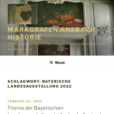
Zum
Inhalt
springen
MARKGRAFEN ANSBACH
HISTORIE
Geschichte und Geschichten über Ansbach, Hohenzollern und
die Markgrafen
Menü
SCHLAGWORT:
BAYERISCHE
LANDESAUSSTELLUNG 2022
VERÖFFENTLICHT
FEBRUAR 24, 2022
AM
Thema der Bayerischen