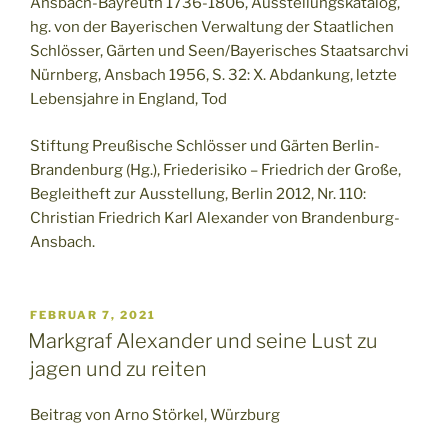
Ansbach-Bayreuth 1736-1806, Ausstellungskatalog,
hg. von der Bayerischen Verwaltung der Staatlichen
Schlösser, Gärten und Seen/Bayerisches Staatsarchvi
Nürnberg, Ansbach 1956, S. 32: X. Abdankung, letzte
Lebensjahre in England, Tod
Stiftung Preußische Schlösser und Gärten Berlin-
Brandenburg (Hg.), Friederisiko – Friedrich der Große,
Begleitheft zur Ausstellung, Berlin 2012, Nr. 110:
Christian Friedrich Karl Alexander von Brandenburg-
Ansbach.
VERÖFFENTLICHT
FEBRUAR 7, 2021
AM
Markgraf Alexander und seine Lust zu
jagen und zu reiten
Beitrag von Arno Störkel, Würzburg