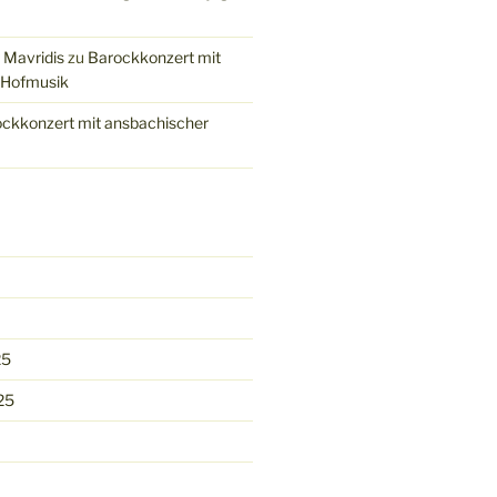
 Mavridis
zu
Barockkonzert mit
 Hofmusik
ckkonzert mit ansbachischer
25
25