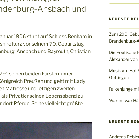
andenburg-Ansbach und
NEUESTE BE
Zum 290. Gebu
anuar 1806 stirbt auf Schloss Benham in
Brandenburg-A
shire kurz vor seinem 70. Geburtstag
enburg-Ansbach und Bayreuth, Christian
Die Poetische 
Alexander von 
Musik am Hof Al
791 seinen beiden Fürstentümer
Oettingen
önigreich Preußen und geht mit Lady
ren Mätresse und jetzigen zweiten
Falkenjunge mi
 als Privatier seinen Lebensabend zu
Warum war Hän
r dort Pferde. Seine vielleicht größte
NEUESTE KO
Andreas Doble