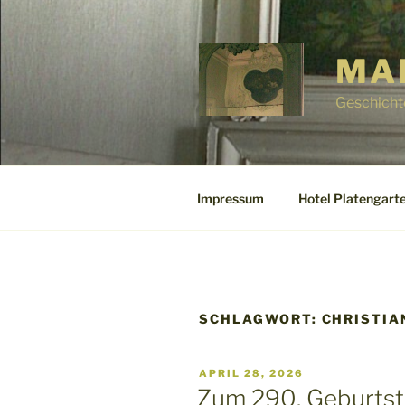
Zum
Inhalt
springen
MA
Geschicht
Impressum
Hotel Platengarte
SCHLAGWORT:
CHRISTIA
VERÖFFENTLICHT
APRIL 28, 2026
AM
Zum 290. Geburtst