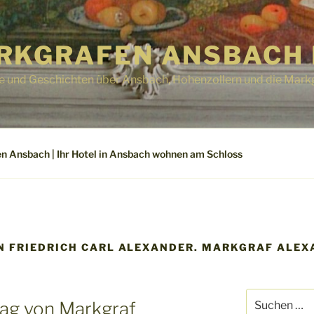
RKGRAFEN ANSBACH 
e und Geschichten über Ansbach, Hohenzollern und die Mark
n Ansbach | Ihr Hotel in Ansbach wohnen am Schloss
N FRIEDRICH CARL ALEXANDER. MARKGRAF ALE
Suchen
ag von Markgraf
nach: