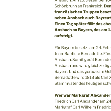
Ansbach: Am 15. Dezember 180
Schönbrunn an Frankreich.
Den
französischen Truppen beset
neben Ansbach auch Bayreut
Einen Tag später fällt das 
Ansbach an Bayern, das am 1
aufsteigt.
Für Bayern besetzt am 24. Feb
Jean-Baptiste Bernadotte, Für
Ansbach. Somit gerät Bernado
Ansbach und wird gleichzeiti
Bayern. Und das gerade am Ge
Bernadotte wird 1818 als Carl 
Stammvater des heutigen sch
Wer war Markgraf Alexander
Friedrich Carl Alexander am 24
Markgraf Carl Wilhelm Friedr