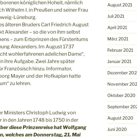
geborenen königlichen Hoheit, nämlich
August 2021
ch Wilhelm I. in Preußen und seiner Frau
Juli 2021
hweig-Lüneburg.
s älteren Bruders Carl Friedrich August
April 2021
kt Alexander – so die von ihm selbst
März 2021
ens – zum Erbprinzen des Fürstentums
ziehung Alexanders. Im August 1737
Februar 2021
ucht wohlerfahrenen adelichen Dame“,
in ihre Aufgabe. Zwei Jahre später
Januar 2021
 Französisch hinzu. Informator,
Dezember 20
Georg Mayer und der Hofkaplan hatte
um“ zu lehren.
November 20
Oktober 2020
September 20
r Ministers Christoph Ludwig von
August 2020
 in den Jahren 1748 bis 1750 in der
ber diese Prinzenreise hat Wolfgang
Juni 2020
en, welches am Donnerstag, 21. Mai