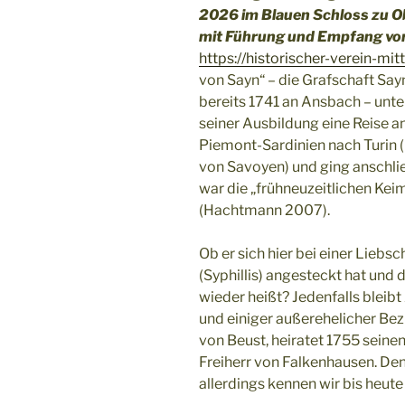
2026 im Blauen Schloss zu O
mit Führung und Empfang vorge
https://historischer-verein-mit
von Sayn“ – die Grafschaft Say
bereits 1741 an Ansbach – un
seiner Ausbildung eine Reise a
Piemont-Sardinien nach Turin 
von Savoyen) und ging anschlie
war die „frühneuzeitlichen K
(Hachtmann 2007).
Ob er sich hier bei einer Liebs
(Syphillis) angesteckt hat un
wieder heißt? Jedenfalls bleibt
und einiger außerehelicher Bez
von Beust, heiratet 1755 seinen
Freiherr von Falkenhausen. De
allerdings kennen wir bis heute 