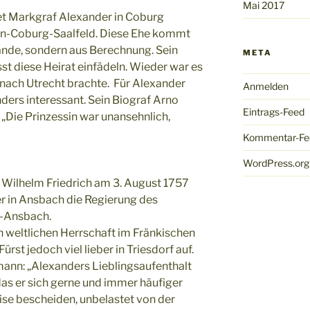
Mai 2017
t Markgraf Alexander in Coburg
en-Coburg-Saalfeld. Diese Ehe kommt
tande, sondern aus Berechnung. Sein
META
sst diese Heirat einfädeln. Wieder war es
 nach Utrecht brachte. Für Alexander
Anmelden
nders interessant. Sein Biograf Arno
Eintrags-Feed
: „Die Prinzessin war unansehnlich,
Kommentar-Fe
WordPress.org
 Wilhelm Friedrich am 3. August 1757
 in Ansbach die Regierung des
-Ansbach.
en weltlichen Herrschaft im Fränkischen
ürst jedoch viel lieber in Triesdorf auf.
mann: „Alexanders Lieblingsaufenthalt
 das er sich gerne und immer häufiger
ise bescheiden, unbelastet von der