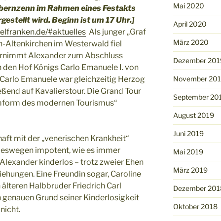
Mai 2020
bernzenn im Rahmen eines Festakts
stellt wird. Beginn ist um 17 Uhr.]
April 2020
telfranken.de/#aktuelles
Als junger „Graf
März 2020
n-Altenkirchen im Westerwald fiel
ternimmt Alexander zum Abschluss
Dezember 201
n den Hof Königs Carlo Emanuele I. von
(Carlo Emanuele war gleichzeitig Herzog
November 20
ßend auf Kavalierstour. Die Grand Tour
September 20
eimform des modernen Tourismus“
August 2019
Juni 2019
chaft mit der „venerischen Krankheit“
d deswegen impotent, wie es immer
Mai 2019
 Alexander kinderlos – trotz zweier Ehen
März 2019
iehungen. Eine Freundin sogar, Caroline
 älteren Halbbruder Friedrich Carl
Dezember 201
n genauen Grund seiner Kinderlosigkeit
Oktober 2018
nicht.