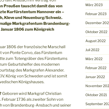
5 fällt Ansbach im Vertrag von
März 2023
n Preußen tauscht damit das von
zte Kurfürstentum Hannover ein –
Februar 2023
h, Kleve und Neuenburg/Schweiz.
Dezember 202
ehemalige Markgrafentum Brandenburg-
. Januar 1806 zum Königreich
Oktober 2022
August 2022
ruar 1806 der französische Marschall
Juli 2022
st von Ponte Corvo, das Fürstentum
tte zum Totengräber des Fürstentums
März 2022
g zum Geburtshelfer des modernen
Februar 2022
burtstag des Markgrafen Alexander.
XIV. König von Schweden und ist somit
Januar 2022
wedischen Königshauses.
November 202
?
Geboren wird Markgraf Christian
Oktober 2021
. Februar 1736 als zweiter Sohn von
September 20
ich von Brandenburg-Ansbach und seiner