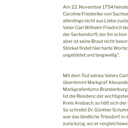
Am 22. November 1754 heirate
Caroline Friederike von Sachs
allerdings nicht aus Liebe zus
Vater Carl Wilhelm Friedrich lä
der Seckendorff, der ihn schon
aber ist seine Braut nicht beso
Störkel findet hier harte Worte
ungebildet und langweilig“.
Mit dem Tod seines Vaters Carl
übernimmt Markgraf Alexander
Markgrafentums Brandenburg
Ist die Residenz der wichtigst
Kreis Ansbach, so hält sich der F
So schreibt Dr. Günther Schuh
war das ländliche Triesdorf, in
zurückzog, wo er vergleichswe