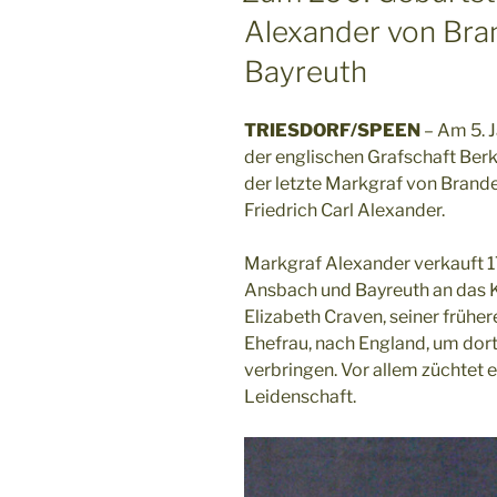
Alexander von Br
Bayreuth
TRIESDORF/SPEEN
– Am 5. J
der englischen Grafschaft Berk
der letzte Markgraf von Brand
Friedrich Carl Alexander.
Markgraf Alexander verkauft 1
Ansbach und Bayreuth an das K
Elizabeth Craven, seiner frühe
Ehefrau, nach England, um dort
verbringen. Vor allem züchtet e
Leidenschaft.