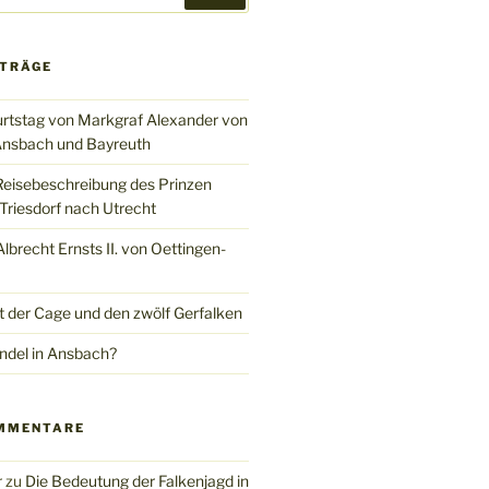
ITRÄGE
rtstag von Markgraf Alexander von
nsbach und Bayreuth
Reisebeschreibung des Prinzen
Triesdorf nach Utrecht
brecht Ernsts II. von Oettingen-
t der Cage und den zwölf Gerfalken
del in Ansbach?
MMENTARE
r
zu
Die Bedeutung der Falkenjagd in