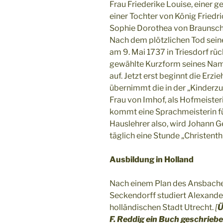
Frau Friederike Louise, einer 
einer Tochter von König Friedri
Sophie Dorothea von Braunsc
Nach dem plötzlichen Tod seine
am 9. Mai 1737 in Triesdorf rüc
gewählte Kurzform seines Nam
auf. Jetzt erst beginnt die Er
übernimmt die in der „Kinderz
Frau von Imhof, als Hofmeister
kommt eine Sprachmeisterin für
Hauslehrer also, wird Johann 
täglich eine Stunde „Christenth
Ausbildung in Holland
Nach einem Plan des Ansbache
Seckendorff studiert Alexander
holländischen Stadt Utrecht.
[
Ü
F. Reddig ein Buch geschrieb