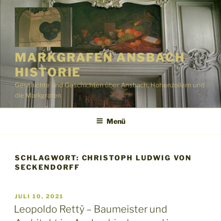
Zum
Inhalt
springen
MARKGRAFEN ANSBACH
HISTORIE
Geschichte und Geschichten über Ansbach, Hohenzollern und
die Markgrafen
Menü
SCHLAGWORT:
CHRISTOPH LUDWIG VON
SECKENDORFF
VERÖFFENTLICHT
JULI 10, 2021
AM
Leopoldo Rettÿ – Baumeister und