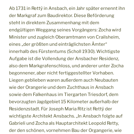
Ab 1731 in Rettÿ in Ansbach, ein Jahr später ernennt ihn
der Markgraf zum Baudirektor. Diese Beförderung
steht in direktem Zusammenhang mit dem
endgültigen Weggang seines Vorgängers: Zocha wird
Minister und zugleich Oberamtmann von Crailsheim,
eines „der größten und einträglichsten Ämter“
innerhalb des Fürstentums (Scholl 1930). Wichtigste
Aufgabe ist die Vollendung der Ansbacher Residenz,
also dem Markgrafenschloss, und anderer unter Zocha
begonnener, aber nicht fertiggestellter Vorhaben.
Liegen geblieben waren außerdem auch Neubauten
wie der Orangerie und dem Zuchthaus in Ansbach
sowie dem Falkenhaus im Tiergarten Triesdorf, dem
bevorzugten Jagdgebiet 15 Kilometer außerhalb der
Residenzstadt. Für Joseph Maria Ritz ist Rettÿ der
wichtigste Architekt Ansbachs. „In Ansbach folgte auf
Gabrieli und Zocha als Hauptarchitekt Leopold Retty,
der den schönen, vornehmen Bau der Organgerie, wie