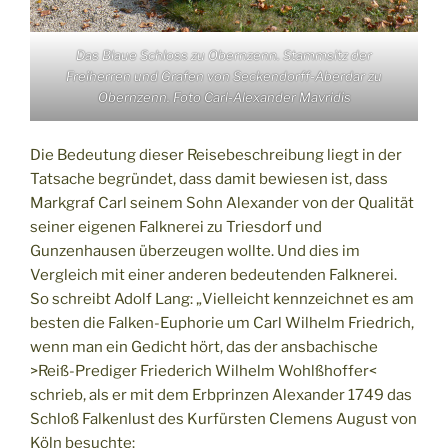
Das Blaue Schloss zu Obernzenn. Stammsitz der
Freiherren und Grafen von Seckendorff-Aberdar zu
Obernzenn. Foto Carl-Alexander Mavridis
Die Bedeutung dieser Reisebeschreibung liegt in der
Tatsache begründet, dass damit bewiesen ist, dass
Markgraf Carl seinem Sohn Alexander von der Qualität
seiner eigenen Falknerei zu Triesdorf und
Gunzenhausen überzeugen wollte. Und dies im
Vergleich mit einer anderen bedeutenden Falknerei.
So schreibt Adolf Lang: „Vielleicht kennzeichnet es am
besten die Falken-Euphorie um Carl Wilhelm Friedrich,
wenn man ein Gedicht hört, das der ansbachische
>Reiß-Prediger Friederich Wilhelm Wohlßhoffer<
schrieb, als er mit dem Erbprinzen Alexander 1749 das
Schloß Falkenlust des Kurfürsten Clemens August von
Köln besuchte: