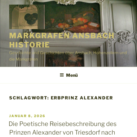
Zum
Inhalt
springen
MARKGRAFEN ANSBACH
HISTORIE
Geschichte und Geschichten über Ansbach, Hohenzollern und
die Markgrafen
Menü
SCHLAGWORT:
ERBPRINZ ALEXANDER
VERÖFFENTLICHT
JANUAR 8, 2026
AM
Die Poetische Reisebeschreibung des
Prinzen Alexander von Triesdorf nach