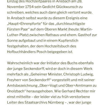
Einzug des Hochzeitpaares in Ansbach am 28.
November 1754 sein Gedicht Glückwunsch zu
schreiben, welches auch dann gleich vertont wurde.
In Ansbach selbst wurde zu diesem Ereignis eine
„Haupt=Ehrenpforte“ für das „durchleuchtigste
Fürsten Paar“ auf dem Oberen Markt (heute: Martin-
Luther-Platz) zwischen Rathaus und ehem. Gasthof zur
Sonne aufgebaut und in einem Kupferstich
festgehalten, der dem Hochzeitsbuch des
Hofbuchhändlers Posch beigegeben ist.
Wahrscheinlich war der Initiator des Buchs ebenfalls
der junge Seckendorff, wird er doch in diesem Werk
mehrfach als „Geheimer Minister, Christoph Ludwig,
Freyherr von Seckendorff“ vorgestellt und mit seiner
Amtsbezeichnung „Ober=Vogt und Ober=Amtmann zu
Onolzbach“ herausgehoben. Wie Gerhard Rechter mir
einst mitteilte – der leider viel zu früh verstorbene
Leiter des Staatsarchivs Nürnberg – , war der junge