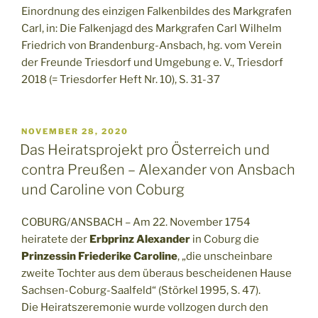
Einordnung des einzigen Falkenbildes des Markgrafen
Carl, in: Die Falkenjagd des Markgrafen Carl Wilhelm
Friedrich von Brandenburg-Ansbach, hg. vom Verein
der Freunde Triesdorf und Umgebung e. V., Triesdorf
2018 (= Triesdorfer Heft Nr. 10), S. 31-37
VERÖFFENTLICHT
NOVEMBER 28, 2020
AM
Das Heiratsprojekt pro Österreich und
contra Preußen – Alexander von Ansbach
und Caroline von Coburg
COBURG/ANSBACH – Am 22. November 1754
heiratete der
Erbprinz Alexander
in Coburg die
Prinzessin Friederike Caroline
, „die unscheinbare
zweite Tochter aus dem überaus bescheidenen Hause
Sachsen-Coburg-Saalfeld“ (Störkel 1995, S. 47).
Die Heiratszeremonie wurde vollzogen durch den