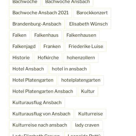
Bachwoche
Bachwoche Ansbach
Bachwoche Ansbach 2021
Barockkonzert
Brandenburg-Ansbach
Elisabeth Wünsch
Falken
Falkenhaus
Falkenhausen
Falkenjagd
Franken
Friederike Luise
Historie
Hofkirche
hohenzollern
Hotel Ansbach
hotel in ansbach
Hotel Platengarten
hotelplatengarten
Hotel Platengarten Ansbach
Kultur
Kulturausflug Ansbach
Kulturausflug von Ansbach
Kulturreise
Kulturreise nach ansbach
lady craven