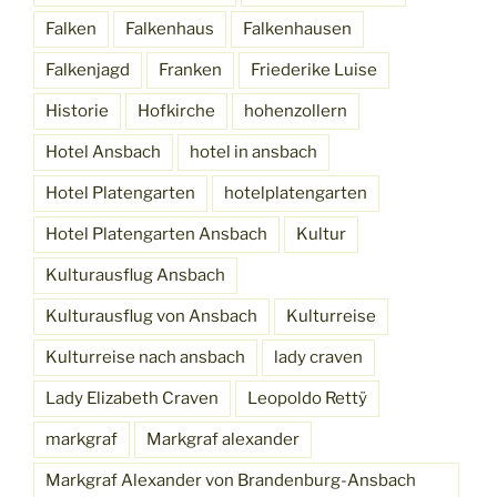
Falken
Falkenhaus
Falkenhausen
Falkenjagd
Franken
Friederike Luise
Historie
Hofkirche
hohenzollern
Hotel Ansbach
hotel in ansbach
Hotel Platengarten
hotelplatengarten
Hotel Platengarten Ansbach
Kultur
Kulturausflug Ansbach
Kulturausflug von Ansbach
Kulturreise
Kulturreise nach ansbach
lady craven
Lady Elizabeth Craven
Leopoldo Rettÿ
markgraf
Markgraf alexander
Markgraf Alexander von Brandenburg-Ansbach