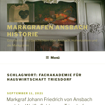
Zum
Inhalt
springen
MARKGRAFEN ANSBACH
HISTORIE
Geschichte und Geschichten über Ansbach, Hohenzollern und
die Markgrafen
Menü
SCHLAGWORT:
FACHAKADEMIE FÜR
HAUSWIRTSCHAFT TRIESDORF
VERÖFFENTLICHT
SEPTEMBER 11, 2021
AM
Markgraf Johann Friedrich von Ansbach