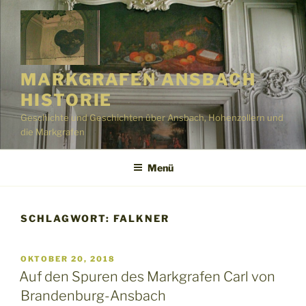
Zum
Inhalt
springen
MARKGRAFEN ANSBACH
HISTORIE
Geschichte und Geschichten über Ansbach, Hohenzollern und
die Markgrafen
Menü
SCHLAGWORT:
FALKNER
VERÖFFENTLICHT
OKTOBER 20, 2018
AM
Auf den Spuren des Markgrafen Carl von
Brandenburg-Ansbach