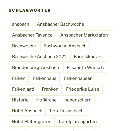
SCHLAGWÖRTER
ansbach
Ansbacher Bachwoche
Ansbacher Fayence
Ansbacher Markgrafen
Bachwoche
Bachwoche Ansbach
Bachwoche Ansbach 2021
Barockkonzert
Brandenburg-Ansbach
Elisabeth Wünsch
Falken
Falkenhaus
Falkenhausen
Falkenjagd
Franken
Friederike Luise
Historie
Hofkirche
hohenzollern
Hotel Ansbach
hotel in ansbach
Hotel Platengarten
hotelplatengarten