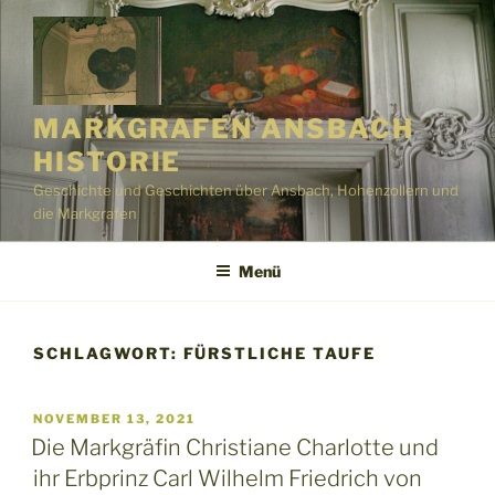
Zum
Inhalt
springen
MARKGRAFEN ANSBACH
HISTORIE
Geschichte und Geschichten über Ansbach, Hohenzollern und
die Markgrafen
Menü
SCHLAGWORT:
FÜRSTLICHE TAUFE
VERÖFFENTLICHT
NOVEMBER 13, 2021
AM
Die Markgräfin Christiane Charlotte und
ihr Erbprinz Carl Wilhelm Friedrich von