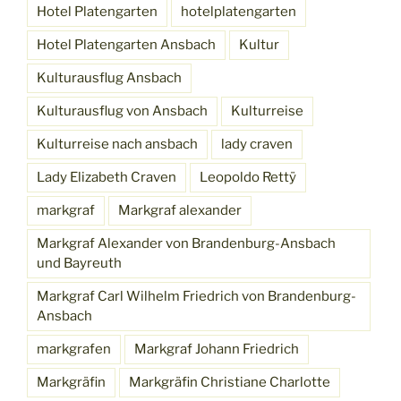
Hotel Platengarten
hotelplatengarten
Hotel Platengarten Ansbach
Kultur
Kulturausflug Ansbach
Kulturausflug von Ansbach
Kulturreise
Kulturreise nach ansbach
lady craven
Lady Elizabeth Craven
Leopoldo Rettÿ
markgraf
Markgraf alexander
Markgraf Alexander von Brandenburg-Ansbach
und Bayreuth
Markgraf Carl Wilhelm Friedrich von Brandenburg-
Ansbach
markgrafen
Markgraf Johann Friedrich
Markgräfin
Markgräfin Christiane Charlotte