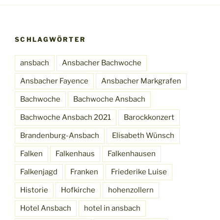
SCHLAGWÖRTER
ansbach
Ansbacher Bachwoche
Ansbacher Fayence
Ansbacher Markgrafen
Bachwoche
Bachwoche Ansbach
Bachwoche Ansbach 2021
Barockkonzert
Brandenburg-Ansbach
Elisabeth Wünsch
Falken
Falkenhaus
Falkenhausen
Falkenjagd
Franken
Friederike Luise
Historie
Hofkirche
hohenzollern
Hotel Ansbach
hotel in ansbach