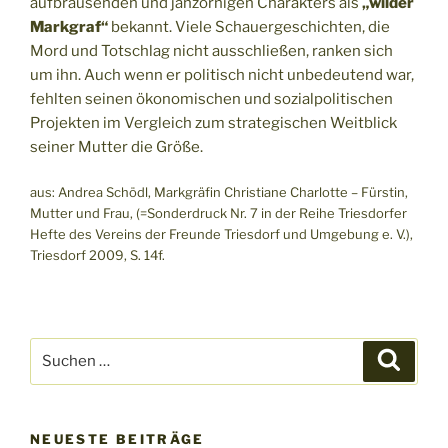
aufbrausenden und jähzornigen Charakters als
„wilder
Markgraf“
bekannt. Viele Schauergeschichten, die
Mord und Totschlag nicht ausschließen, ranken sich
um ihn. Auch wenn er politisch nicht unbedeutend war,
fehlten seinen ökonomischen und sozialpolitischen
Projekten im Vergleich zum strategischen Weitblick
seiner Mutter die Größe.
aus: Andrea Schödl, Markgräfin Christiane Charlotte – Fürstin,
Mutter und Frau, (=Sonderdruck Nr. 7 in der Reihe Triesdorfer
Hefte des Vereins der Freunde Triesdorf und Umgebung e. V.),
Triesdorf 2009, S. 14f.
Suchen
Suche
nach:
NEUESTE BEITRÄGE