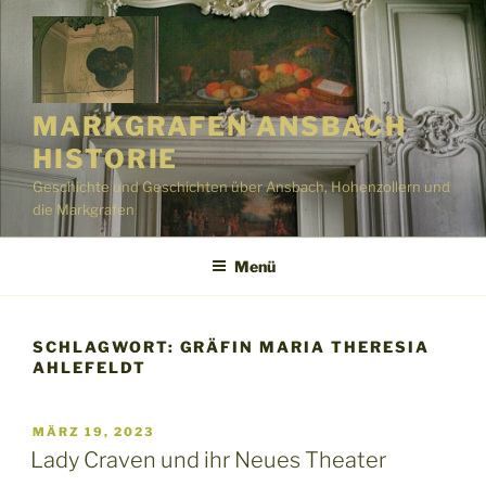
Zum
Inhalt
springen
MARKGRAFEN ANSBACH
HISTORIE
Geschichte und Geschichten über Ansbach, Hohenzollern und
die Markgrafen
Menü
SCHLAGWORT:
GRÄFIN MARIA THERESIA
AHLEFELDT
VERÖFFENTLICHT
MÄRZ 19, 2023
AM
Lady Craven und ihr Neues Theater