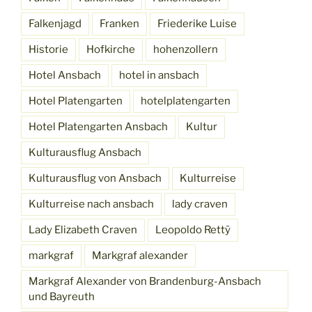
Falkenjagd
Franken
Friederike Luise
Historie
Hofkirche
hohenzollern
Hotel Ansbach
hotel in ansbach
Hotel Platengarten
hotelplatengarten
Hotel Platengarten Ansbach
Kultur
Kulturausflug Ansbach
Kulturausflug von Ansbach
Kulturreise
Kulturreise nach ansbach
lady craven
Lady Elizabeth Craven
Leopoldo Rettÿ
markgraf
Markgraf alexander
Markgraf Alexander von Brandenburg-Ansbach
und Bayreuth