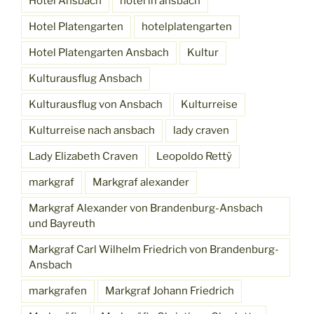
Hotel Ansbach
hotel in ansbach
Hotel Platengarten
hotelplatengarten
Hotel Platengarten Ansbach
Kultur
Kulturausflug Ansbach
Kulturausflug von Ansbach
Kulturreise
Kulturreise nach ansbach
lady craven
Lady Elizabeth Craven
Leopoldo Rettÿ
markgraf
Markgraf alexander
Markgraf Alexander von Brandenburg-Ansbach
und Bayreuth
Markgraf Carl Wilhelm Friedrich von Brandenburg-
Ansbach
markgrafen
Markgraf Johann Friedrich