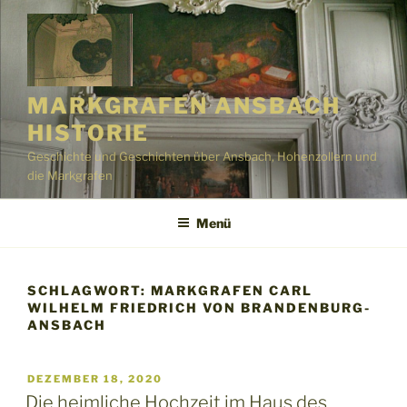
Zum
Inhalt
springen
MARKGRAFEN ANSBACH
HISTORIE
Geschichte und Geschichten über Ansbach, Hohenzollern und
die Markgrafen
Menü
SCHLAGWORT:
MARKGRAFEN CARL
WILHELM FRIEDRICH VON BRANDENBURG-
ANSBACH
VERÖFFENTLICHT
DEZEMBER 18, 2020
AM
Die heimliche Hochzeit im Haus des