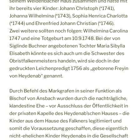
seinem Weidenbacher Haus zusammen und hatte mit
ihr bereits vier Kinder: Johann Christoph (*1741),
Johanna Wilhelmina (*1743), Sophia Henrica Charlotta
(*1744) und Ehrenfried Johann Christian (*1746).
Zwei weitere sollten noch folgen: Wilhelmina Carolina
1747 und eine Totgeburt am 10.9.1748. Bei der von
Siglinde Buchner angebotenen Tochter Maria Sibylla
Elisabeth könnte es sich auch um die Schwester des
Obristfalkenmeisters handeln, wird sie doch in der
gedruckten Leichenpredigt 1756 als „geborene Freyin
von Heydenab“ genannt.
Durch Befehl des Markgrafen in seiner Funktion als
Bischof von Ansbach wurden durch die nachträgliche,
klandestine Ehe – vor Ausschluss der Öffentlichkeit in
der privaten Kapelle des Heydenab’schen Hauses – die
Kinder aus dem Hause des Falkners legitimiert und
somit die Voraussetzung geschaffen, diese eigentlich
nicht-ehelichen Kinder Heydenabs in die Gesellschaft