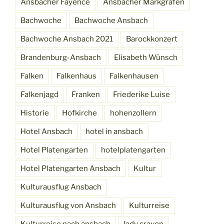
Ansbacher Fayence
Ansbacher Markgrafen
Bachwoche
Bachwoche Ansbach
Bachwoche Ansbach 2021
Barockkonzert
Brandenburg-Ansbach
Elisabeth Wünsch
Falken
Falkenhaus
Falkenhausen
Falkenjagd
Franken
Friederike Luise
Historie
Hofkirche
hohenzollern
Hotel Ansbach
hotel in ansbach
Hotel Platengarten
hotelplatengarten
Hotel Platengarten Ansbach
Kultur
Kulturausflug Ansbach
Kulturausflug von Ansbach
Kulturreise