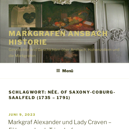
Zum
Inhalt
springen
MARKGRAFEN ANSBACH
HISTORIE
Geschichte und Geschichten über Ansbach, Hohenzollern und
die Markgrafen
Menü
SCHLAGWORT:
NÉE. OF SAXONY-COBURG-
SAALFELD (1735 – 1791)
VERÖFFENTLICHT
JUNI 9, 2023
AM
Markgraf Alexander und Lady Craven –