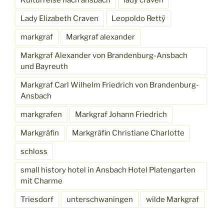
Kulturreise nach ansbach
lady craven
Lady Elizabeth Craven
Leopoldo Rettÿ
markgraf
Markgraf alexander
Markgraf Alexander von Brandenburg-Ansbach
und Bayreuth
Markgraf Carl Wilhelm Friedrich von Brandenburg-
Ansbach
markgrafen
Markgraf Johann Friedrich
Markgräfin
Markgräfin Christiane Charlotte
schloss
small history hotel in Ansbach Hotel Platengarten
mit Charme
Triesdorf
unterschwaningen
wilde Markgraf