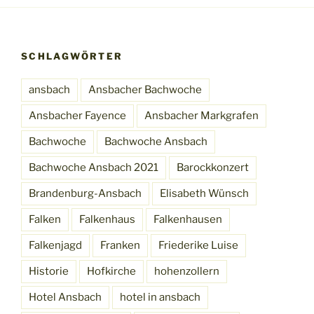
SCHLAGWÖRTER
ansbach
Ansbacher Bachwoche
Ansbacher Fayence
Ansbacher Markgrafen
Bachwoche
Bachwoche Ansbach
Bachwoche Ansbach 2021
Barockkonzert
Brandenburg-Ansbach
Elisabeth Wünsch
Falken
Falkenhaus
Falkenhausen
Falkenjagd
Franken
Friederike Luise
Historie
Hofkirche
hohenzollern
Hotel Ansbach
hotel in ansbach