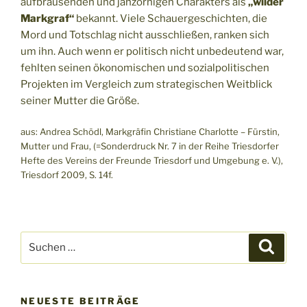
aufbrausenden und jähzornigen Charakters als
„wilder
Markgraf“
bekannt. Viele Schauergeschichten, die
Mord und Totschlag nicht ausschließen, ranken sich
um ihn. Auch wenn er politisch nicht unbedeutend war,
fehlten seinen ökonomischen und sozialpolitischen
Projekten im Vergleich zum strategischen Weitblick
seiner Mutter die Größe.
aus: Andrea Schödl, Markgräfin Christiane Charlotte – Fürstin,
Mutter und Frau, (=Sonderdruck Nr. 7 in der Reihe Triesdorfer
Hefte des Vereins der Freunde Triesdorf und Umgebung e. V.),
Triesdorf 2009, S. 14f.
Suchen
Suche
nach:
NEUESTE BEITRÄGE