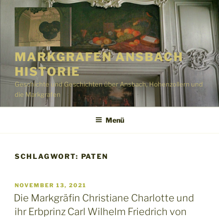
Zum
Inhalt
springen
MARKGRAFEN ANSBACH
HISTORIE
Geschichte und Geschichten über Ansbach, Hohenzollern und
die Markgrafen
Menü
SCHLAGWORT:
PATEN
VERÖFFENTLICHT
NOVEMBER 13, 2021
AM
Die Markgräfin Christiane Charlotte und
ihr Erbprinz Carl Wilhelm Friedrich von