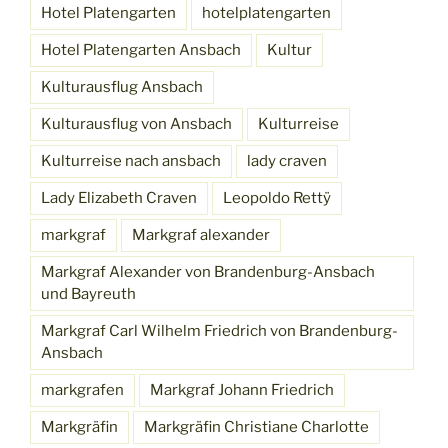
Hotel Platengarten
hotelplatengarten
Hotel Platengarten Ansbach
Kultur
Kulturausflug Ansbach
Kulturausflug von Ansbach
Kulturreise
Kulturreise nach ansbach
lady craven
Lady Elizabeth Craven
Leopoldo Rettÿ
markgraf
Markgraf alexander
Markgraf Alexander von Brandenburg-Ansbach
und Bayreuth
Markgraf Carl Wilhelm Friedrich von Brandenburg-
Ansbach
markgrafen
Markgraf Johann Friedrich
Markgräfin
Markgräfin Christiane Charlotte