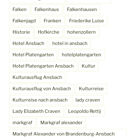
Falken
Falkenhaus
Falkenhausen
Falkenjagd
Franken
Friederike Luise
Historie
Hofkirche
hohenzollern
Hotel Ansbach
hotel in ansbach
Hotel Platengarten
hotelplatengarten
Hotel Platengarten Ansbach
Kultur
Kulturausflug Ansbach
Kulturausflug von Ansbach
Kulturreise
Kulturreise nach ansbach
lady craven
Lady Elizabeth Craven
Leopoldo Rettÿ
markgraf
Markgraf alexander
Markgraf Alexander von Brandenburg-Ansbach