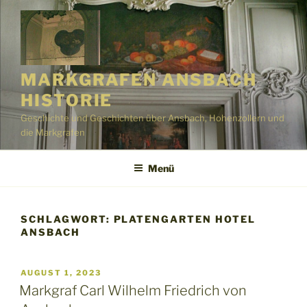
Zum
Inhalt
springen
MARKGRAFEN ANSBACH
HISTORIE
Geschichte und Geschichten über Ansbach, Hohenzollern und
die Markgrafen
Menü
SCHLAGWORT:
PLATENGARTEN HOTEL
ANSBACH
VERÖFFENTLICHT
AUGUST 1, 2023
AM
Markgraf Carl Wilhelm Friedrich von