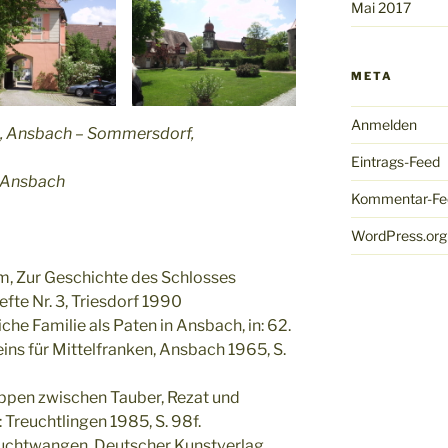
Mai 2017
META
Anmelden
, Ansbach – Sommersdorf,
Eintrags-Feed
n Ansbach
Kommentar-Fe
WordPress.org
im, Zur Geschichte des Schlosses
fte Nr. 3, Triesdorf 1990
he Familie als Paten in Ansbach, in: 62.
ins für Mittelfranken, Ansbach 1965, S.
reppen zwischen Tauber, Rezat und
: Treuchtlingen 1985, S. 98f.
uchtwangen, Deutscher Kunstverlag,