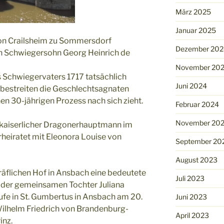
März 2025
Januar 2025
von Crailsheim zu Sommersdorf
Dezember 202
en Schwiegersohn Georg Heinrich de
November 20
s Schwiegervaters 1717 tatsächlich
Juni 2024
bestreiten die Geschlechtsagnaten
en 30-jährigen Prozess nach sich zieht.
Februar 2024
November 20
kaiserlicher Dragonerhauptmann im
heiratet mit Eleonora Louise von
September 20
August 2023
äflichen Hof in Ansbach eine bedeutete
Juli 2023
e der gemeinsamen Tochter Juliana
ufe in St. Gumbertus in Ansbach am 20.
Juni 2023
Wilhelm Friedrich von Brandenburg-
April 2023
inz.