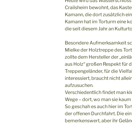
Heute wird das Wasserschloss 
Crailsheim bewohnt, das Kast
Kamann, die dort zusätzlich ein
Kamann hat im Torturm eine k
die seit diesem Jahr an Kulturt
Besondere Aufmerksamkeit sch
Mielke der Holztreppe des Tor
zollte dem Hersteller der „ei
aus Holz“ großen Respekt für d
Treppengeländer, für die Vielf
interessiert, braucht nicht all
aufzusuchen.
Verschiedentlich findet man k
Wege – dort, wo man sie kaum 
So geschah es auch hier im Tor
der offenen Durchfahrt. Die ein
bemerkenswert, aber ihr Geländ