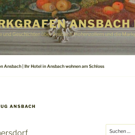
RKGRAFEN ANSBACH 
e und Geschichten über Ansbach, Hohenzollern und die Mark
n Ansbach | Ihr Hotel in Ansbach wohnen am Schloss
LUG ANSBACH
Suchen
ersdorf
nach: