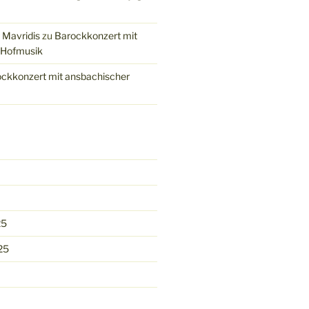
 Mavridis
zu
Barockkonzert mit
 Hofmusik
ckkonzert mit ansbachischer
25
25