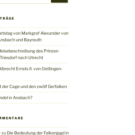
ITRÄGE
rtstag von Markgraf Alexander von
nsbach und Bayreuth
Reisebeschreibung des Prinzen
Triesdorf nach Utrecht
brecht Ernsts II. von Oettingen-
t der Cage und den zwölf Gerfalken
del in Ansbach?
MMENTARE
r
zu
Die Bedeutung der Falkenjagd in