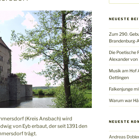
NEUESTE BE
Zum 290. Gebu
Brandenburg-A
Die Poetische 
Alexander von 
Musik am Hof Al
Oettingen
Falkenjunge mi
Warum war Hän
mersdorf (Kreis Ansbach) wird
NEUESTE KO
dwig von Eyb erbaut, der seit 1391 den
mersdorf trägt.
Andreas Doble