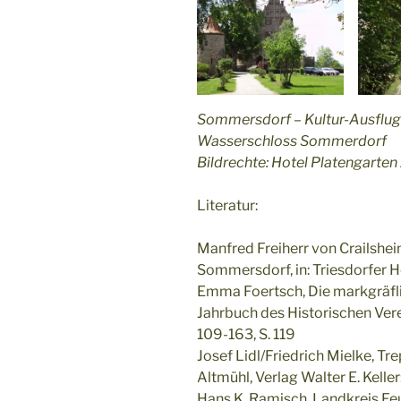
Sommersdorf – Kultur-Ausflug
Wasserschloss Sommerdorf
Bildrechte: Hotel Platengarte
Literatur:
Manfred Freiherr von Crailshe
Sommersdorf, in: Triesdorfer He
Emma Foertsch, Die markgräflic
Jahrbuch des Historischen Vere
109-163, S. 119
Josef Lidl/Friedrich Mielke, T
Altmühl, Verlag Walter E. Keller
Hans K. Ramisch, Landkreis Fe