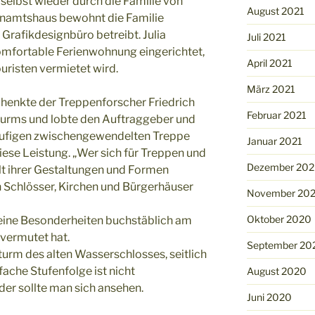
selbst wieder durch die Familie von
August 2021
enamtshaus bewohnt die Familie
 Grafikdesignbüro betreibt. Julia
Juli 2021
omfortable Ferienwohnung eingerichtet,
April 2021
ouristen vermietet wird.
März 2021
enkte der Treppenforscher Friedrich
Februar 2021
turms und lobte den Auftraggeber und
nläufigen zwischengewendelten Treppe
Januar 2021
iese Leistung. „Wer sich für Treppen und
Dezember 20
alt ihrer Gestaltungen und Formen
ein Schlösser, Kirchen und Bürgerhäuser
November 20
Oktober 2020
leine Besonderheiten buchstäblich am
vermutet hat.
September 20
turm des alten Wasserschlosses, seitlich
fache Stufenfolge ist nicht
August 2020
er sollte man sich ansehen.
Juni 2020