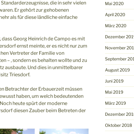
 Standarderzeugnisse, die in sehr vielen
Mai 2020
waren. Er gehört zur gehobenen
April 2020
ehr als für diese ländliche einfache
März 2020
Dezember 201
r, dass Georg Heinrich de Campo es mit
sdorf ernst meinte, er es nicht nur zum
November 20
chen Vertreter der Familie von
September 20
ten – , sondern es behalten wollte und zu
z ausbaute. Und dies in unmittelbarer
August 2019
itz Triesdorf.
Juni 2019
en Betrachter der Erbauerzeit müssen
Mai 2019
gewusst haben, um welch bedeutenden
März 2019
e. Noch heute spürt der moderne
dorf diesen Zauber beim Betreten der
Dezember 201
Oktober 2018