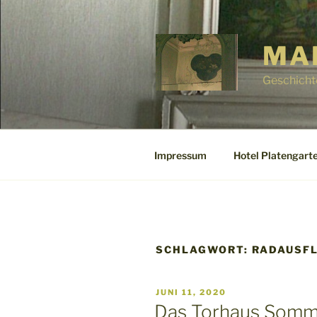
Zum
Inhalt
springen
MA
Geschicht
Impressum
Hotel Platengarte
SCHLAGWORT:
RADAUSF
VERÖFFENTLICHT
JUNI 11, 2020
AM
Das Torhaus Somm