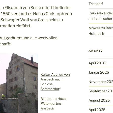
Triesdorf
au Elisabeth von Seckendorff befindet
Carl-Alexander
r 1550 verkauft es Hanns Christoph von
ansbachischer
 Schwager Wolf von Crailsheim zu
rmation einführt.
Möwes
zu
Baro
Hofmusik
usgeräumt und alle wertvollen
hafft.
ARCHIV
April 2026
Januar 2026
Kultur-Ausflug von
Ansbach nach
November 20
Schloss
Sommerdor
f
September 20
Bildrechte:
Hotel
August 2025
Platengarten
Ansbach
April 2025