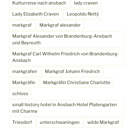
Kulturreise nach ansbach
lady craven
Lady Elizabeth Craven
Leopoldo Rettÿ
markgraf
Markgraf alexander
Markgraf Alexander von Brandenburg-Ansbach
und Bayreuth
Markgraf Carl Wilhelm Friedrich von Brandenburg-
Ansbach
markgrafen
Markgraf Johann Friedrich
Markgräfin
Markgräfin Christiane Charlotte
schloss
small history hotel in Ansbach Hotel Platengarten
mit Charme
Triesdorf
unterschwaningen
wilde Markgraf