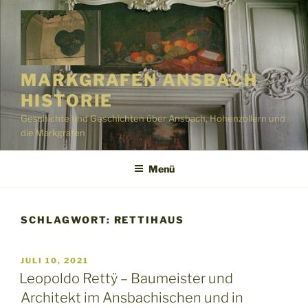
Zum
Inhalt
springen
MARKGRAFEN ANSBACH
HISTORIE
Geschichte und Geschichten über Ansbach, Hohenzollern und
die Markgrafen
Menü
SCHLAGWORT:
RETTIHAUS
VERÖFFENTLICHT
JULI 10, 2021
AM
Leopoldo Rettÿ – Baumeister und
Architekt im Ansbachischen und in