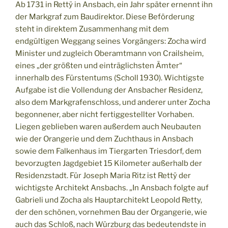
Ab 1731 in Rettÿ in Ansbach, ein Jahr später ernennt ihn
der Markgraf zum Baudirektor. Diese Beförderung
steht in direktem Zusammenhang mit dem
endgültigen Weggang seines Vorgängers: Zocha wird
Minister und zugleich Oberamtmann von Crailsheim,
eines „der größten und einträglichsten Ämter“
innerhalb des Fürstentums (Scholl 1930). Wichtigste
Aufgabe ist die Vollendung der Ansbacher Residenz,
also dem Markgrafenschloss, und anderer unter Zocha
begonnener, aber nicht fertiggestellter Vorhaben.
Liegen geblieben waren außerdem auch Neubauten
wie der Orangerie und dem Zuchthaus in Ansbach
sowie dem Falkenhaus im Tiergarten Triesdorf, dem
bevorzugten Jagdgebiet 15 Kilometer außerhalb der
Residenzstadt. Für Joseph Maria Ritz ist Rettÿ der
wichtigste Architekt Ansbachs. „In Ansbach folgte auf
Gabrieli und Zocha als Hauptarchitekt Leopold Retty,
der den schönen, vornehmen Bau der Organgerie, wie
auch das Schloß, nach Würzburg das bedeutendste in