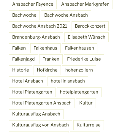
Ansbacher Fayence
Ansbacher Markgrafen
Bachwoche
Bachwoche Ansbach
Bachwoche Ansbach 2021
Barockkonzert
Brandenburg-Ansbach
Elisabeth Wünsch
Falken
Falkenhaus
Falkenhausen
Falkenjagd
Franken
Friederike Luise
Historie
Hofkirche
hohenzollern
Hotel Ansbach
hotel in ansbach
Hotel Platengarten
hotelplatengarten
Hotel Platengarten Ansbach
Kultur
Kulturausflug Ansbach
Kulturausflug von Ansbach
Kulturreise