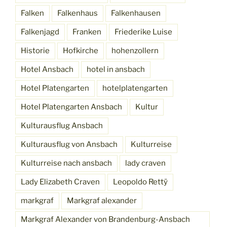
Falken
Falkenhaus
Falkenhausen
Falkenjagd
Franken
Friederike Luise
Historie
Hofkirche
hohenzollern
Hotel Ansbach
hotel in ansbach
Hotel Platengarten
hotelplatengarten
Hotel Platengarten Ansbach
Kultur
Kulturausflug Ansbach
Kulturausflug von Ansbach
Kulturreise
Kulturreise nach ansbach
lady craven
Lady Elizabeth Craven
Leopoldo Rettÿ
markgraf
Markgraf alexander
Markgraf Alexander von Brandenburg-Ansbach