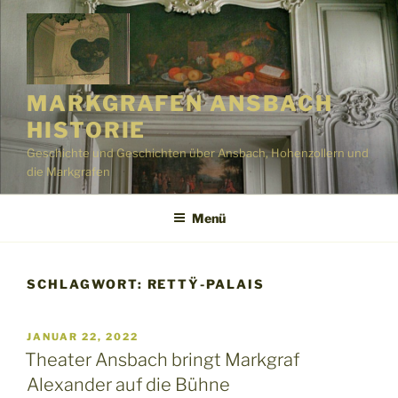
Zum
Inhalt
springen
MARKGRAFEN ANSBACH
HISTORIE
Geschichte und Geschichten über Ansbach, Hohenzollern und
die Markgrafen
Menü
SCHLAGWORT:
RETTŸ-PALAIS
VERÖFFENTLICHT
JANUAR 22, 2022
AM
Theater Ansbach bringt Markgraf
Alexander auf die Bühne