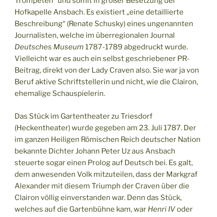
Trompeten“ und somit in großer Besetzung der
Hofkapelle Ansbach. Es existiert „eine detaillierte
Beschreibung“ (Renate Schusky) eines ungenannten
Journalisten, welche im überregionalen Journal
Deutsches Museum
1787-1789 abgedruckt wurde.
Vielleicht war es auch ein selbst geschriebener PR-
Beitrag, direkt von der Lady Craven also. Sie war ja von
Beruf aktive Schriftstellerin und nicht, wie die Clairon,
ehemalige Schauspielerin.
Das Stück im Gartentheater zu Triesdorf
(Heckentheater) wurde gegeben am 23. Juli 1787. Der
im ganzen Heiligen Römischen Reich deutscher Nation
bekannte Dichter Johann Peter Uz aus Ansbach
steuerte sogar einen Prolog auf Deutsch bei. Es galt,
dem anwesenden Volk mitzuteilen, dass der Markgraf
Alexander mit diesem Triumph der Craven über die
Clairon völlig einverstanden war. Denn das Stück,
welches auf die Gartenbühne kam, war
Henri IV
oder