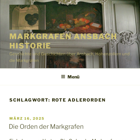
Zum
Inhalt
springen
MARKGRAFEN ANSBACH
HISTORIE
Geschichte und Geschichten über Ansbach, Hohenzollern und
die Markgrafen
Menü
SCHLAGWORT:
ROTE ADLERORDEN
VERÖFFENTLICHT
MÄRZ 16, 2025
AM
Die Orden der Markgrafen