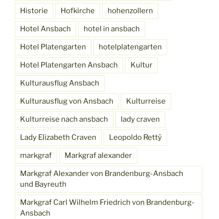
Historie
Hofkirche
hohenzollern
Hotel Ansbach
hotel in ansbach
Hotel Platengarten
hotelplatengarten
Hotel Platengarten Ansbach
Kultur
Kulturausflug Ansbach
Kulturausflug von Ansbach
Kulturreise
Kulturreise nach ansbach
lady craven
Lady Elizabeth Craven
Leopoldo Rettÿ
markgraf
Markgraf alexander
Markgraf Alexander von Brandenburg-Ansbach
und Bayreuth
Markgraf Carl Wilhelm Friedrich von Brandenburg-
Ansbach