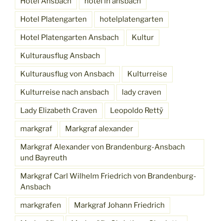
Hotel Ansbach
hotel in ansbach
Hotel Platengarten
hotelplatengarten
Hotel Platengarten Ansbach
Kultur
Kulturausflug Ansbach
Kulturausflug von Ansbach
Kulturreise
Kulturreise nach ansbach
lady craven
Lady Elizabeth Craven
Leopoldo Rettÿ
markgraf
Markgraf alexander
Markgraf Alexander von Brandenburg-Ansbach
und Bayreuth
Markgraf Carl Wilhelm Friedrich von Brandenburg-
Ansbach
markgrafen
Markgraf Johann Friedrich