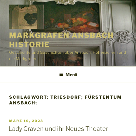
Zum
Inhalt
springen
MARKGRAFEN ANSBACH
HISTORIE
Geschichte und Geschichten über Ansbach, Hohenzollern und
die Markgrafen
Menü
SCHLAGWORT:
TRIESDORF; FÜRSTENTUM
ANSBACH;
VERÖFFENTLICHT
MÄRZ 19, 2023
AM
Lady Craven und ihr Neues Theater