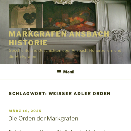
Zum
Inhalt
springen
MARKGRAFEN ANSBACH
HISTORIE
Geschichte und Geschichten über Ansbach, Hohenzollern und
die Markgrafen
Menü
SCHLAGWORT:
WEISSER ADLER ORDEN
VERÖFFENTLICHT
MÄRZ 16, 2025
AM
Die Orden der Markgrafen