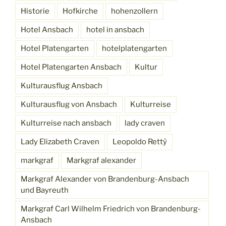
Historie
Hofkirche
hohenzollern
Hotel Ansbach
hotel in ansbach
Hotel Platengarten
hotelplatengarten
Hotel Platengarten Ansbach
Kultur
Kulturausflug Ansbach
Kulturausflug von Ansbach
Kulturreise
Kulturreise nach ansbach
lady craven
Lady Elizabeth Craven
Leopoldo Rettÿ
markgraf
Markgraf alexander
Markgraf Alexander von Brandenburg-Ansbach
und Bayreuth
Markgraf Carl Wilhelm Friedrich von Brandenburg-
Ansbach