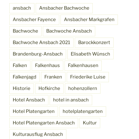
ansbach
Ansbacher Bachwoche
Ansbacher Fayence
Ansbacher Markgrafen
Bachwoche
Bachwoche Ansbach
Bachwoche Ansbach 2021
Barockkonzert
Brandenburg-Ansbach
Elisabeth Wünsch
Falken
Falkenhaus
Falkenhausen
Falkenjagd
Franken
Friederike Luise
Historie
Hofkirche
hohenzollern
Hotel Ansbach
hotel in ansbach
Hotel Platengarten
hotelplatengarten
Hotel Platengarten Ansbach
Kultur
Kulturausflug Ansbach