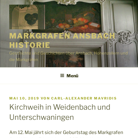
Zum
Inhalt
springen
MARKGRAFEN ANSBACH
HISTORIE
Geschichte und Geschichten über Ansbach, Hohenzollern und
die Markgrafen
Menü
VERÖFFENTLICHT
MAI 10, 2019
VON
CARL-ALEXANDER MAVRIDIS
AM
Kirchweih in Weidenbach und
Unterschwaningen
Am 12. Mai jährt sich der Geburtstag des Markgrafen