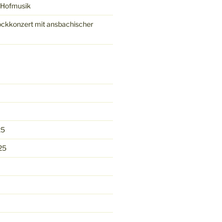
 Hofmusik
ckkonzert mit ansbachischer
25
25