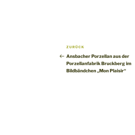
Beitragsnavigation
Vorheriger
ZURÜCK
Beitrag
Ansbacher Porzellan aus der
Porzellanfabrik Bruckberg im
Bildbändchen „Mon Plaisir“