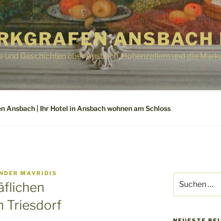
RKGRAFEN ANSBACH 
e und Geschichten über Ansbach, Hohenzollern und die Mark
n Ansbach | Ihr Hotel in Ansbach wohnen am Schloss
NDER MAVRIDIS
Suchen
äflichen
nach:
n Triesdorf
NEUESTE BE