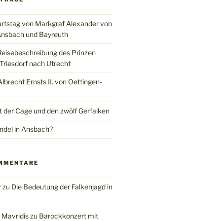
rtstag von Markgraf Alexander von
nsbach und Bayreuth
Reisebeschreibung des Prinzen
Triesdorf nach Utrecht
brecht Ernsts II. von Oettingen-
t der Cage und den zwölf Gerfalken
del in Ansbach?
MMENTARE
r
zu
Die Bedeutung der Falkenjagd in
 Mavridis
zu
Barockkonzert mit