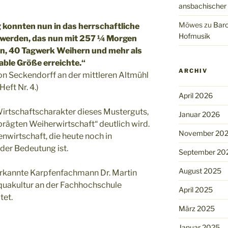
ansbachischer
Möwes
zu
Baro
konnten nun in das herrschaftliche
Hofmusik
werden, das nun mit 257 ¼ Morgen
en, 40 Tagwerk Weihern und mehr als
ble Größe erreichte.“
ARCHIV
on Seckendorff an der mittleren Altmühl
eft Nr. 4.)
April 2026
irtschaftscharakter dieses Musterguts,
Januar 2026
prägten Weiherwirtschaft“ deutlich wird.
November 20
nwirtschaft, die heute noch in
der Bedeutung ist.
September 20
August 2025
erkannte Karpfenfachmann Dr. Martin
cquakultur an der Fachhochschule
April 2025
tet.
März 2025
Januar 2025