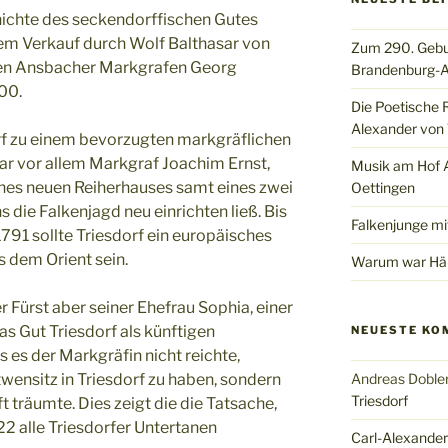
ichte des seckendorffischen Gutes
dem Verkauf durch Wolf Balthasar von
Zum 290. Gebu
en Ansbacher Markgrafen Georg
Brandenburg-A
00.
Die Poetische 
Alexander von 
dorf zu einem bevorzugten markgräflichen
ar vor allem Markgraf Joachim Ernst,
Musik am Hof Al
ines neuen Reiherhauses samt eines zwei
Oettingen
ie Falkenjagd neu einrichten ließ. Bis
Falkenjunge mi
91 sollte Triesdorf ein europäisches
 dem Orient sein.
Warum war Hän
 Fürst aber seiner Ehefrau Sophia, einer
s Gut Triesdorf als künftigen
NEUESTE KO
s es der Markgräfin nicht reichte,
twensitz in Triesdorf zu haben, sondern
Andreas Doble
Triesdorf
t träumte. Dies zeigt die die Tatsache,
22 alle Triesdorfer Untertanen
Carl-Alexander