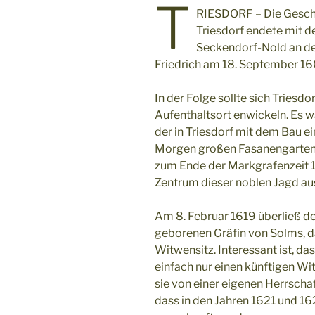
T
RIESDORF – Die Gesch
Triesdorf endete mit 
Seckendorf-Nold an d
Friedrich am 18. September 16
In der Folge sollte sich Tries
Aufenthaltsort enwickeln. Es w
der in Triesdorf mit dem Bau e
Morgen großen Fasanengartens d
zum Ende der Markgrafenzeit 17
Zentrum dieser noblen Jagd aus
Am 8. Februar 1619 überließ der
geborenen Gräfin von Solms, da
Witwensitz. Interessant ist, das
einfach nur einen künftigen Wi
sie von einer eigenen Herrschaf
dass in den Jahren 1621 und 16