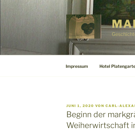
Zum
Inhalt
springen
MA
Geschicht
Impressum
Hotel Platengarte
VERÖFFENTLICHT
JUNI 1, 2020
VON
CARL-ALEXA
AM
Beginn der markgr
Weiherwirtschaft i