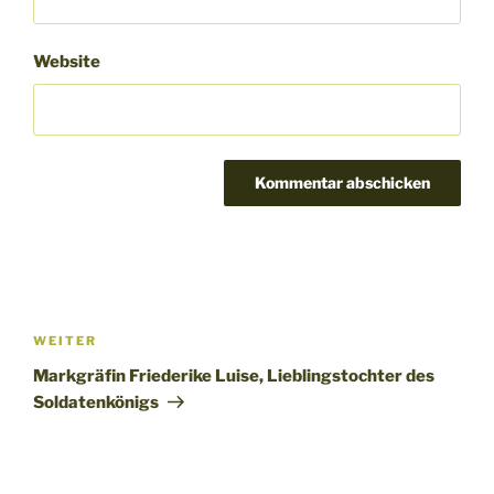
Website
Beitragsnavigation
Nächster
WEITER
Beitrag
Markgräfin Friederike Luise, Lieblingstochter des
Soldatenkönigs