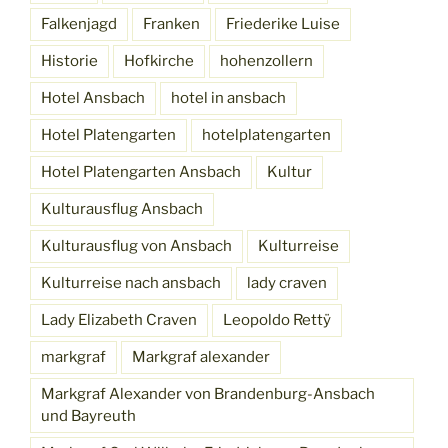
Falkenjagd
Franken
Friederike Luise
Historie
Hofkirche
hohenzollern
Hotel Ansbach
hotel in ansbach
Hotel Platengarten
hotelplatengarten
Hotel Platengarten Ansbach
Kultur
Kulturausflug Ansbach
Kulturausflug von Ansbach
Kulturreise
Kulturreise nach ansbach
lady craven
Lady Elizabeth Craven
Leopoldo Rettÿ
markgraf
Markgraf alexander
Markgraf Alexander von Brandenburg-Ansbach
und Bayreuth