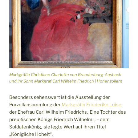
Markgräfin Christiane Charlotte von Brandenburg-Ansbach
und ihr Sohn Markgraf Carl Wilhelm Friedrich | Hohenzollern
Besonders sehenswert ist die Ausstellung der
Porzellansammlung der
Markgräfin Friederike Luise
,
der Ehefrau Carl Wilhelm Friedrichs. Eine Tochter des
preußischen Königs Friedrich Wilhelm I. – dem
Soldatenkönig, sie legte Wert auf ihren Titel
„Königliche Hoheit“.