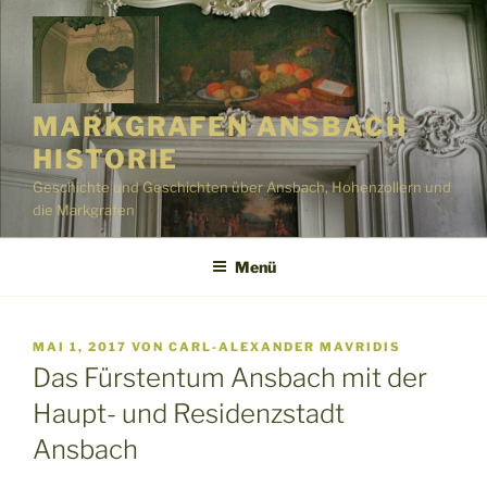
Zum
Inhalt
springen
MARKGRAFEN ANSBACH
HISTORIE
Geschichte und Geschichten über Ansbach, Hohenzollern und
die Markgrafen
Menü
VERÖFFENTLICHT
MAI 1, 2017
VON
CARL-ALEXANDER MAVRIDIS
AM
Das Fürstentum Ansbach mit der
Haupt- und Residenzstadt
Ansbach