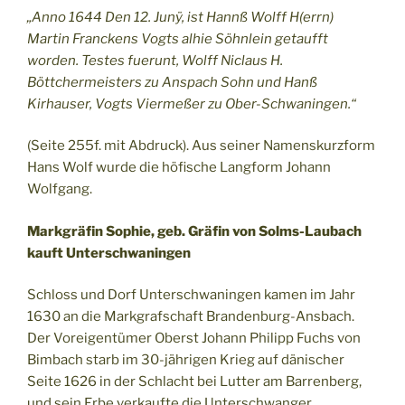
„Anno 1644 Den 12. Junÿ, ist Hannß Wolff H(errn)
Martin Franckens Vogts alhie Söhnlein getaufft
worden. Testes fuerunt, Wolff Niclaus H.
Böttchermeisters zu Anspach Sohn und Hanß
Kirhauser, Vogts Viermeßer zu Ober-Schwaningen.“
(Seite 255f. mit Abdruck). Aus seiner Namenskurzform
Hans Wolf wurde die höfische Langform Johann
Wolfgang.
Markgräfin Sophie, geb. Gräfin von Solms-Laubach
kauft Unterschwaningen
Schloss und Dorf Unterschwaningen kamen im Jahr
1630 an die Markgrafschaft Brandenburg-Ansbach.
Der Voreigentümer Oberst Johann Philipp Fuchs von
Bimbach starb im 30-jährigen Krieg auf dänischer
Seite 1626 in der Schlacht bei Lutter am Barrenberg,
und sein Erbe verkaufte die Unterschwanger