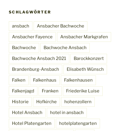
SCHLAGWÖRTER
ansbach
Ansbacher Bachwoche
Ansbacher Fayence
Ansbacher Markgrafen
Bachwoche
Bachwoche Ansbach
Bachwoche Ansbach 2021
Barockkonzert
Brandenburg-Ansbach
Elisabeth Wünsch
Falken
Falkenhaus
Falkenhausen
Falkenjagd
Franken
Friederike Luise
Historie
Hofkirche
hohenzollern
Hotel Ansbach
hotel in ansbach
Hotel Platengarten
hotelplatengarten