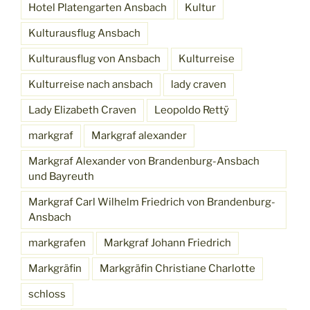
Hotel Platengarten Ansbach
Kultur
Kulturausflug Ansbach
Kulturausflug von Ansbach
Kulturreise
Kulturreise nach ansbach
lady craven
Lady Elizabeth Craven
Leopoldo Rettÿ
markgraf
Markgraf alexander
Markgraf Alexander von Brandenburg-Ansbach
und Bayreuth
Markgraf Carl Wilhelm Friedrich von Brandenburg-
Ansbach
markgrafen
Markgraf Johann Friedrich
Markgräfin
Markgräfin Christiane Charlotte
schloss