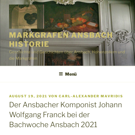
Zum
Inhalt
springen
MARKGRAFEN ANSBACH
HISTORIE
Geschichte und Geschichten über Ansbach, Hohenzollern und
die Markgrafen
Menü
VERÖFFENTLICHT
AUGUST 19, 2021
VON
CARL-ALEXANDER MAVRIDIS
AM
Der Ansbacher Komponist Johann
Wolfgang Franck bei der
Bachwoche Ansbach 2021