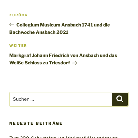
Beitragsnavigation
Vorheriger
ZURÜCK
Beitrag
Collegium Musicum Ansbach 1741 und die
Bachwoche Ansbach 2021
Nächster
WEITER
Beitrag
Markgraf Johann Friedrich von Ansbach und das
Weiße Schloss zu Triesdorf
Suchen
Suche
nach:
NEUESTE BEITRÄGE