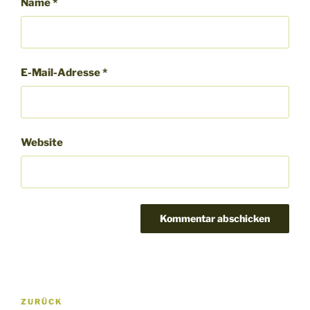
Name
*
E-Mail-Adresse
*
Website
Beitragsnavigation
Vorheriger
ZURÜCK