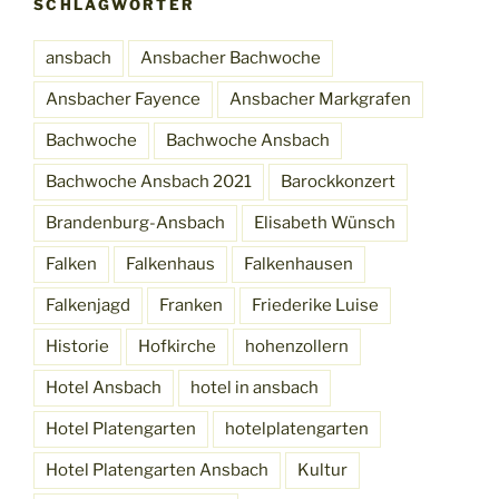
SCHLAGWÖRTER
ansbach
Ansbacher Bachwoche
Ansbacher Fayence
Ansbacher Markgrafen
Bachwoche
Bachwoche Ansbach
Bachwoche Ansbach 2021
Barockkonzert
Brandenburg-Ansbach
Elisabeth Wünsch
Falken
Falkenhaus
Falkenhausen
Falkenjagd
Franken
Friederike Luise
Historie
Hofkirche
hohenzollern
Hotel Ansbach
hotel in ansbach
Hotel Platengarten
hotelplatengarten
Hotel Platengarten Ansbach
Kultur