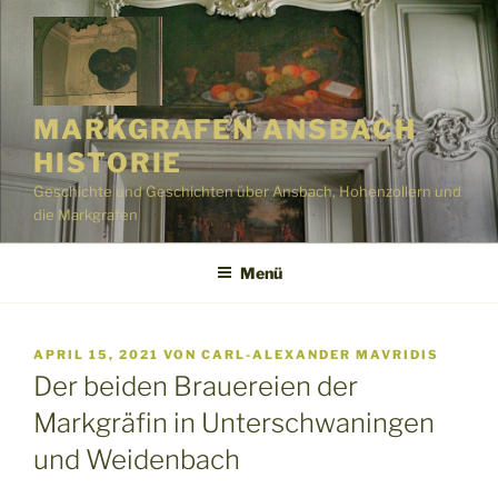
Zum
Inhalt
springen
MARKGRAFEN ANSBACH
HISTORIE
Geschichte und Geschichten über Ansbach, Hohenzollern und
die Markgrafen
Menü
VERÖFFENTLICHT
APRIL 15, 2021
VON
CARL-ALEXANDER MAVRIDIS
AM
Der beiden Brauereien der
Markgräfin in Unterschwaningen
und Weidenbach