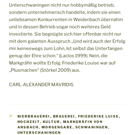
Unterschwaningen nicht nur hobbymäßig betrieb,
sondern unternehmerisch handelte, indem sie einen
unliebsamen Konkurrenten in Weidenbach übernahm
und in dessen Betrieb sogar noch weiteres Geld
investierte. Sie begnügte sich hier offenbar nicht nur
mit dem galanten Ausspruch „Und wird auch der Erfolg
mir keineswegs zum Lohn, Ist selbst das Unterfangen
genug der Ehre schon.“ (Laclos 1999). Nein, die
Markgräfin wollte Erfolg. Friederike Louise war auf
„Plusmachen“ (Störkel 2009) aus.
CARL-ALEXANDER MAVRIDIS
SCHLAGWÖRTER
BIERBRAUEREI
,
BRAUEREI
,
FRIEDERIKE LUISE
,
HOCHZEIT
,
KULTUR
,
MARKGRÄFIN VON
ANSBACH
,
MORGENGABE
,
SCHWANINGEN
,
UNTERSCHANINGEN