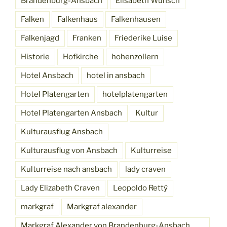
Brandenburg-Ansbach
Elisabeth Wünsch
Falken
Falkenhaus
Falkenhausen
Falkenjagd
Franken
Friederike Luise
Historie
Hofkirche
hohenzollern
Hotel Ansbach
hotel in ansbach
Hotel Platengarten
hotelplatengarten
Hotel Platengarten Ansbach
Kultur
Kulturausflug Ansbach
Kulturausflug von Ansbach
Kulturreise
Kulturreise nach ansbach
lady craven
Lady Elizabeth Craven
Leopoldo Rettÿ
markgraf
Markgraf alexander
Markgraf Alexander von Brandenburg-Ansbach