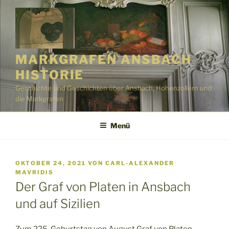
Zum
Inhalt
springen
MARKGRAFEN ANSBACH
HISTORIE
Geschichte und Geschichten über Ansbach, Hohenzollern und
die Markgrafen
Menü
VERÖFFENTLICHT
OKTOBER 24, 2021
VON
CARL-ALEXANDER
AM
MAVRIDIS
Der Graf von Platen in Ansbach
und auf Sizilien