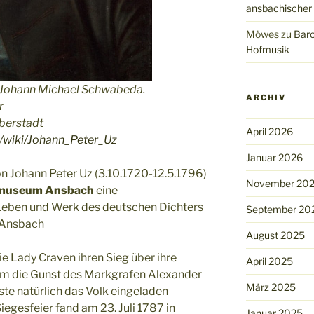
ansbachischer
Möwes
zu
Baro
Hofmusik
 Johann Michael Schwabeda.
ARCHIV
r
berstadt
April 2026
g/wiki/Johann_Peter_Uz
Januar 2026
n Johann Peter Uz (3.10.1720-12.5.1796)
November 20
museum Ansbach
eine
Leben und Werk des deutschen Dichters
September 20
n Ansbach
August 2025
Lady Craven ihren Sieg über ihre
April 2025
um die Gunst des Markgrafen Alexander
März 2025
ste natürlich das Volk eingeladen
egesfeier fand am 23. Juli 1787 in
Januar 2025