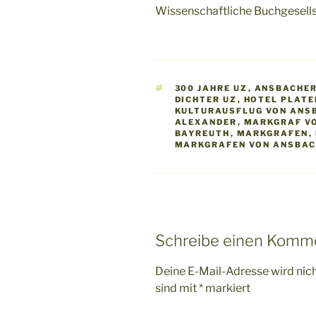
Wissenschaftliche Buchgesell
SCHLAGWÖRTER
300 JAHRE UZ
,
ANSBACHE
DICHTER UZ
,
HOTEL PLAT
KULTURAUSFLUG VON ANS
ALEXANDER
,
MARKGRAF V
BAYREUTH
,
MARKGRAFEN
,
MARKGRAFEN VON ANSBA
Schreibe einen Komm
Deine E-Mail-Adresse wird nicht
sind mit
*
markiert