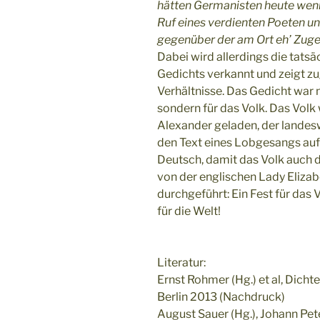
hätten Germanisten heute wenig
Ruf eines verdienten Poeten und
gegenüber der am Ort eh’ Zuger
Dabei wird allerdings die tats
Gedichts verkannt und zeigt zu
Verhältnisse. Das Gedicht war 
sondern für das Volk. Das Volk
Alexander geladen, der landesw
den Text eines Lobgesangs auf
Deutsch, damit das Volk auch d
von der englischen Lady Elizab
durchgeführt: Ein Fest für das V
für die Welt!
Literatur:
Ernst Rohmer (Hg.) et al, Dichte
Berlin 2013 (Nachdruck)
August Sauer (Hg.), Johann Pet