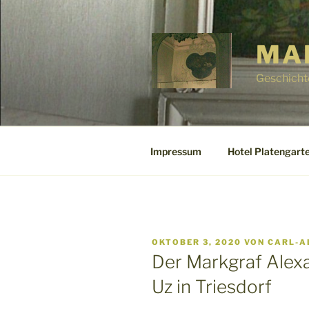
Zum
Inhalt
springen
MA
Geschicht
Impressum
Hotel Platengarte
VERÖFFENTLICHT
OKTOBER 3, 2020
VON
CARL-A
AM
Der Markgraf Alexa
Uz in Triesdorf