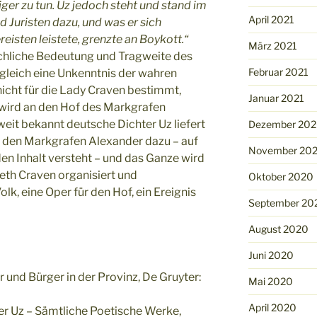
er zu tun. Uz jedoch steht und stand im
April 2021
 Juristen dazu, und was er sich
eisten leistete, grenzte an Boykott.“
März 2021
ächliche Bedeutung und Tragweite des
Februar 2021
gleich eine Unkenntnis der wahren
nicht für die Lady Craven bestimmt,
Januar 2021
 wird an den Hof des Markgrafen
eit bekannt deutsche Dichter Uz liefert
Dezember 20
 den Markgrafen Alexander dazu – auf
November 20
en Inhalt versteht – und das Ganze wird
eth Craven organisiert und
Oktober 2020
olk, eine Oper für den Hof, ein Ereignis
September 20
August 2020
Juni 2020
r und Bürger in der Provinz, De Gruyter:
Mai 2020
April 2020
er Uz – Sämtliche Poetische Werke,