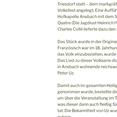
Triesdorf statt – dem markgräf
Volksfest angelegt. Eine Auffü
Hofkapelle Ansbach mit dem St
Quatre (Die Jagdlust Heinrich I
Charles Collé lieferte dazu den
Das Stück wurde in der Origin
Französisch war im 18. Jahrhun
das Volk einzubeziehen, wurde 
Das Lied zu dieser Volksarie 
in Ansbach wohnende reichswei
Peter Uz.
Damit auch im gesamten Heili
genommen wurde, bestellte die 
um über die Veranstaltung im T
was dieser dann auch fleißig f
tat. Die Bekanntheit von Uz wus
nutzen.