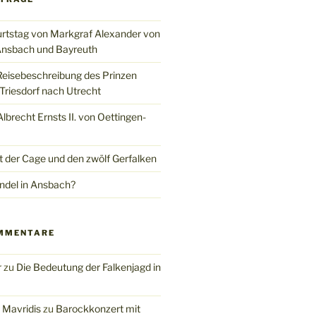
rtstag von Markgraf Alexander von
nsbach und Bayreuth
Reisebeschreibung des Prinzen
Triesdorf nach Utrecht
brecht Ernsts II. von Oettingen-
t der Cage und den zwölf Gerfalken
del in Ansbach?
MMENTARE
r
zu
Die Bedeutung der Falkenjagd in
 Mavridis
zu
Barockkonzert mit