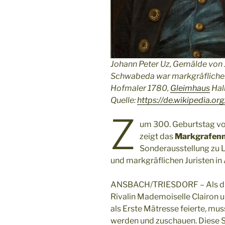
Johann Peter Uz, Gemälde von
Schwabeda war markgräfliche
Hofmaler 1780,
Gleimhaus
Hal
Quelle:
https://de.wikipedia.or
Z
um 300. Geburtstag vo
zeigt das
Markgrafen
Sonderausstellung zu 
und markgräflichen Juristen i
ANSBACH/TRIESDORF – Als die 
Rivalin Mademoiselle Clairon 
als Erste Mätresse feierte, mus
werden und zuschauen. Diese Si