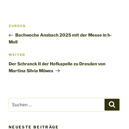
Beitragsnavigation
Vorheriger
ZURÜCK
Beitrag
Bachwoche Ansbach 2025 mit der Messe in h-
Moll
Nächster
WEITER
Beitrag
Der Schranck II der Hofkapelle zu Dresden von
Martina Silvia Möwes
Suchen
Suche
nach:
NEUESTE BEITRÄGE