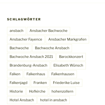
SCHLAGWÖRTER
ansbach
Ansbacher Bachwoche
Ansbacher Fayence
Ansbacher Markgrafen
Bachwoche
Bachwoche Ansbach
Bachwoche Ansbach 2021
Barockkonzert
Brandenburg-Ansbach
Elisabeth Wünsch
Falken
Falkenhaus
Falkenhausen
Falkenjagd
Franken
Friederike Luise
Historie
Hofkirche
hohenzollern
Hotel Ansbach
hotel in ansbach