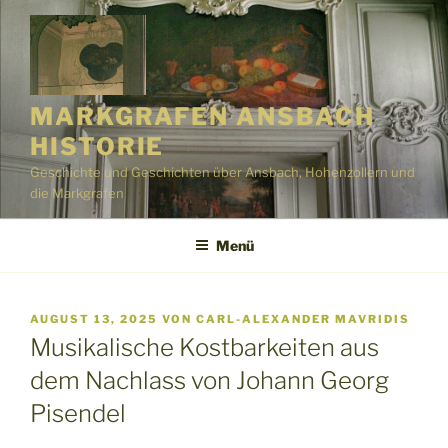
Zum
Inhalt
springen
MARKGRAFEN ANSBACH
HISTORIE
Geschichte und Geschichten über Ansbach, Hohenzollern und
die Markgrafen
Menü
VERÖFFENTLICHT
AUGUST 13, 2025
VON
CARL-ALEXANDER MAVRIDIS
AM
Musikalische Kostbarkeiten aus
dem Nachlass von Johann Georg
Pisendel