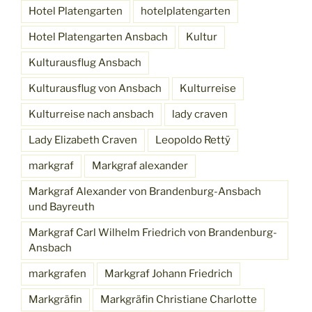
Hotel Platengarten
hotelplatengarten
Hotel Platengarten Ansbach
Kultur
Kulturausflug Ansbach
Kulturausflug von Ansbach
Kulturreise
Kulturreise nach ansbach
lady craven
Lady Elizabeth Craven
Leopoldo Rettÿ
markgraf
Markgraf alexander
Markgraf Alexander von Brandenburg-Ansbach
und Bayreuth
Markgraf Carl Wilhelm Friedrich von Brandenburg-
Ansbach
markgrafen
Markgraf Johann Friedrich
Markgräfin
Markgräfin Christiane Charlotte