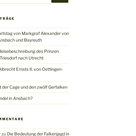
ITRÄGE
rtstag von Markgraf Alexander von
nsbach und Bayreuth
Reisebeschreibung des Prinzen
Triesdorf nach Utrecht
brecht Ernsts II. von Oettingen-
t der Cage und den zwölf Gerfalken
del in Ansbach?
MMENTARE
r
zu
Die Bedeutung der Falkenjagd in