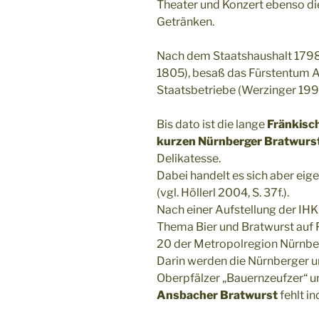
Theater und Konzert ebenso di
Getränken.
Nach dem Staatshaushalt 1798/
1805), besaß das Fürstentum A
Staatsbetriebe (Werzinger 1993
Bis dato ist die lange
Fränkisch
kurzen Nürnberger Bratwurs
Delikatesse.
Dabei handelt es sich aber eige
(vgl. Höllerl 2004, S. 37f.).
Nach einer Aufstellung der IHK
Thema Bier und Bratwurst auf 
20 der Metropolregion Nürnber
Darin werden die Nürnberger u
Oberpfälzer „Bauernzeufzer“ un
Ansbacher Bratwurst
fehlt in