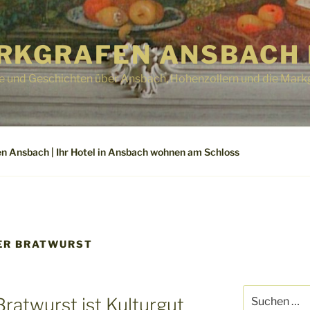
RKGRAFEN ANSBACH 
e und Geschichten über Ansbach, Hohenzollern und die Mark
n Ansbach | Ihr Hotel in Ansbach wohnen am Schloss
ER BRATWURST
Suchen
ratwurst ist Kulturgut
nach: