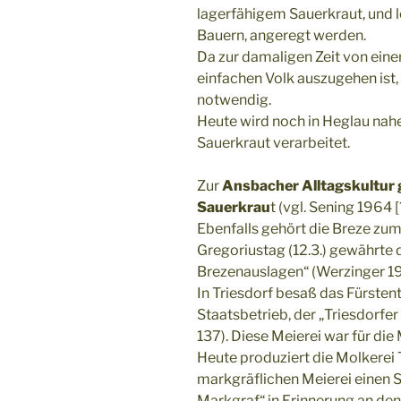
lagerfähigem Sauerkraut, und l
Bauern, angeregt werden.
Da zur damaligen Zeit von ein
einfachen Volk auszugehen ist,
notwendig.
Heute wird noch in Heglau nah
Sauerkraut verarbeitet.
Zur
Ansbacher Alltagskultur g
Sauerkrau
t (vgl. Sening 1964 [?
Ebenfalls gehört die Breze zu
Gregoriustag (12.3.) gewährte 
Brezenauslagen“ (Werzinger 19
In Triesdorf besaß das Fürsten
Staatsbetrieb, der „Triesdorfe
137). Diese Meierei war für di
Heute produziert die Molkerei 
markgräflichen Meierei einen
Markgraf“ in Erinnerung an den