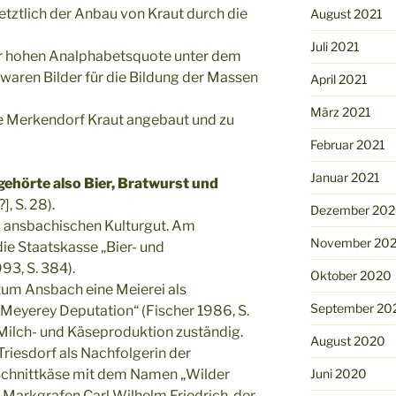
etztlich der Anbau von Kraut durch die
August 2021
Juli 2021
er hohen Analphabetsquote unter dem
 waren Bilder für die Bildung der Massen
April 2021
März 2021
e Merkendorf Kraut angebaut und zu
Februar 2021
Januar 2021
ehörte also Bier, Bratwurst und
], S. 28).
Dezember 20
m ansbachischen Kulturgut. Am
November 20
die Staatskasse „Bier- und
93, S. 384).
Oktober 2020
tum Ansbach eine Meierei als
September 20
r Meyerey Deputation“ (Fischer 1986, S.
e Milch- und Käseproduktion zuständig.
August 2020
Triesdorf als Nachfolgerin der
Juni 2020
 Schnittkäse mit dem Namen „Wilder
 Markgrafen Carl Wilhelm Friedrich, der