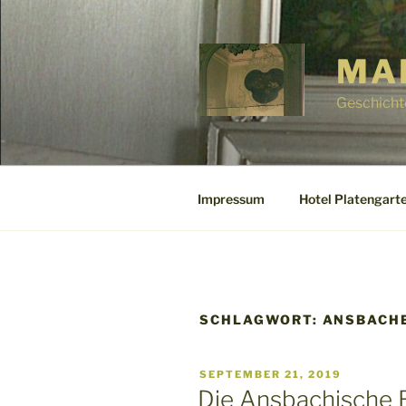
Zum
Inhalt
springen
MA
Geschicht
Impressum
Hotel Platengarte
SCHLAGWORT:
ANSBACH
VERÖFFENTLICHT
SEPTEMBER 21, 2019
AM
Die Ansbachische B