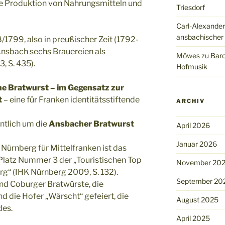
e Produktion von Nahrungsmitteln und
Triesdorf
Carl-Alexander
ansbachischer
1799, also in preußischer Zeit (1792-
nsbach sechs Brauereien als
Möwes
zu
Baro
, S. 435).
Hofmusik
e Bratwurst – im Gegensatz zur
t
– eine für Franken identitätsstiftende
ARCHIV
ntlich um die
Ansbacher Bratwurst
April 2026
Januar 2026
 Nürnberg für Mittelfranken ist das
Platz Nummer 3 der „Touristischen Top
November 20
g“ (IHK Nürnberg 2009, S. 132).
September 20
nd Coburger Bratwürste, die
d die Hofer „Wärscht“ gefeiert, die
August 2025
des.
April 2025