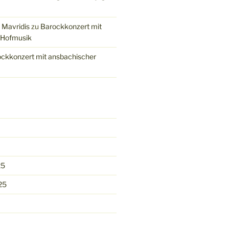
 Mavridis
zu
Barockkonzert mit
 Hofmusik
ckkonzert mit ansbachischer
25
25