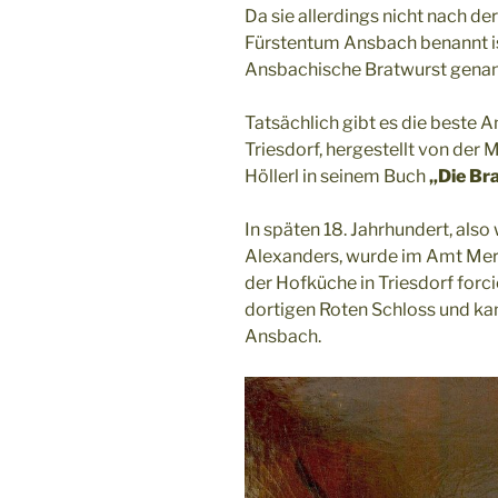
Da sie allerdings nicht nach d
Fürstentum Ansbach benannt ist
Ansbachische Bratwurst genan
Tatsächlich gibt es die beste
Triesdorf, hergestellt von der 
Höllerl in seinem Buch
„Die Bra
In späten 18. Jahrhundert, als
Alexanders, wurde im Amt Mer
der Hofküche in Triesdorf forci
dortigen Roten Schloss und ka
Ansbach.