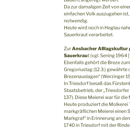
Da zur damaligen Zeit von ein
einfachen Volk auszugehen ist,
notwendig.
Heute wird noch in Heglau nah
Sauerkraut verarbeitet.
Zur
Ansbacher Alltagskultur g
Sauerkrau
t (vgl. Sening 1964 [?
Ebenfalls gehört die Breze zu
Gregoriustag (12.3.) gewährte 
Brezenauslagen“ (Werzinger 19
In Triesdorf besaß das Fürsten
Staatsbetrieb, der „Triesdorfe
137). Diese Meierei war für di
Heute produziert die Molkerei 
markgräflichen Meierei einen
Markgraf“ in Erinnerung an den
1740 in Triesdorf mit der Rind