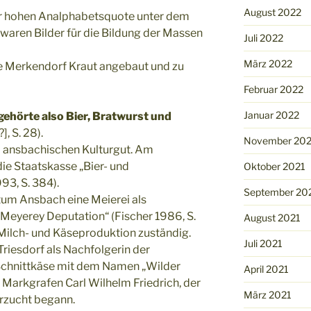
August 2022
er hohen Analphabetsquote unter dem
 waren Bilder für die Bildung der Massen
Juli 2022
März 2022
e Merkendorf Kraut angebaut und zu
Februar 2022
Januar 2022
ehörte also Bier, Bratwurst und
], S. 28).
November 202
m ansbachischen Kulturgut. Am
die Staatskasse „Bier- und
Oktober 2021
93, S. 384).
September 20
tum Ansbach eine Meierei als
r Meyerey Deputation“ (Fischer 1986, S.
August 2021
e Milch- und Käseproduktion zuständig.
Juli 2021
Triesdorf als Nachfolgerin der
 Schnittkäse mit dem Namen „Wilder
April 2021
 Markgrafen Carl Wilhelm Friedrich, der
März 2021
erzucht begann.