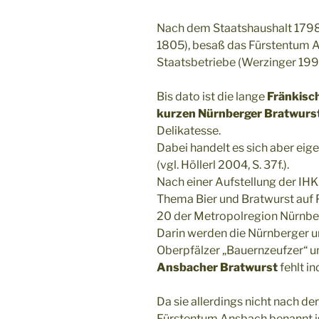
Nach dem Staatshaushalt 1798/
1805), besaß das Fürstentum A
Staatsbetriebe (Werzinger 1993
Bis dato ist die lange
Fränkisch
kurzen Nürnberger Bratwurs
Delikatesse.
Dabei handelt es sich aber eige
(vgl. Höllerl 2004, S. 37f.).
Nach einer Aufstellung der IHK
Thema Bier und Bratwurst auf 
20 der Metropolregion Nürnber
Darin werden die Nürnberger u
Oberpfälzer „Bauernzeufzer“ un
Ansbacher Bratwurst
fehlt in
Da sie allerdings nicht nach d
Fürstentum Ansbach benannt ist