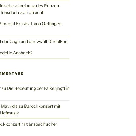
Reisebeschreibung des Prinzen
Triesdorf nach Utrecht
brecht Ernsts II. von Oettingen-
t der Cage und den zwölf Gerfalken
del in Ansbach?
MMENTARE
r
zu
Die Bedeutung der Falkenjagd in
 Mavridis
zu
Barockkonzert mit
 Hofmusik
ckkonzert mit ansbachischer