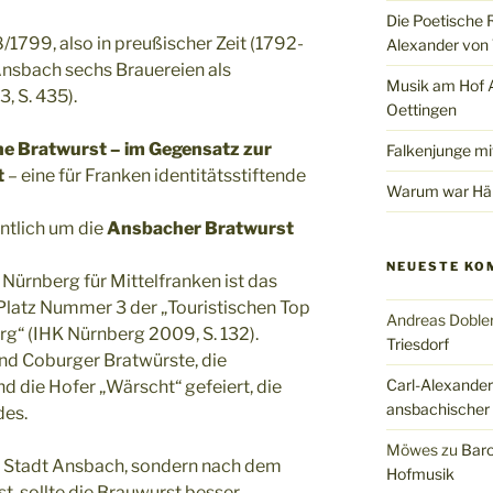
Die Poetische 
1799, also in preußischer Zeit (1792-
Alexander von 
nsbach sechs Brauereien als
Musik am Hof Al
, S. 435).
Oettingen
e Bratwurst – im Gegensatz zur
Falkenjunge mi
t
– eine für Franken identitätsstiftende
Warum war Hän
ntlich um die
Ansbacher Bratwurst
NEUESTE KO
 Nürnberg für Mittelfranken ist das
Platz Nummer 3 der „Touristischen Top
Andreas Doble
g“ (IHK Nürnberg 2009, S. 132).
Triesdorf
nd Coburger Bratwürste, die
Carl-Alexander
d die Hofer „Wärscht“ gefeiert, die
ansbachischer
des.
Möwes
zu
Baro
er Stadt Ansbach, sondern nach dem
Hofmusik
, sollte die Brauwurst besser