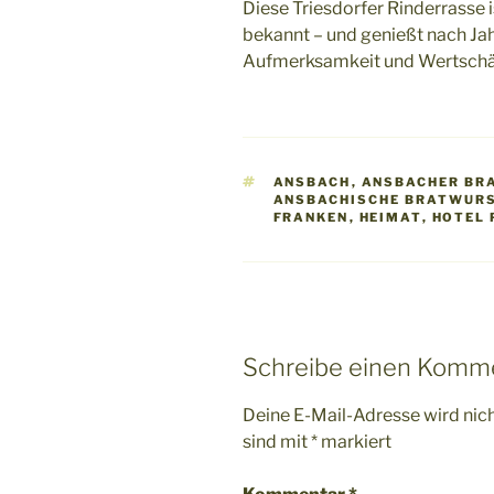
Diese Triesdorfer Rinderrasse i
bekannt – und genießt nach Ja
Aufmerksamkeit und Wertschä
SCHLAGWÖRTER
ANSBACH
,
ANSBACHER BR
ANSBACHISCHE BRATWUR
FRANKEN
,
HEIMAT
,
HOTEL
Schreibe einen Komm
Deine E-Mail-Adresse wird nicht
sind mit
*
markiert