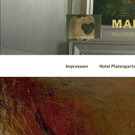
Zum
Inhalt
springen
MA
Geschicht
Impressum
Hotel Platengarte