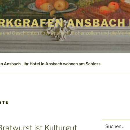
RKGRAFEN ANSBACH 
e und Geschichten über Ansbach, Hohenzollern und die Mark
n Ansbach | Ihr Hotel in Ansbach wohnen am Schloss
STE
Suchen
ratwurst ist Kulturgut
nach: