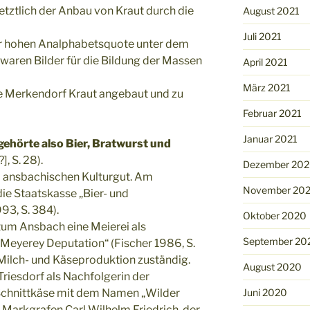
etztlich der Anbau von Kraut durch die
August 2021
Juli 2021
er hohen Analphabetsquote unter dem
 waren Bilder für die Bildung der Massen
April 2021
März 2021
e Merkendorf Kraut angebaut und zu
Februar 2021
Januar 2021
ehörte also Bier, Bratwurst und
], S. 28).
Dezember 20
m ansbachischen Kulturgut. Am
November 20
die Staatskasse „Bier- und
93, S. 384).
Oktober 2020
tum Ansbach eine Meierei als
September 20
r Meyerey Deputation“ (Fischer 1986, S.
e Milch- und Käseproduktion zuständig.
August 2020
Triesdorf als Nachfolgerin der
Juni 2020
 Schnittkäse mit dem Namen „Wilder
 Markgrafen Carl Wilhelm Friedrich, der