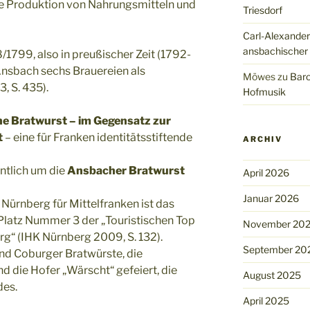
e Produktion von Nahrungsmitteln und
Triesdorf
Carl-Alexander
ansbachischer
1799, also in preußischer Zeit (1792-
nsbach sechs Brauereien als
Möwes
zu
Baro
, S. 435).
Hofmusik
e Bratwurst – im Gegensatz zur
t
– eine für Franken identitätsstiftende
ARCHIV
ntlich um die
Ansbacher Bratwurst
April 2026
Januar 2026
 Nürnberg für Mittelfranken ist das
Platz Nummer 3 der „Touristischen Top
November 20
g“ (IHK Nürnberg 2009, S. 132).
September 20
nd Coburger Bratwürste, die
d die Hofer „Wärscht“ gefeiert, die
August 2025
des.
April 2025