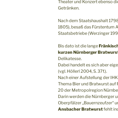
Theater und Konzert ebenso di
Getränken.
Nach dem Staatshaushalt 1798/
1805), besaß das Fürstentum A
Staatsbetriebe (Werzinger 1993
Bis dato ist die lange
Fränkisch
kurzen Nürnberger Bratwurs
Delikatesse.
Dabei handelt es sich aber eige
(vgl. Höllerl 2004, S. 37f.).
Nach einer Aufstellung der IHK
Thema Bier und Bratwurst auf 
20 der Metropolregion Nürnber
Darin werden die Nürnberger u
Oberpfälzer „Bauernzeufzer“ un
Ansbacher Bratwurst
fehlt in