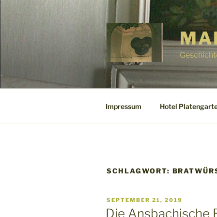
Zum
Inhalt
springen
MA
Geschicht
Impressum
Hotel Platengarte
SCHLAGWORT:
BRATWÜR
VERÖFFENTLICHT
SEPTEMBER 21, 2019
AM
Die Ansbachische B