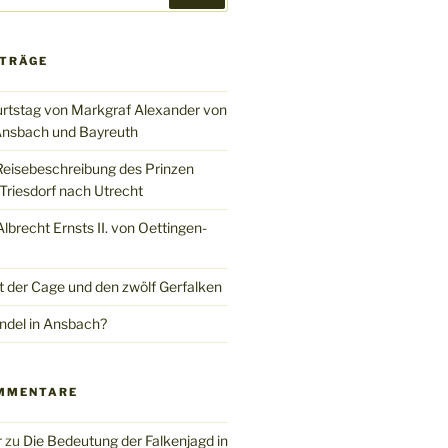
ITRÄGE
rtstag von Markgraf Alexander von
nsbach und Bayreuth
Reisebeschreibung des Prinzen
Triesdorf nach Utrecht
brecht Ernsts II. von Oettingen-
t der Cage und den zwölf Gerfalken
del in Ansbach?
MMENTARE
r
zu
Die Bedeutung der Falkenjagd in