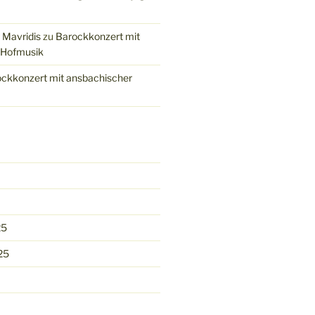
 Mavridis
zu
Barockkonzert mit
 Hofmusik
ckkonzert mit ansbachischer
25
25