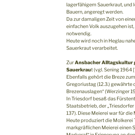
lagerfähigem Sauerkraut, und l
Bauern, angeregt werden.
Da zur damaligen Zeit von ein
einfachen Volk auszugehen ist,
notwendig.
Heute wird noch in Heglau nah
Sauerkraut verarbeitet.
Zur
Ansbacher Alltagskultur g
Sauerkrau
t (vgl. Sening 1964 [?
Ebenfalls gehört die Breze zu
Gregoriustag (12.3.) gewährte 
Brezenauslagen“ (Werzinger 19
In Triesdorf besaß das Fürsten
Staatsbetrieb, der „Triesdorfe
137). Diese Meierei war für di
Heute produziert die Molkerei 
markgräflichen Meierei einen
Markgraf“ in Erinnerung an den