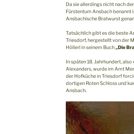
Da sie allerdings nicht nach d
Fürstentum Ansbach benannt ist
Ansbachische Bratwurst genan
Tatsächlich gibt es die beste
Triesdorf, hergestellt von der 
Höllerl in seinem Buch
„Die Bra
In späten 18. Jahrhundert, als
Alexanders, wurde im Amt Mer
der Hofküche in Triesdorf forci
dortigen Roten Schloss und ka
Ansbach.