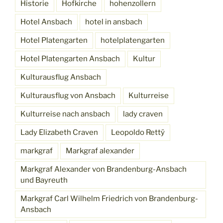
Historie
Hofkirche
hohenzollern
Hotel Ansbach
hotel in ansbach
Hotel Platengarten
hotelplatengarten
Hotel Platengarten Ansbach
Kultur
Kulturausflug Ansbach
Kulturausflug von Ansbach
Kulturreise
Kulturreise nach ansbach
lady craven
Lady Elizabeth Craven
Leopoldo Rettÿ
markgraf
Markgraf alexander
Markgraf Alexander von Brandenburg-Ansbach
und Bayreuth
Markgraf Carl Wilhelm Friedrich von Brandenburg-
Ansbach