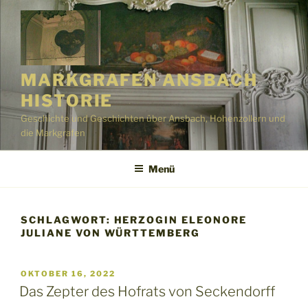
Zum
Inhalt
springen
MARKGRAFEN ANSBACH
HISTORIE
Geschichte und Geschichten über Ansbach, Hohenzollern und
die Markgrafen
Menü
SCHLAGWORT:
HERZOGIN ELEONORE
JULIANE VON WÜRTTEMBERG
VERÖFFENTLICHT
OKTOBER 16, 2022
AM
Das Zepter des Hofrats von Seckendorff