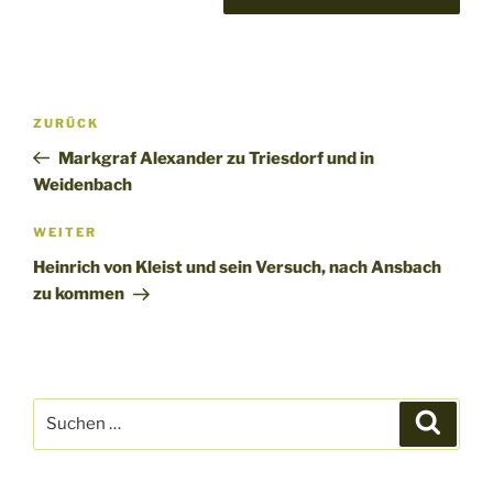
Beitragsnavigation
Vorheriger
ZURÜCK
Beitrag
Markgraf Alexander zu Triesdorf und in
Weidenbach
Nächster
WEITER
Beitrag
Heinrich von Kleist und sein Versuch, nach Ansbach
zu kommen
Suchen
Suche
nach: