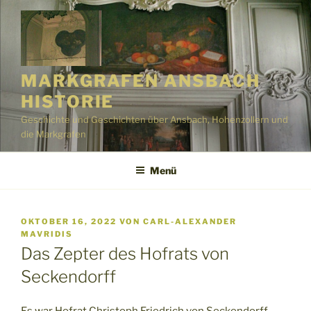
Zum
Inhalt
springen
MARKGRAFEN ANSBACH
HISTORIE
Geschichte und Geschichten über Ansbach, Hohenzollern und
die Markgrafen
Menü
VERÖFFENTLICHT
OKTOBER 16, 2022
VON
CARL-ALEXANDER
AM
MAVRIDIS
Das Zepter des Hofrats von
Seckendorff