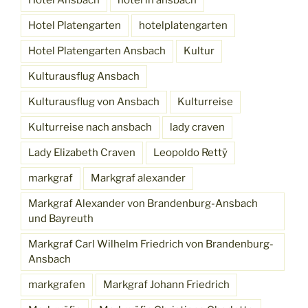
Hotel Ansbach
hotel in ansbach
Hotel Platengarten
hotelplatengarten
Hotel Platengarten Ansbach
Kultur
Kulturausflug Ansbach
Kulturausflug von Ansbach
Kulturreise
Kulturreise nach ansbach
lady craven
Lady Elizabeth Craven
Leopoldo Rettÿ
markgraf
Markgraf alexander
Markgraf Alexander von Brandenburg-Ansbach
und Bayreuth
Markgraf Carl Wilhelm Friedrich von Brandenburg-
Ansbach
markgrafen
Markgraf Johann Friedrich