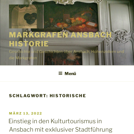
Zum
Inhalt
springen
MARKGRAFEN ANSBACH
HISTORIE
Geschichte und Geschichten über Ansbach, Hohenzollern und
die Markgrafen
Menü
SCHLAGWORT:
HISTORISCHE
VERÖFFENTLICHT
MÄRZ 13, 2022
AM
Einstieg in den Kulturtourismus in
Ansbach mit exklusiver Stadtführung