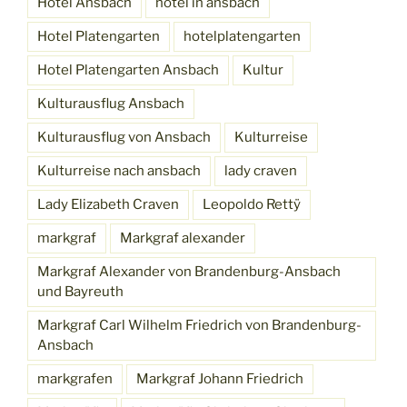
Hotel Ansbach
hotel in ansbach
Hotel Platengarten
hotelplatengarten
Hotel Platengarten Ansbach
Kultur
Kulturausflug Ansbach
Kulturausflug von Ansbach
Kulturreise
Kulturreise nach ansbach
lady craven
Lady Elizabeth Craven
Leopoldo Rettÿ
markgraf
Markgraf alexander
Markgraf Alexander von Brandenburg-Ansbach
und Bayreuth
Markgraf Carl Wilhelm Friedrich von Brandenburg-
Ansbach
markgrafen
Markgraf Johann Friedrich