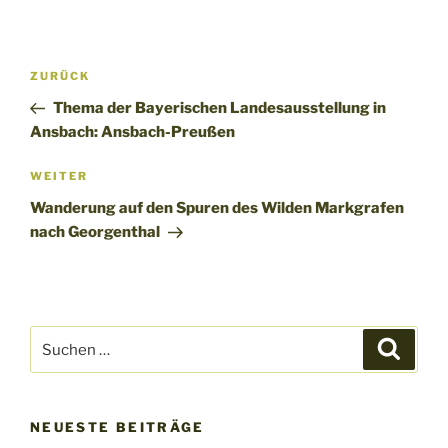
Beitragsnavigation
Vorheriger
ZURÜCK
Beitrag
Thema der Bayerischen Landesausstellung in
Ansbach: Ansbach-Preußen
Nächster
WEITER
Beitrag
Wanderung auf den Spuren des Wilden Markgrafen
nach Georgenthal
Suchen
Suche
nach:
NEUESTE BEITRÄGE