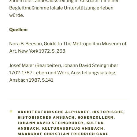
zudem die Landesausstellung in Ansbach mit einer
Begleitmaßnahme lokale Unterstützung erleben
würde.
Quellen:
Nora B. Beeson, Guide to The Metropolitan Museum of
Art, New York 1972, S. 263
Josef Maier (Bearbeiter), Johann David Steingruber
1702-1787 Leben und Werk, Ausstellungskatalog,
Ansbach 1987, S.141
SCHLAGWÖRTER
ARCHITECTONISCHE ALPHABET
,
HISTORISCHE
,
HISTORISCHES ANSBACH
,
HOHENZOLLERN
,
JOHANN DAVID STEINGRUBER
,
KULTUR
ANSBACH
,
KULTURAUSFLUG ANSBACH
,
MARKGRAF CHRISTIAN FRIEDRICH CARL