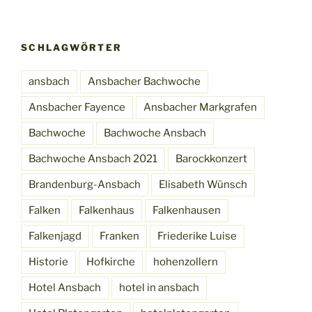
SCHLAGWÖRTER
ansbach
Ansbacher Bachwoche
Ansbacher Fayence
Ansbacher Markgrafen
Bachwoche
Bachwoche Ansbach
Bachwoche Ansbach 2021
Barockkonzert
Brandenburg-Ansbach
Elisabeth Wünsch
Falken
Falkenhaus
Falkenhausen
Falkenjagd
Franken
Friederike Luise
Historie
Hofkirche
hohenzollern
Hotel Ansbach
hotel in ansbach