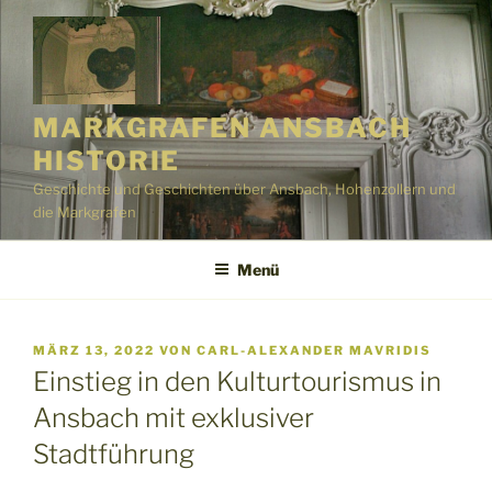
Zum
Inhalt
springen
MARKGRAFEN ANSBACH
HISTORIE
Geschichte und Geschichten über Ansbach, Hohenzollern und
die Markgrafen
Menü
VERÖFFENTLICHT
MÄRZ 13, 2022
VON
CARL-ALEXANDER MAVRIDIS
AM
Einstieg in den Kulturtourismus in
Ansbach mit exklusiver
Stadtführung