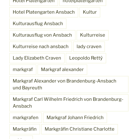
Hotel Platengarten
hotelplatengarten
Hotel Platengarten Ansbach
Kultur
Kulturausflug Ansbach
Kulturausflug von Ansbach
Kulturreise
Kulturreise nach ansbach
lady craven
Lady Elizabeth Craven
Leopoldo Rettÿ
markgraf
Markgraf alexander
Markgraf Alexander von Brandenburg-Ansbach
und Bayreuth
Markgraf Carl Wilhelm Friedrich von Brandenburg-
Ansbach
markgrafen
Markgraf Johann Friedrich
Markgräfin
Markgräfin Christiane Charlotte